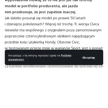
model w portfolio producenta, ale jazda
nim przekonuje, że jest zupełnie inaczej.
Jak daleko posunął się model po prawie 50 latach
i dziesięciu pokoleniach? Więcej niż trochę. 11. wersja Civica
niewiele ma wspólnego z oryginałem poza zamontowanym
poprzecznie czterocylindrowym silnikiem napędzającym
przednie koła i plakietką Hondy. Obecnie Civic,
w testowanym przeze mnie w wariancie Sport, jest o ponad
1,1 metra dłuższy od oryginału, dwukrotnie cięższy i o 254%
Korzystając z tej witryny, wyrażasz zgodę na
Politykę
Akceptuję
mocniejszy. Dzisiejsze pięciodrzwiowe samochody
prywatności
.
są bardziej wyrafinowane i przystosowane do potrzeb niż ich
poprzednicy. Na rynku zdominowanym przez SUV-y, ten
bogaty w funkcje Civic jest jedyną opcją dla nabywcy Hondy,
który chce czegoś większego niż Jazz, ale nie chce, żeby był
to SUV. Jednocześnie kosztuje teraz od 161 900 PLN, czyli już
„tylko” 50 tysięcy mniej niż CR-V.
Czytaj dalej
Zarazem nabywcy Civica dostają coś naprawdę solidnego.