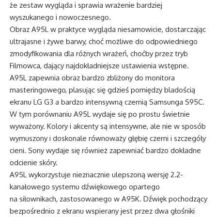
że zestaw wygląda i sprawia wrażenie bardziej
wyszukanego i nowoczesnego.
Obraz A95L w praktyce wygląda niesamowicie, dostarczając
ultrajasne i żywe barwy, choć możliwe do odpowiedniego
zmodyfikowania dla różnych wrażeń, choćby przez tryb
Filmowca, dający najdokładniejsze ustawienia wstępne.
A95L zapewnia obraz bardzo zbliżony do monitora
masteringowego, plasując się gdzieś pomiędzy bladością
ekranu LG G3 a bardzo intensywną czernią Samsunga S95C.
W tym porównaniu A95L wydaje się po prostu świetnie
wyważony. Kolory i akcenty są intensywne, ale nie w sposób
wymuszony i doskonale równoważy głębię czerni i szczegóły
cieni. Sony wydaje się również zapewniać bardzo dokładne
odcienie skóry.
A95L wykorzystuje nieznacznie ulepszoną wersję 2.2-
kanałowego systemu dźwiękowego opartego
na siłownikach, zastosowanego w A95K. Dźwięk pochodzący
bezpośrednio z ekranu wspierany jest przez dwa głośniki