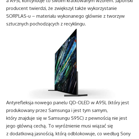
a A95L kontynuuje to swoim kratkowanym wzorem. Japoński
producent twierdzi, że zwiększył także wykorzystanie
SORPLAS-u – materiału wykonanego głównie z tworzyw
sztucznych pochodzących z recyklingu.
Antyrefleksja nowego panelu QD-OLED w A95L (który jest
produkowany przez Samsunga i jest tym samym,
który znajduje się w Samsungu S95C) z pewnością nie jest
jego główną cechą. To wyróżnienie musi wiązać się
z dodatkową jasnością, którą odblokowuje, co według Sony