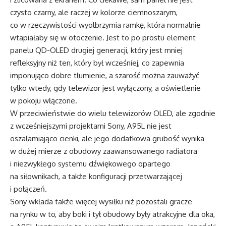
czysto czarny, ale raczej w kolorze ciemnoszarym,
co w rzeczywistości wyolbrzymia ramkę, która normalnie
wtapiałaby się w otoczenie. Jest to po prostu element
panelu QD-OLED drugiej generacji, który jest mniej
refleksyjny niż ten, który był wcześniej, co zapewnia
imponująco dobre tłumienie, a szarość można zauważyć
tylko wtedy, gdy telewizor jest wyłączony, a oświetlenie
w pokoju włączone.
W przeciwieństwie do wielu telewizorów OLED, ale zgodnie
z wcześniejszymi projektami Sony, A95L nie jest
oszałamiająco cienki, ale jego dodatkowa grubość wynika
w dużej mierze z obudowy zaawansowanego radiatora
i niezwykłego systemu dźwiękowego opartego
na siłownikach, a także konfiguracji przetwarzającej
i połączeń.
Sony wkłada także więcej wysiłku niż pozostali gracze
na rynku w to, aby boki i tył obudowy były atrakcyjne dla oka,