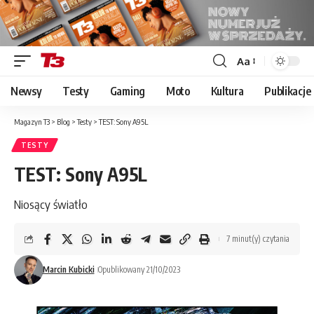
Aa
Font
Resizer
Newsy
Testy
Gaming
Moto
Kultura
Publikacje
Magazyn T3
>
Blog
>
Testy
>
TEST: Sony A95L
TESTY
TEST: Sony A95L
Niosący światło
7 minut(y) czytania
Marcin Kubicki
Opublikowany 21/10/2023