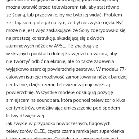
można ustawić przed telewizorem tak, aby stał równo
ze ścianą, lub przeciwnie, by nie było jej widać. Problem
ze stojakiem polegał na tym, że był niezwykle ciężki. Być
może nie jest więc zaskakujące, że Sony zdecydowało się
na prostszą konstrukcję, składającą się z dwóch
aluminiowych nóżek w A95L. Te znajdują się
w skrajnych punktach dolnej krawędzi telewizora, aby
nie tworzyć odbić na ekranie, ale to także zapewnia
wyjątkowo szeroką powierzchnię zestawu. W modelu 77-
calowym istnieje możliwość zamontowania nóżek bardziej
centralnie, dzięki czemu telewizor zajmuje węższą
powierzchnię. Wszystkie modele obsługują pozycję
z miejscem na soundbara, która podnosi telewizor o kilka
centymetrów, umożliwiając umieszczenie pod spodem
listwy dźwiękowej.
Jak zwykle w przypadku nowoczesnych, flagowych
telewizorów OLED, czysta czarna ramka jest supercienka
i zlicowana z ekranem. Co ciekawe, sam panel nie jest