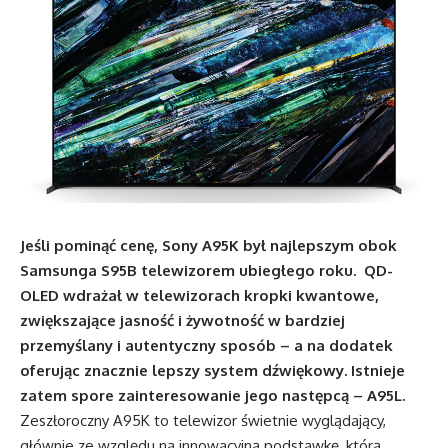
Jeśli pominąć cenę, Sony A95K był najlepszym obok
Samsunga S95B telewizorem ubiegłego roku. QD-
OLED wdrażał w telewizorach kropki kwantowe,
zwiększające jasność i żywotność w bardziej
przemyślany i autentyczny sposób – a na dodatek
oferując znacznie lepszy system dźwiękowy. Istnieje
zatem spore zainteresowanie jego następcą – A95L.
Zeszłoroczny A95K to telewizor świetnie wyglądający,
głównie ze względu na innowacyjną podstawkę, którą