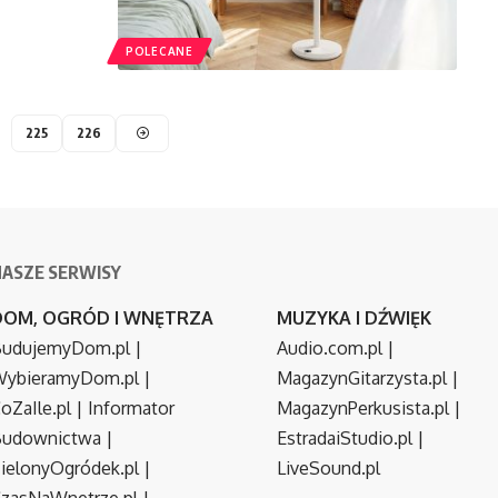
POLECANE
225
226
NASZE SERWISY
DOM, OGRÓD I WNĘTRZA
MUZYKA I DŹWIĘK
udujemyDom.pl
|
Audio.com.pl
|
ybieramyDom.pl
|
MagazynGitarzysta.pl
|
oZaIle.pl
|
Informator
MagazynPerkusista.pl
|
Budownictwa
|
EstradaiStudio.pl
|
ielonyOgródek.pl
|
LiveSound.pl
zasNaWnetrze.pl
|