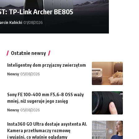
T: TP-Link Archer BE805
rcin Kubicki
01/08/2026
Ostatnie newsy
Inteligentny dom przyjazny zwierzętom
Newsy
05/08/2026
Sony FE 100–400 mm F5,6–8 OSS waży
mniej, niż sugeruje jego zasięg
Newsy
05/08/2026
Insta360 GO Ultra dostaje asystenta AI.
Kamera przetłumaczy rozmowę
i wyjaśni, co właśnie oglądamy