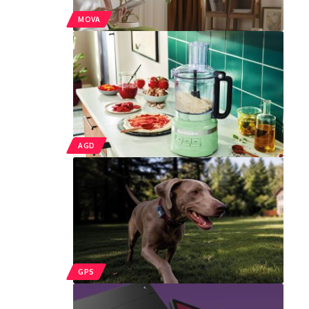
MOVA
AGD
GPS