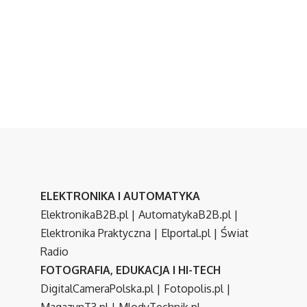
ELEKTRONIKA I AUTOMATYKA
ElektronikaB2B.pl
|
AutomatykaB2B.pl
|
Elektronika Praktyczna
|
Elportal.pl
|
Świat
Radio
FOTOGRAFIA, EDUKACJA I HI-TECH
DigitalCameraPolska.pl
|
Fotopolis.pl
|
MagazynT3.pl
|
MlodyTechnik.pl