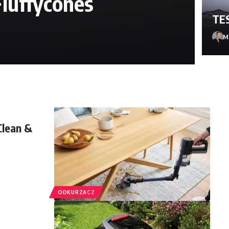
Fluffycones
TES
Ma
Clean &
ODKURZACZ