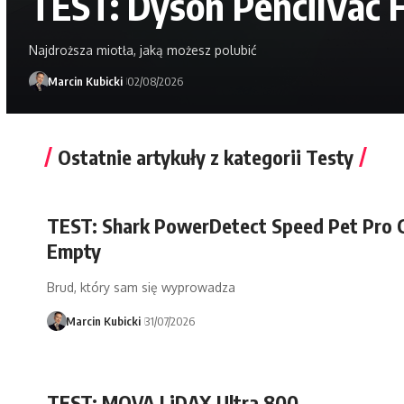
TEST: Dyson PencilVac 
Najdroższa miotła, jaką możesz polubić
Marcin Kubicki
02/08/2026
Ostatnie artykuły z kategorii Testy
TEST: Shark PowerDetect Speed Pet Pro 
Empty
Brud, który sam się wyprowadza
Marcin Kubicki
31/07/2026
TEST: MOVA LiDAX Ultra 800