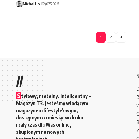
Michał Lis
12/07/2026
1
2
3
…
//
S
tylowy, rzetelny, inteligentny –
B
Magazyn T3. Jesteśmy wiodącym
W
magazynem lifestyle’owym,
C
dostępnym co miesiąc w druku
i cały czas dla Was online,
Z
skupionym na nowych
technologiach.
C