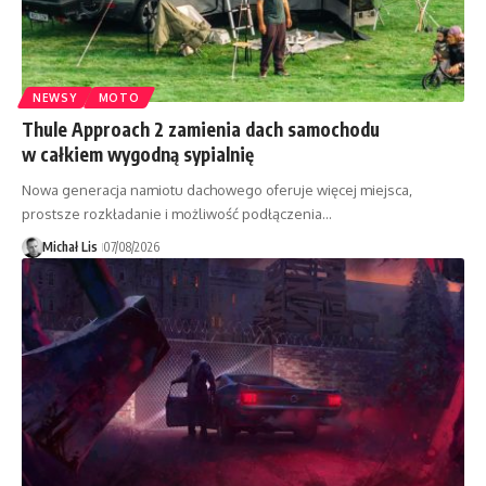
NEWSY
MOTO
Thule Approach 2 zamienia dach samochodu
w całkiem wygodną sypialnię
Nowa generacja namiotu dachowego oferuje więcej miejsca,
prostsze rozkładanie i możliwość podłączenia…
Michał Lis
07/08/2026