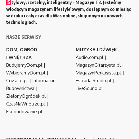
S
tylowy, rzetelny, inteligentny – Magazyn T3. Jesteśmy
wiodącym magazynem lifestyle’owym, dostępnym co miesiąc
w druku i cały czas dla Was online, skupionym na nowych
technologiach.
NASZE SERWISY
DOM, OGRÓD
MUZYKA I DŹWIĘK
I WNĘTRZA
Audio.com.pl
|
BudujemyDom.pl
|
MagazynGitarzysta.pl
|
WybieramyDom.pl
|
MagazynPerkusista.pl
|
CoZaIle.pl
|
Informator
EstradaiStudio.pl
|
Budownictwa
|
LiveSound.pl
ZielonyOgródek.pl
|
CzasNaWnetrze.pl
|
Ekobudowanie.pl