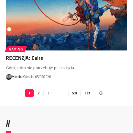
GAMING
RECENZJA: Cairn
Góra, która nie potrzebuje paska życia
Marcin Kubicki
05/08/2026
1
2
3
…
531
532
//