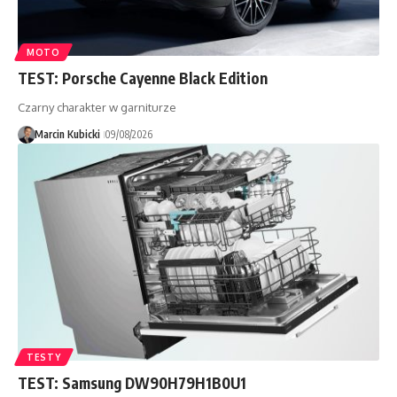
MOTO
TEST: Porsche Cayenne Black Edition
Czarny charakter w garniturze
Marcin Kubicki
09/08/2026
TESTY
TEST: Samsung DW90H79H1B0U1