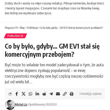
Dobry duch i woda na młyn naszej redakcji. Pilnuje terminów, buduje treści
i tworzy layout magazynu. Czasami też znajduje czas na filiżankę kawy,
bez której nie wyobraża sobie życia.
Magazyn T3
>
Blog
>
Publikacje
>
Co by było, gdyby… GM EV1 stał się komercyjnym przebojem?
PUBLIKACJE
Co by było, gdyby… GM EV1 stał się
komercyjnym przebojem?
Być może to właśnie ten model zadecydował o tym, że auta
elektryczne dopiero zyskują popularność – w innej
rzeczywistości mogłyby one być częścią naszej codzienności
już od wielu lat…
3 minut(y) czytania
Michał Lis
Opublikowany 29/11/2021