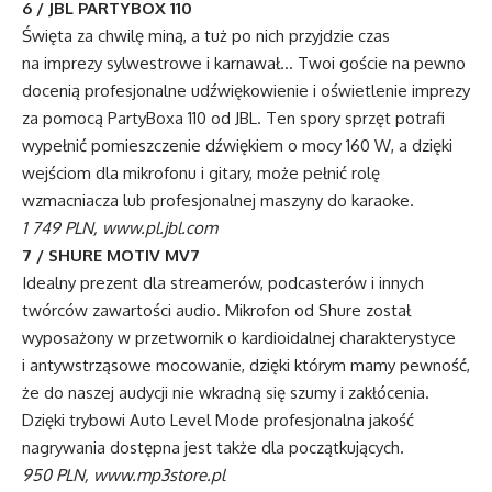
6 / JBL PARTYBOX 110
Święta za chwilę miną, a tuż po nich przyjdzie czas
na imprezy sylwestrowe i karnawał… Twoi goście na pewno
docenią profesjonalne udźwiękowienie i oświetlenie imprezy
za pomocą PartyBoxa 110 od JBL. Ten spory sprzęt potrafi
wypełnić pomieszczenie dźwiękiem o mocy 160 W, a dzięki
wejściom dla mikrofonu i gitary, może pełnić rolę
wzmacniacza lub profesjonalnej maszyny do karaoke.
1 749 PLN, www.pl.jbl.com
7 / SHURE MOTIV MV7
Idealny prezent dla streamerów, podcasterów i innych
twórców zawartości audio. Mikrofon od Shure został
wyposażony w przetwornik o kardioidalnej charakterystyce
i antywstrząsowe mocowanie, dzięki którym mamy pewność,
że do naszej audycji nie wkradną się szumy i zakłócenia.
Dzięki trybowi Auto Level Mode profesjonalna jakość
nagrywania dostępna jest także dla początkujących.
950 PLN, www.mp3store.pl