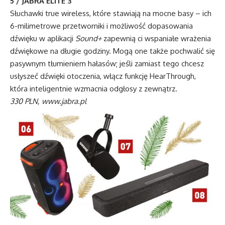
5 / JABRA ELITE 3
Słuchawki true wireless, które stawiają na mocne basy – ich
6-milimetrowe przetworniki i możliwość dopasowania
dźwięku w aplikacji
Sound+
zapewnią ci wspaniałe wrażenia
dźwiękowe na długie godziny. Mogą one także pochwalić się
pasywnym tłumieniem hałasów; jeśli zamiast tego chcesz
usłyszeć dźwięki otoczenia, włącz funkcję HearThrough,
która inteligentnie wzmacnia odgłosy z zewnątrz.
330 PLN, www.jabra.pl