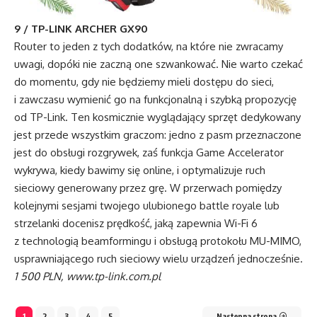
9 / TP-LINK ARCHER GX90
Router to jeden z tych dodatków, na które nie zwracamy
uwagi, dopóki nie zaczną one szwankować. Nie warto czekać
do momentu, gdy nie będziemy mieli dostępu do sieci,
i zawczasu wymienić go na funkcjonalną i szybką propozycję
od TP-Link. Ten kosmicznie wyglądający sprzęt dedykowany
jest przede wszystkim graczom: jedno z pasm przeznaczone
jest do obsługi rozgrywek, zaś funkcja Game Accelerator
wykrywa, kiedy bawimy się online, i optymalizuje ruch
sieciowy generowany przez grę. W przerwach pomiędzy
kolejnymi sesjami twojego ulubionego battle royale lub
strzelanki docenisz prędkość, jaką zapewnia Wi-Fi 6
z technologią beamformingu i obsługą protokołu MU-MIMO,
usprawniającego ruch sieciowy wielu urządzeń jednocześnie.
1 500 PLN, www.tp-link.com.pl
1
2
3
4
5
Następna strona