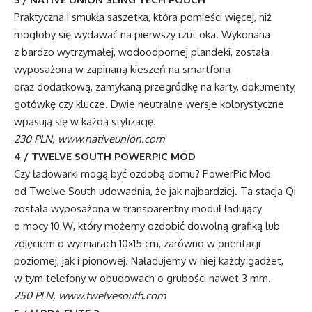
Praktyczna i smukła saszetka, która pomieści więcej, niż
mogłoby się wydawać na pierwszy rzut oka. Wykonana
z bardzo wytrzymałej, wodoodpornej plandeki, została
wyposażona w zapinaną kieszeń na smartfona
oraz dodatkową, zamykaną przegródkę na karty, dokumenty,
gotówkę czy klucze. Dwie neutralne wersje kolorystyczne
wpasują się w każdą stylizację.
230 PLN, www.nativeunion.com
4 / TWELVE SOUTH POWERPIC MOD
Czy ładowarki mogą być ozdobą domu? PowerPic Mod
od Twelve South udowadnia, że jak najbardziej. Ta stacja Qi
została wyposażona w transparentny moduł ładujący
o mocy 10 W, który możemy ozdobić dowolną grafiką lub
zdjęciem o wymiarach 10×15 cm, zarówno w orientacji
poziomej, jak i pionowej. Naładujemy w niej każdy gadżet,
w tym telefony w obudowach o grubości nawet 3 mm.
250 PLN, www.twelvesouth.com