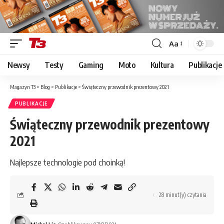
Aa
Font
Resizer
Newsy
Testy
Gaming
Moto
Kultura
Publikacje
Magazyn T3
>
Blog
>
Publikacje
>
Świąteczny przewodnik prezentowy 2021
PUBLIKACJE
Świąteczny przewodnik prezentowy
2021
Najlepsze technologie pod choinką!
28 minut(y) czytania