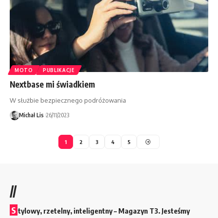
MOTO
PUBLIKACJE
Nextbase mi świadkiem
W służbie bezpiecznego podróżowania
Michał Lis
26/11/2023
1
2
3
4
5
//
S
tylowy, rzetelny, inteligentny – Magazyn T3. Jesteśmy