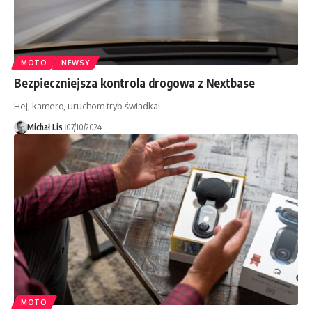
MOTO
NEWSY
Bezpieczniejsza kontrola drogowa z Nextbase
Hej, kamero, uruchom tryb świadka!
Michał Lis
07/10/2024
MOTO