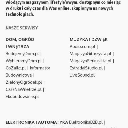
wiodącym magazynem lifestyle’owym, dostępnym co miesiąc
w druku i cały czas dla Was online, skupionym na nowych
technologiach.
NASZE SERWISY
DOM, OGRÓD
MUZYKA I DŹWIĘK
I WNĘTRZA
Audio.com.pl
|
BudujemyDom.pl
|
MagazynGitarzysta.pl
|
WybieramyDom.pl
|
MagazynPerkusista.pl
|
CoZaIle.pl
|
Informator
EstradaiStudio.pl
|
Budownictwa
|
LiveSound.pl
ZielonyOgródek.pl
|
CzasNaWnetrze.pl
|
Ekobudowanie.pl
ELEKTRONIKA I AUTOMATYKA
ElektronikaB2B.pl
|