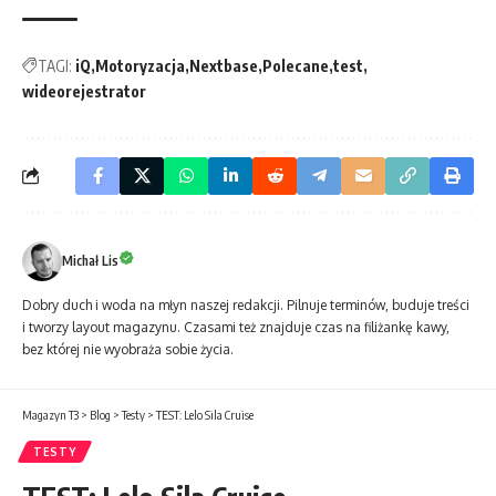
TAGI:
iQ
Motoryzacja
Nextbase
Polecane
test
wideorejestrator
Michał Lis
Dobry duch i woda na młyn naszej redakcji. Pilnuje terminów, buduje treści
i tworzy layout magazynu. Czasami też znajduje czas na filiżankę kawy,
bez której nie wyobraża sobie życia.
Magazyn T3
>
Blog
>
Testy
>
TEST: Lelo Sila Cruise
TESTY