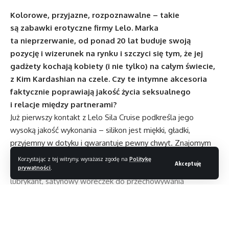
Kolorowe, przyjazne, rozpoznawalne – takie
są zabawki erotyczne firmy Lelo. Marka
ta nieprzerwanie, od ponad 20 lat buduje swoją
pozycję i wizerunek na rynku i szczyci się tym, że jej
gadżety kochają kobiety (i nie tylko) na całym świecie,
z Kim Kardashian na czele. Czy te intymne akcesoria
faktycznie poprawiają jakość życia seksualnego
i relacje między partnerami?
Już pierwszy kontakt z Lelo Sila Cruise podkreśla jego
wysoką jakość wykonania – silikon jest miękki, gładki,
przyjemny w dotyku i gwarantuje pewny chwyt. Znajomym
dodatkiem są ozdobne, złote elementy z wygrawerowanym
Korzystając z tej witryny, wyrażasz zgodę na
Politykę
Akceptuję
logo Lelo. W pudełku znajdziemy także jednorazowy
prywatności
.
lubrykant, satynowy woreczek do przechowywania
oraz kabel do ładowania.
Przed pierwszym uruchomieniem należy naładować masażer
– od 0 do 100% potrwa to około dwie godziny i wystarczy