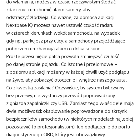
do włamania, możesz w czasie rzeczywistym śledzić
zdarzenie i uruchomić alarm kamery, aby
odstraszyć złodzieja. Co ważne, za pomocą aplikacji
Nextbase iQ możesz nawet ustawić czułość radaru
w czterech kierunkach wokół samochodu, na wypadek,
gdy np. parkujesz przy ulicy, a samochody przejeżdżające
poboczem uruchamiają alarm co kilka sekund.
Proste przesunięcie palca pozwala zmniejszyć czułość
po danej stronie pojazdu. Co istotne i przełomowe –
z poziomu aplikacji możemy w każdej chwili użyć podglądu
na żywo, aby zobaczyć otoczenie i wnętrze naszego auta.
Co z kwestią zasilania? Oczywiście, by system był czynny
bez przerwy, nie wystarczy przewód poprowadzony
z gniazda zapalniczki czy USB. Zamiast tego właściciele mają
dwie możliwości: okablowanie poprowadzone do skrzynki
bezpieczników samochodu (w niektórych modelach najlepiej
pozostawić to profesjonalistom), lub podłączenie do portu
diagnostycznego OBD, który jest obowiązkowy