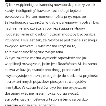
iQ bez wątpienia jest kamerką nowatorską i cieszy, że jak
każdy „inteligentny” kawałek technologii będzie
ewoluowała. Na ten moment można przyczepić się,
że konfiguracja czujników w trybie parkingowym potrafi być
nadmiernie angażująca, a również ściąganie klipów
i udostępnienie ich osobom trzecim mogłoby być bardziej
intuicyjne. Plus jest taki, że Nextbase jest znane z rozwoju
swojego software’u, więc można liczyć na to,
że funkcjonalność będzie zwiększana.
W tym zakresie można wymienić zapowiedziane już
w aplikacji rozwiązanie, jakim jest RoadWatch AI. Jak sama
nazwa wskazuje, skanuje ono drogę przed nami
i wykorzystuje sztuczną inteligencję do śledzenia prędkości
i trajektorii innych pojazdów, pieszych, rowerzystów
i nie tylko. W czasie testów tryb ten nie był jeszcze
dostępny, więc nie miałem okazji go sprawdzić,
ale potencjalne możliwości tego systemu są bardzo
szerokie – pożyjemy, zobaczymy.