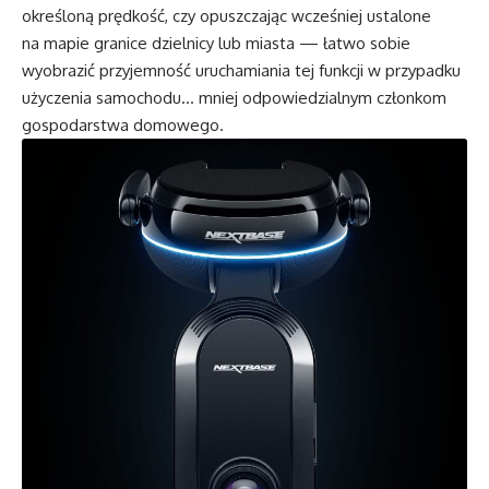
określoną prędkość, czy opuszczając wcześniej ustalone
na mapie granice dzielnicy lub miasta — łatwo sobie
wyobrazić przyjemność uruchamiania tej funkcji w przypadku
użyczenia samochodu… mniej odpowiedzialnym członkom
gospodarstwa domowego.