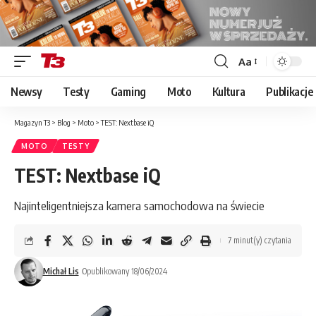
Aa
Font
Resizer
Newsy
Testy
Gaming
Moto
Kultura
Publikacje
Magazyn T3
>
Blog
>
Moto
>
TEST: Nextbase iQ
MOTO
TESTY
TEST: Nextbase iQ
Najinteligentniejsza kamera samochodowa na świecie
7 minut(y) czytania
Michał Lis
Opublikowany 18/06/2024