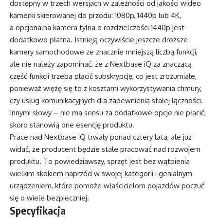
dostępny w trzech wersjach w zależności od jakości wideo
kamerki skierowanej do przodu: 1080p, 1440p lub 4K,
a opcjonalna kamera tylna o rozdzielczości 1440p jest
dodatkowo płatna. Istnieją oczywiście jeszcze droższe
kamery samochodowe ze znacznie mniejszą liczbą funkcji,
ale nie należy zapominać, że z Nextbase iQ za znaczącą
część funkcji trzeba płacić subskrypcję, co jest zrozumiałe,
ponieważ więżę się to z kosztami wykorzystywania chmury,
czy usług komunikacyjnych dla zapewnienia stałej łączności.
Innymi słowy – nie ma sensu za dodatkowe opcje nie płacić,
skoro stanowią one esencję produktu.
Prace nad Nextbase iQ trwały ponad cztery lata, ale już
widać, że producent będzie stale pracować nad rozwojem
produktu. To powiedziawszy, sprzęt jest bez wątpienia
wielkim skokiem naprzód w swojej kategorii i genialnym
urządzeniem, które pomoże właścicielom pojazdów poczuć
się o wiele bezpieczniej.
Specyfikacja