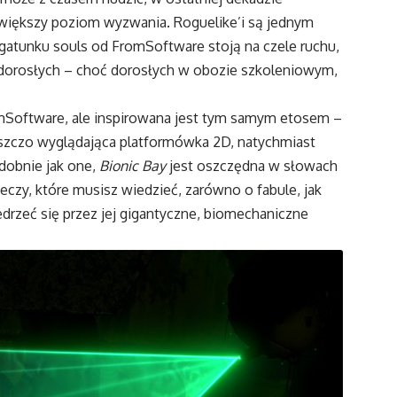
większy poziom wyzwania. Roguelike’i są jednym
z gatunku souls od FromSoftware stoją na czele ruchu,
jak dorosłych – choć dorosłych w obozie szkoleniowym,
romSoftware, ale inspirowana jest tym samym etosem –
szczo wyglądająca platformówka 2D, natychmiast
odobnie jak one,
Bionic Bay
jest oszczędna w słowach
eczy, które musisz wiedzieć, zarówno o fabule, jak
drzeć się przez jej gigantyczne, biomechaniczne