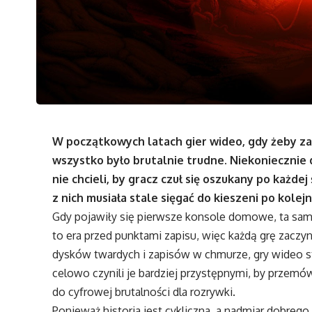
W początkowych latach gier wideo, gdy żeby za
wszystko było brutalnie trudne. Niekoniecznie 
nie chcieli, by gracz czuł się oszukany po każde
z nich musiała stale sięgać do kieszeni po kole
Gdy pojawiły się pierwsze konsole domowe, ta sama 
to era przed punktami zapisu, więc każdą grę zaczy
dysków twardych i zapisów w chmurze, gry wideo st
celowo czynili je bardziej przystępnymi, by przemów
do cyfrowej brutalności dla rozrywki.
Ponieważ historia jest cykliczna, a nadmiar dobreg