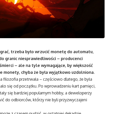
grać, trzeba było wrzucić monetę do automatu,
do granic niesprawiedliwości – producenci
j śmierci – ale na tyle wymagające, by większość
jne monety, chyba że była wyjątkowo uzdolniona.
filozofia przetrwała – częściowo dlatego, że była
nało się od początku. Po wprowadzeniu kart pamięci,
ały się bardziej popularnym hobby, a deweloperzy
ić do odbiorców, którzy nie byli przyzwyczajeni
o może z czasem nudzić, w ostatniej dekadzie