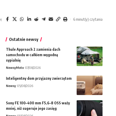
6 minut(y) czytania
ię
Ostatnie newsy
Thule Approach 2 zamienia dach
samochodu w całkiem wygodną
sypialnię
Newsy
Moto
07/08/2026
Inteligentny dom przyjazny zwierzętom
Newsy
05/08/2026
Sony FE 100–400 mm F5,6–8 OSS waży
mniej, niż sugeruje jego zasięg
Newsy
05/08/2026