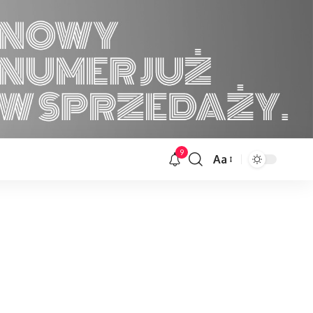
9
Aa
Font
Resizer