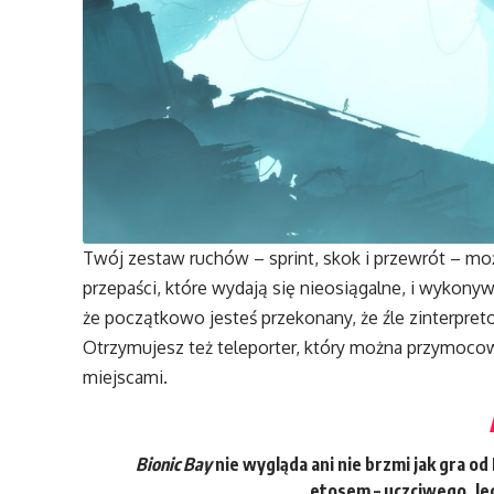
Twój zestaw ruchów – sprint, skok i przewrót – m
przepaści, które wydają się nieosiągalne, i wykonyw
że początkowo jesteś przekonany, że źle zinterpre
Otrzymujesz też teleporter, który można przymocow
miejscami.
Bionic Bay
nie wygląda ani nie brzmi jak gra 
etosem – uczciwego, le