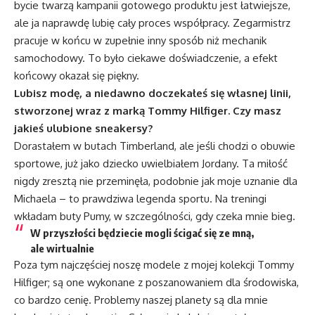
bycie twarzą kampanii gotowego produktu jest łatwiejsze,
ale ja naprawdę lubię cały proces współpracy. Zegarmistrz
pracuje w końcu w zupełnie inny sposób niż mechanik
samochodowy. To było ciekawe doświadczenie, a efekt
końcowy okazał się piękny.
Lubisz modę, a niedawno doczekałeś się własnej linii,
stworzonej wraz z marką Tommy Hilfiger. Czy masz
jakieś ulubione sneakersy?
Dorastałem w butach Timberland, ale jeśli chodzi o obuwie
sportowe, już jako dziecko uwielbiałem Jordany. Ta miłość
nigdy zresztą nie przeminęła, podobnie jak moje uznanie dla
Michaela – to prawdziwa legenda sportu. Na treningi
wkładam buty Pumy, w szczególności, gdy czeka mnie bieg.
W przyszłości będziecie mogli ścigać się ze mną,
ale wirtualnie
Poza tym najczęściej noszę modele z mojej kolekcji Tommy
Hilfiger; są one wykonane z poszanowaniem dla środowiska,
co bardzo cenię. Problemy naszej planety są dla mnie