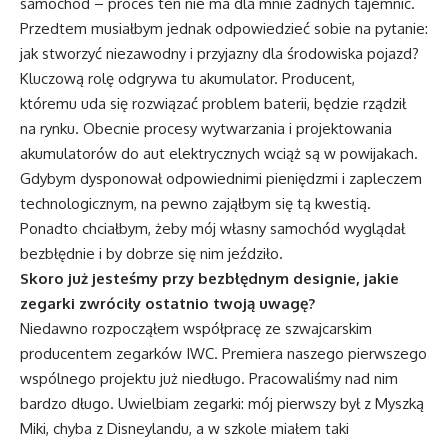
samochód – proces ten nie ma dla mnie żadnych tajemnic.
Przedtem musiałbym jednak odpowiedzieć sobie na pytanie:
jak stworzyć niezawodny i przyjazny dla środowiska pojazd?
Kluczową rolę odgrywa tu akumulator. Producent,
któremu uda się rozwiązać problem baterii, będzie rządził
na rynku. Obecnie procesy wytwarzania i projektowania
akumulatorów do aut elektrycznych wciąż są w powijakach.
Gdybym dysponował odpowiednimi pieniędzmi i zapleczem
technologicznym, na pewno zająłbym się tą kwestią.
Ponadto chciałbym, żeby mój własny samochód wyglądał
bezbłędnie i by dobrze się nim jeździło.
Skoro już jesteśmy przy bezbłędnym designie, jakie
zegarki zwróciły ostatnio twoją uwagę?
Niedawno rozpocząłem współpracę ze szwajcarskim
producentem zegarków IWC. Premiera naszego pierwszego
wspólnego projektu już niedługo. Pracowaliśmy nad nim
bardzo długo. Uwielbiam zegarki: mój pierwszy był z Myszką
Miki, chyba z Disneylandu, a w szkole miałem taki