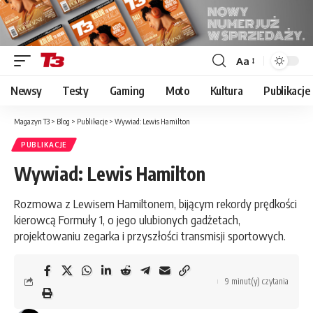
Aa
Font
Resizer
Newsy
Testy
Gaming
Moto
Kultura
Publikacje
Magazyn T3
>
Blog
>
Publikacje
>
Wywiad: Lewis Hamilton
PUBLIKACJE
Wywiad: Lewis Hamilton
Rozmowa z Lewisem Hamiltonem, bijącym rekordy prędkości
kierowcą Formuły 1, o jego ulubionych gadżetach,
projektowaniu zegarka i przyszłości transmisji sportowych.
9 minut(y) czytania