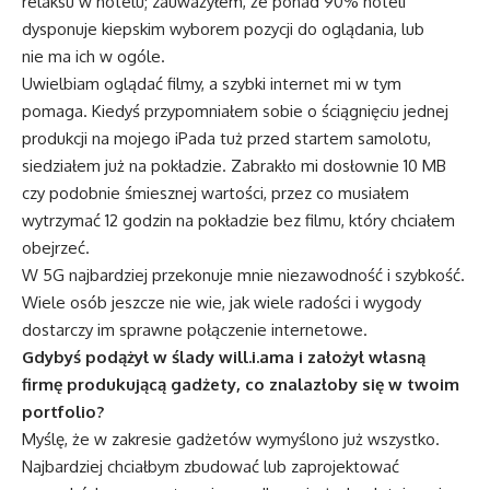
relaksu w hotelu; zauważyłem, że ponad 90% hoteli
dysponuje kiepskim wyborem pozycji do oglądania, lub
nie ma ich w ogóle.
Uwielbiam oglądać filmy, a szybki internet mi w tym
pomaga. Kiedyś przypomniałem sobie o ściągnięciu jednej
produkcji na mojego iPada tuż przed startem samolotu,
siedziałem już na pokładzie. Zabrakło mi dosłownie 10 MB
czy podobnie śmiesznej wartości, przez co musiałem
wytrzymać 12 godzin na pokładzie bez filmu, który chciałem
obejrzeć.
W 5G najbardziej przekonuje mnie niezawodność i szybkość.
Wiele osób jeszcze nie wie, jak wiele radości i wygody
dostarczy im sprawne połączenie internetowe.
Gdybyś podążył w ślady will.i.ama i założył własną
firmę produkującą gadżety, co znalazłoby się w twoim
portfolio?
Myślę, że w zakresie gadżetów wymyślono już wszystko.
Najbardziej chciałbym zbudować lub zaprojektować