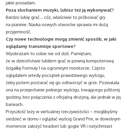
jakie posiadam.
Poza słuchaniem muzyki, lubisz też ją wykonywać?
Bardzo lubię grać… cóż, właściwie to próbować gry
na pianinie. Nauka nowych utworów sprawia mi dużą
przyjemność.
Czy nowe technologie mogą zmienić sposób, w jaki
oglądamy transmisje sportowe?
Wyobrażam to sobie nie od dziś. Pamiętam,
że w dzieciństwie lubiłem grać w pewną komputerową
ścigałkę Formuły 1 na ogromnym monitorze. Często
oglądałem wtedy początek prawdziwego wyścigu,
żeby potem postarać się go odtworzyć w grze. Pozwalała
ona na przejechanie pełnego wyścigu, trwającego półtorej
godziny, bez połączenia z oficjalną drużyną, ale jednak w jej
barwach.
Przyszłość leży w wirtualnej rzeczywistości – moglibyśmy
siedzieć w domu i oglądać wyścig Grand Prix, w dowolnym
momencie założyć headset lub gogle VR i natychmiast