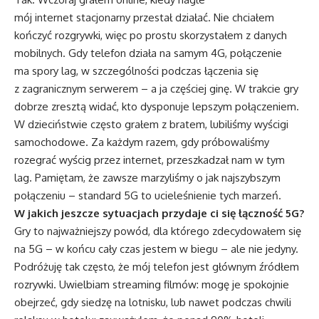
mój internet stacjonarny przestał działać. Nie chciałem
kończyć rozgrywki, więc po prostu skorzystałem z danych
mobilnych. Gdy telefon działa na samym 4G, połączenie
ma spory lag, w szczególności podczas łączenia się
z zagranicznym serwerem – a ja częściej ginę. W trakcie gry
dobrze zresztą widać, kto dysponuje lepszym połączeniem.
W dzieciństwie często grałem z bratem, lubiliśmy wyścigi
samochodowe. Za każdym razem, gdy próbowaliśmy
rozegrać wyścig przez internet, przeszkadzał nam w tym
lag. Pamiętam, że zawsze marzyliśmy o jak najszybszym
połączeniu – standard 5G to ucieleśnienie tych marzeń.
W jakich jeszcze sytuacjach przydaje ci się łączność 5G?
Gry to najważniejszy powód, dla którego zdecydowałem się
na 5G – w końcu cały czas jestem w biegu – ale nie jedyny.
Podróżuję tak często, że mój telefon jest głównym źródłem
rozrywki. Uwielbiam streaming filmów: mogę je spokojnie
obejrzeć, gdy siedzę na lotnisku, lub nawet podczas chwili