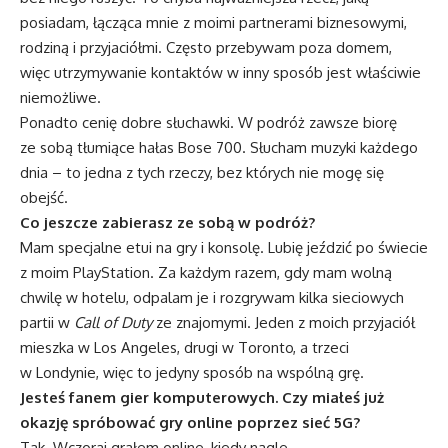
posiadam, łącząca mnie z moimi partnerami biznesowymi,
rodziną i przyjaciółmi. Często przebywam poza domem,
więc utrzymywanie kontaktów w inny sposób jest właściwie
niemożliwe.
Ponadto cenię dobre słuchawki. W podróż zawsze biorę
ze sobą tłumiące hałas Bose 700. Słucham muzyki każdego
dnia – to jedna z tych rzeczy, bez których nie mogę się
obejść.
Co jeszcze zabierasz ze sobą w podróż?
Mam specjalne etui na gry i konsolę. Lubię jeździć po świecie
z moim PlayStation. Za każdym razem, gdy mam wolną
chwilę w hotelu, odpalam je i rozgrywam kilka sieciowych
partii w
Call of Duty
ze znajomymi. Jeden z moich przyjaciół
mieszka w Los Angeles, drugi w Toronto, a trzeci
w Londynie, więc to jedyny sposób na wspólną grę.
Jesteś fanem gier komputerowych. Czy miałeś już
okazję spróbować gry online poprzez sieć 5G?
Tak. Wczoraj grałem online, kiedy nagle