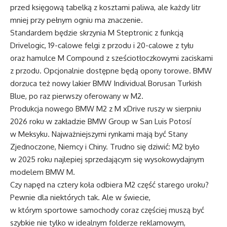
przed księgową tabelką z kosztami paliwa, ale każdy litr
mniej przy pełnym ogniu ma znaczenie.
Standardem będzie skrzynia M Steptronic z funkcją
Drivelogic, 19-calowe felgi z przodu i 20-calowe z tyłu
oraz hamulce M Compound z sześciotłoczkowymi zaciskami
z przodu. Opcjonalnie dostępne będą opony torowe. BMW
dorzuca też nowy lakier BMW Individual Borusan Turkish
Blue, po raz pierwszy oferowany w M2.
Produkcja nowego BMW M2 z M xDrive ruszy w sierpniu
2026 roku w zakładzie BMW Group w San Luis Potosí
w Meksyku. Najważniejszymi rynkami mają być Stany
Zjednoczone, Niemcy i Chiny. Trudno się dziwić: M2 było
w 2025 roku najlepiej sprzedającym się wysokowydajnym
modelem BMW M.
Czy napęd na cztery koła odbiera M2 część starego uroku?
Pewnie dla niektórych tak. Ale w świecie,
w którym sportowe samochody coraz częściej muszą być
szybkie nie tylko w idealnym folderze reklamowym,