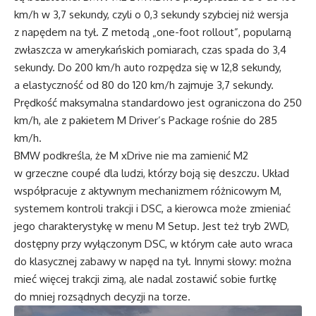
km/h w 3,7 sekundy, czyli o 0,3 sekundy szybciej niż wersja
z napędem na tył. Z metodą „one-foot rollout”, popularną
zwłaszcza w amerykańskich pomiarach, czas spada do 3,4
sekundy. Do 200 km/h auto rozpędza się w 12,8 sekundy,
a elastyczność od 80 do 120 km/h zajmuje 3,7 sekundy.
Prędkość maksymalna standardowo jest ograniczona do 250
km/h, ale z pakietem M Driver’s Package rośnie do 285
km/h.
BMW podkreśla, że M xDrive nie ma zamienić M2
w grzeczne coupé dla ludzi, którzy boją się deszczu. Układ
współpracuje z aktywnym mechanizmem różnicowym M,
systemem kontroli trakcji i DSC, a kierowca może zmieniać
jego charakterystykę w menu M Setup. Jest też tryb 2WD,
dostępny przy wyłączonym DSC, w którym całe auto wraca
do klasycznej zabawy w napęd na tył. Innymi słowy: można
mieć więcej trakcji zimą, ale nadal zostawić sobie furtkę
do mniej rozsądnych decyzji na torze.