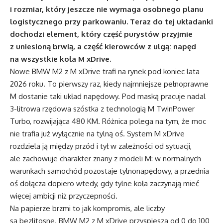
i rozmiar, który jeszcze nie wymaga osobnego planu
logistycznego przy parkowaniu. Teraz do tej układanki
dochodzi element, który część purystów przyjmie
z uniesioną brwią, a część kierowców z ulgą: napęd
na wszystkie koła M xDrive.
Nowe BMW M2 z M xDrive trafi na rynek pod koniec lata
2026 roku. To pierwszy raz, kiedy najmniejsze pełnoprawne
M dostanie taki układ napędowy. Pod maską pracuje nadal
3-litrowa rzędowa szóstka z technologią M TwinPower
Turbo, rozwijająca 480 KM. Różnica polega na tym, że moc
nie trafia już wyłącznie na tylną oś. System M xDrive
rozdziela ją między przód i tył w zależności od sytuacji,
ale zachowuje charakter znany z modeli M: w normalnych
warunkach samochód pozostaje tylnonapędowy, a przednia
oś dołącza dopiero wtedy, gdy tylne koła zaczynają mieć
więcej ambicji niż przyczepności.
Na papierze brzmi to jak kompromis, ale liczby
są bezlitosne. BMW M2 z M xDrive przyspiesza od 0 do 100