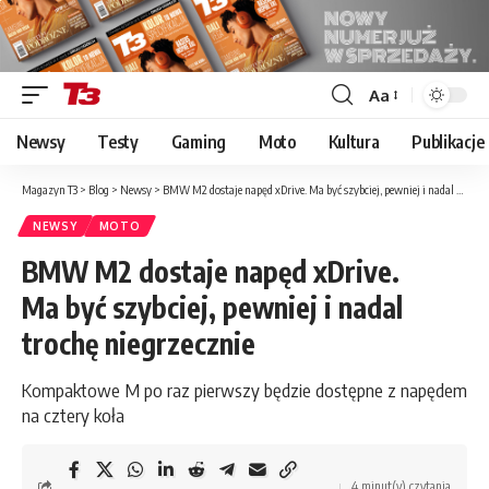
Aa
Font
Resizer
Newsy
Testy
Gaming
Moto
Kultura
Publikacje
Magazyn T3
>
Blog
>
Newsy
>
BMW M2 dostaje napęd xDrive. Ma być szybciej, pewniej i nadal trochę niegrzecznie
NEWSY
MOTO
BMW M2 dostaje napęd xDrive.
Ma być szybciej, pewniej i nadal
trochę niegrzecznie
Kompaktowe M po raz pierwszy będzie dostępne z napędem
na cztery koła
4 minut(y) czytania