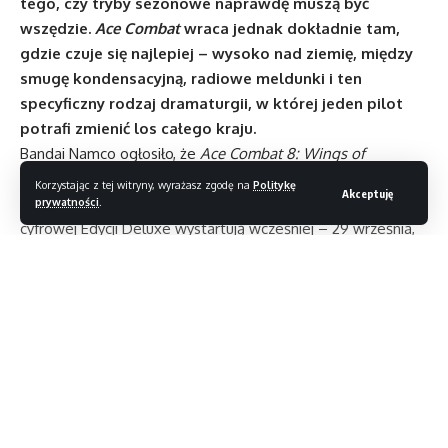
tego, czy tryby sezonowe naprawdę muszą być
wszędzie.
Ace Combat
wraca jednak dokładnie tam,
gdzie czuje się najlepiej – wysoko nad ziemię, między
smugę kondensacyjną, radiowe meldunki i ten
specyficzny rodzaj dramaturgii, w której jeden pilot
potrafi zmienić los całego kraju.
Bandai Namco ogłosiło, że
Ace Combat 8: Wings of
Theve
zadebiutuje 2 października 2026 roku na PlayStation
Korzystając z tej witryny, wyrażasz zgodę na
Politykę
Akceptuję
5, Xbox Series X|S oraz PC przez Steam. Posiadacze
prywatności
.
cyfrowej Edycji Deluxe wystartują wcześniej – 29 września,
w ramach wczesnego dostępu. Grę można już zamawiać
w przedsprzedaży w wersjach Standardowej i Deluxe,
a informacje o edycji pudełkowej mają pojawić się później.
To pierwsza główna odsłona serii od siedmiu lat
i jednocześnie projekt, który ma korzystać z Unreal Engine 5
oraz autorskiej technologii Bandai Namco Aces.
Czytaj dalej
W materiałach prasowych pojawia się system „Cloudly”,
odpowiadający za bardziej realistyczne warunki w powietrzu.