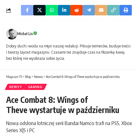
Michał Lis
Dobry duch i woda na młyn naszej redakcji. Pilnuje terminów, buduje treści
i tworzy layout magazynu. Czasami też znajduje czas na filiżankę kawy,
bez której nie wyobraża sobie życia.
Magazyn T3
>
Blog
>
Newsy
>
Ace Combat 8: Wings of Theve wystartuje w październiku
NEWSY
GAMING
Ace Combat 8: Wings of
Theve wystartuje w październiku
Nowa odsłona lotniczej serii Bandai Namco trafi na PS5, Xbox
Series X|S i PC