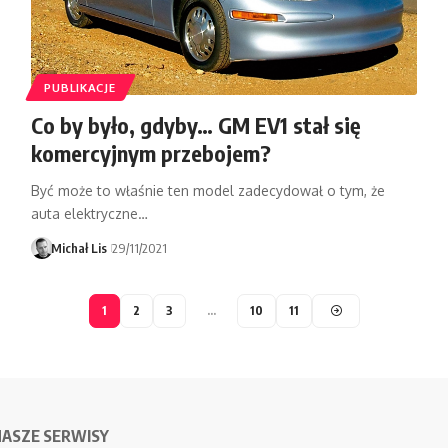
PUBLIKACJE
Co by było, gdyby… GM EV1 stał się
komercyjnym przebojem?
Być może to właśnie ten model zadecydował o tym, że
auta elektryczne…
Michał Lis
29/11/2021
1
2
3
…
10
11
NASZE SERWISY