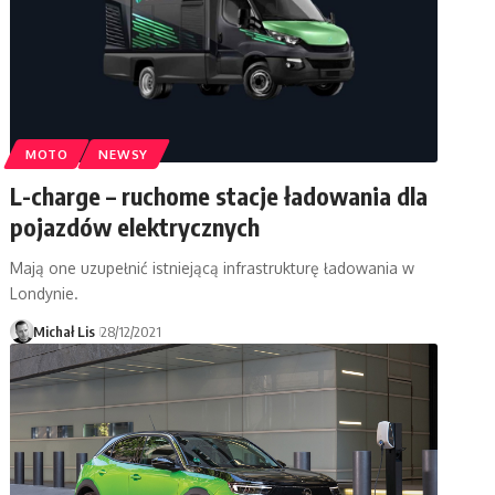
MOTO
NEWSY
L-charge – ruchome stacje ładowania dla
pojazdów elektrycznych
Mają one uzupełnić istniejącą infrastrukturę ładowania w
Londynie.
Michał Lis
28/12/2021