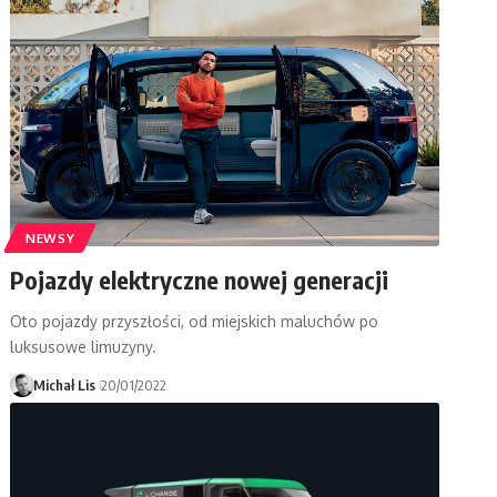
NEWSY
Pojazdy elektryczne nowej generacji
Oto pojazdy przyszłości, od miejskich maluchów po
luksusowe limuzyny.
Michał Lis
20/01/2022