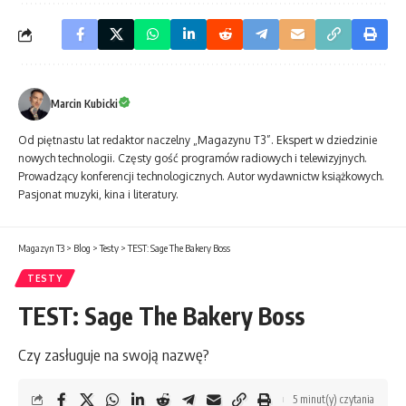
Marcin Kubicki
Od piętnastu lat redaktor naczelny „Magazynu T3”. Ekspert w dziedzinie
nowych technologii. Częsty gość programów radiowych i telewizyjnych.
Prowadzący konferencji technologicznych. Autor wydawnictw książkowych.
Pasjonat muzyki, kina i literatury.
Magazyn T3
>
Blog
>
Testy
>
TEST: Sage The Bakery Boss
TESTY
TEST: Sage The Bakery Boss
Czy zasługuje na swoją nazwę?
5 minut(y) czytania