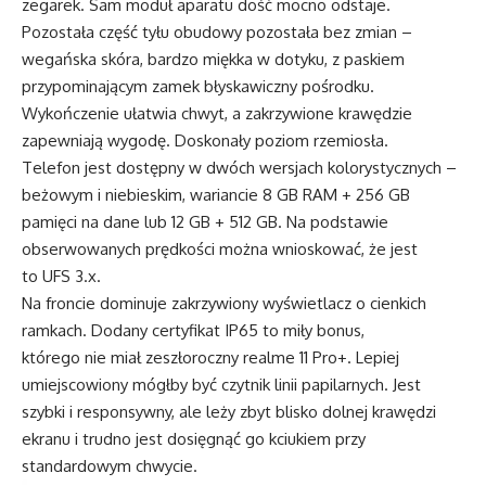
zegarek. Sam moduł aparatu dość mocno odstaje.
Pozostała część tyłu obudowy pozostała bez zmian –
wegańska skóra, bardzo miękka w dotyku, z paskiem
przypominającym zamek błyskawiczny pośrodku.
Wykończenie ułatwia chwyt, a zakrzywione krawędzie
zapewniają wygodę. Doskonały poziom rzemiosła.
Telefon jest dostępny w dwóch wersjach kolorystycznych –
beżowym i niebieskim, wariancie 8 GB RAM + 256 GB
pamięci na dane lub 12 GB + 512 GB. Na podstawie
obserwowanych prędkości można wnioskować, że jest
to UFS 3.x.
Na froncie dominuje zakrzywiony wyświetlacz o cienkich
ramkach. Dodany certyfikat IP65 to miły bonus,
którego nie miał zeszłoroczny realme 11 Pro+. Lepiej
umiejscowiony mógłby być czytnik linii papilarnych. Jest
szybki i responsywny, ale leży zbyt blisko dolnej krawędzi
ekranu i trudno jest dosięgnąć go kciukiem przy
standardowym chwycie.