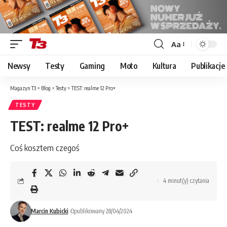
Aa
Font
Resizer
Newsy
Testy
Gaming
Moto
Kultura
Publikacje
Magazyn T3
>
Blog
>
Testy
>
TEST: realme 12 Pro+
TESTY
TEST: realme 12 Pro+
Coś kosztem czegoś
4 minut(y) czytania
Marcin Kubicki
Opublikowany 28/04/2024