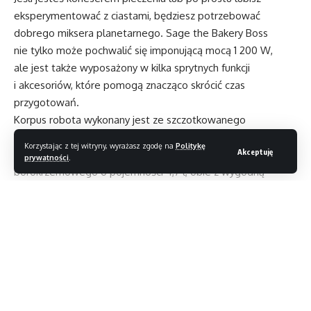
eksperymentować z ciastami, będziesz potrzebować
dobrego miksera planetarnego. Sage the Bakery Boss
nie tylko może pochwalić się imponującą mocą 1 200 W,
ale jest także wyposażony w kilka sprytnych funkcji
i akcesoriów, które pomogą znacząco skrócić czas
przygotowań.
Korpus robota wykonany jest ze szczotkowanego
aluminium. W zestawie znajdziemy miskę ze stali
Korzystając z tej witryny, wyrażasz zgodę na
Politykę
Akceptuję
nierdzewnej o pojemności 3,8 l i jeszcze większą ze szkła
prywatności
.
borokrzemowego o pojemności 4,7 l, obie z wygodną
rączką. Akcesoria obejmują także mieszadło do ubijania,
mieszadło płaskie, hak do wyrabiania ciasta, końcówkę
ubijającą, osłonę przeciwrozpryskową, osłonę do nalewania
i łopatkę. Wszystkie charakteryzują się solidnością
Czytaj dalej
i trwałością.
Pod względem konstrukcyjnym robot jest lekki
do przenoszenia i ma ergonomiczny uchwyt z przodu. Jeśli
nie masz dużo miejsca, nie musisz się martwić, jako