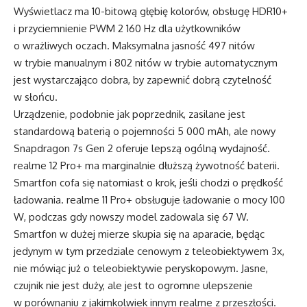
Wyświetlacz ma 10-bitową głębię kolorów, obsługę HDR10+
i przyciemnienie PWM 2 160 Hz dla użytkowników
o wrażliwych oczach. Maksymalna jasność 497 nitów
w trybie manualnym i 802 nitów w trybie automatycznym
jest wystarczająco dobra, by zapewnić dobrą czytelność
w słońcu.
Urządzenie, podobnie jak poprzednik, zasilane jest
standardową baterią o pojemności 5 000 mAh, ale nowy
Snapdragon 7s Gen 2 oferuje lepszą ogólną wydajność.
realme 12 Pro+ ma marginalnie dłuższą żywotność baterii.
Smartfon cofa się natomiast o krok, jeśli chodzi o prędkość
ładowania. realme 11 Pro+ obsługuje ładowanie o mocy 100
W, podczas gdy nowszy model zadowala się 67 W.
Smartfon w dużej mierze skupia się na aparacie, będąc
jedynym w tym przedziale cenowym z teleobiektywem 3x,
nie mówiąc już o teleobiektywie peryskopowym. Jasne,
czujnik nie jest duży, ale jest to ogromne ulepszenie
w porównaniu z jakimkolwiek innym realme z przeszłości.