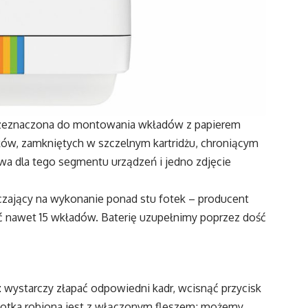
, przeznaczona do montowania wkładów z papierem
ków, zamkniętych w szczelnym kartridżu, chroniącym
owa dla tego segmentu urządzeń i jedno zdjęcie
czający na wykonanie ponad stu fotek – producent
yć nawet 15 wkładów. Baterię uzupełnimy poprzez dość
a: wystarczy złapać odpowiedni kadr, wcisnąć przycisk
 fotka robiona jest z włączonym fleszem; możemy