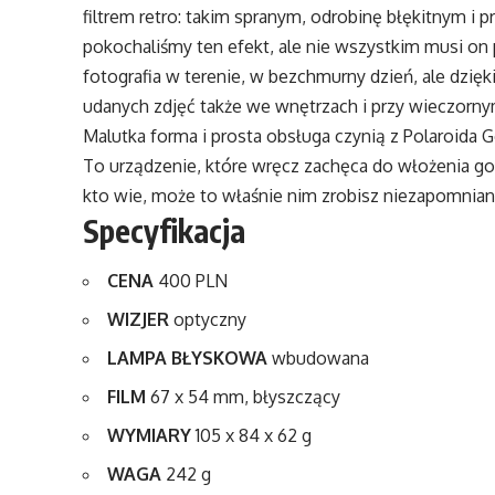
filtrem retro: takim spranym, odrobinę błękitnym i 
pokochaliśmy ten efekt, ale nie wszystkim musi on 
fotografia w terenie, w bezchmurny dzień, ale dzię
udanych zdjęć także we wnętrzach i przy wieczorny
Malutka forma i prosta obsługa czynią z Polaroida 
To urządzenie, które wręcz zachęca do włożenia go
kto wie, może to właśnie nim zrobisz niezapomnian
Specyfikacja
CENA
400 PLN
WIZJER
optyczny
LAMPA BŁYSKOWA
wbudowana
FILM
67 x 54 mm, błyszczący
WYMIARY
105 x 84 x 62 g
WAGA
242 g