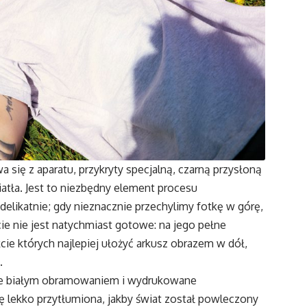
 się z aparatu, przykryty specjalną, czarną przysłoną
atła. Jest to niezbędny element procesu
 delikatnie; gdy nieznacznie przechylimy fotkę w górę,
cie nie jest natychmiast gotowe: na jego pełne
ie których najlepiej ułożyć arkusz obrazem w dół,
o.
one białym obramowaniem i wydrukowane
ię lekko przytłumiona, jakby świat został powleczony