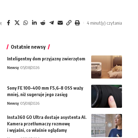
4 minut(y) czytania
ię
Ostatnie newsy
Inteligentny dom przyjazny zwierzętom
Newsy
05/08/2026
Sony FE 100–400 mm F5,6–8 OSS waży
mniej, niż sugeruje jego zasięg
Newsy
05/08/2026
Insta360 GO Ultra dostaje asystenta AI.
Kamera przetłumaczy rozmowę
i wyjaśni, co właśnie oglądamy