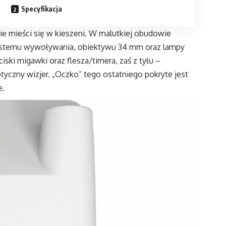
Specyfikacja
cie mieści się w kieszeni. W malutkiej obudowie
systemu wywoływania, obiektywu 34 mm oraz lampy
iski migawki oraz flesza/timera, zaś z tyłu –
ptyczny wizjer. „Oczko” tego ostatniego pokryte jest
e.