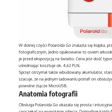
W dolnej części Polaroida Go znalazła się klapka
fotograficznym. Jedno opakowanie to osiem arkusi
je przed ekspozycją na światło. Cena jest dość typ
uśredniając kosztuje ok. 4,62 PLN.
Sprzęt otrzymał także wbudowany akumulator, star
szacuje, że na jednym ładowaniu potrafi on obsłuż
powolne złącze MicroUSB.
Anatomia fotografii
Obsługa Polaroida Go okazała się prosta i intuicyjn
i poczekać na wywołanie zdjęcia. Domyślnie każda