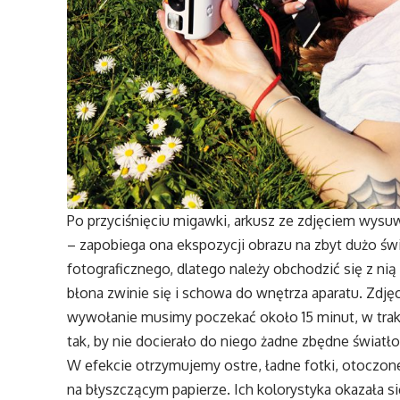
Po przyciśnięciu migawki, arkusz ze zdjęciem wysuwa
– zapobiega ona ekspozycji obrazu na zbyt dużo świ
fotograficznego, dlatego należy obchodzić się z nią
błona zwinie się i schowa do wnętrza aparatu. Zdję
wywołanie musimy poczekać około 15 minut, w trakc
tak, by nie docierało do niego żadne zbędne światł
W efekcie otrzymujemy ostre, ładne fotki, otocz
na błyszczącym papierze. Ich kolorystyka okazała s