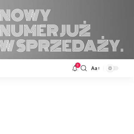
8
Aa
Font
Resizer