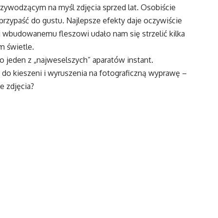
przywodzącym na myśl zdjęcia sprzed lat. Osobiście
przypaść do gustu. Najlepsze efekty daje oczywiście
ki wbudowanemu fleszowi udało nam się strzelić kilka
m świetle.
Go jeden z „najweselszych” aparatów instant.
 do kieszeni i wyruszenia na fotograficzną wyprawę –
e zdjęcia?