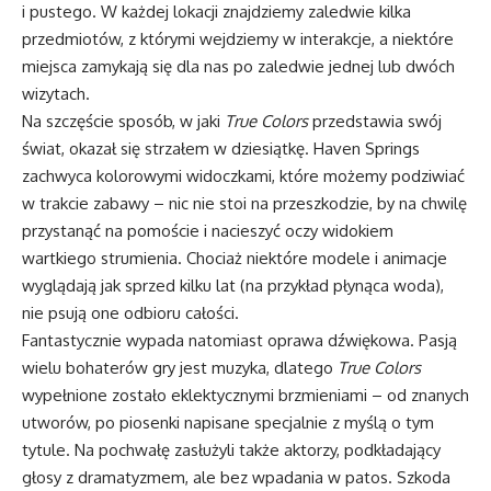
i pustego. W każdej lokacji znajdziemy zaledwie kilka
przedmiotów, z którymi wejdziemy w interakcje, a niektóre
miejsca zamykają się dla nas po zaledwie jednej lub dwóch
wizytach.
Na szczęście sposób, w jaki
True Colors
przedstawia swój
świat, okazał się strzałem w dziesiątkę. Haven Springs
zachwyca kolorowymi widoczkami, które możemy podziwiać
w trakcie zabawy – nic nie stoi na przeszkodzie, by na chwilę
przystanąć na pomoście i nacieszyć oczy widokiem
wartkiego strumienia. Chociaż niektóre modele i animacje
wyglądają jak sprzed kilku lat (na przykład płynąca woda),
nie psują one odbioru całości.
Fantastycznie wypada natomiast oprawa dźwiękowa. Pasją
wielu bohaterów gry jest muzyka, dlatego
True Colors
wypełnione zostało eklektycznymi brzmieniami – od znanych
utworów, po piosenki napisane specjalnie z myślą o tym
tytule. Na pochwałę zasłużyli także aktorzy, podkładający
głosy z dramatyzmem, ale bez wpadania w patos. Szkoda