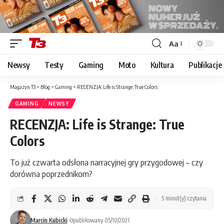
Aa
Font
Resizer
Newsy
Testy
Gaming
Moto
Kultura
Publikacje
Magazyn T3
>
Blog
>
Gaming
>
RECENZJA: Life is Strange: True Colors
GAMING
NEWSY
RECENZJA: Life is Strange: True
Colors
To już czwarta odsłona narracyjnej gry przygodowej – czy
dorówna poprzednikom?
5 minut(y) czytania
Marcin Kubicki
Opublikowany 05/10/2021