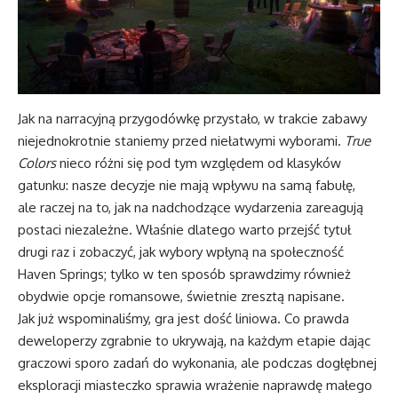
Jak na narracyjną przygodówkę przystało, w trakcie zabawy
niejednokrotnie staniemy przed niełatwymi wyborami.
True
Colors
nieco różni się pod tym względem od klasyków
gatunku: nasze decyzje nie mają wpływu na samą fabułę,
ale raczej na to, jak na nadchodzące wydarzenia zareagują
postaci niezależne. Właśnie dlatego warto przejść tytuł
drugi raz i zobaczyć, jak wybory wpłyną na społeczność
Haven Springs; tylko w ten sposób sprawdzimy również
obydwie opcje romansowe, świetnie zresztą napisane.
Jak już wspominaliśmy, gra jest dość liniowa. Co prawda
deweloperzy zgrabnie to ukrywają, na każdym etapie dając
graczowi sporo zadań do wykonania, ale podczas dogłębnej
eksploracji miasteczko sprawia wrażenie naprawdę małego