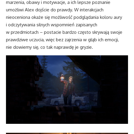
marzenia, obawy i motywacje, a ich lepsze poznanie
umożliwi Alex dojście do prawdy. W interakcjach
nieoceniona okaże się możliwość podglądania koloru aury
i odczytywania silnych wspomnień zapisanych
w przedmiotach – postacie bardzo często skrywają swoje
prawdziwe uczucia, więc bez zajrzenia w głąb ich emocji,
nie dowiemy się, co tak naprawdę je gryzie.