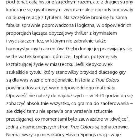
pochłonąć całą historię za jednym razem, ale z drugiej strony
kończące się gwałtownymi zwrotami akcji epizody budowały
na dłużej relację z tytułem. Na szczęście broni się tu sama
fabuła: sprawnie poprowadzona i logiczna, w odpowiednich
proporcjach łącząca obyczajowy thriller z kryminałem
i wyciskaczem łez, w którym nie zabraknie także
humorystycznych akcentów. Głębi dodaje jej przewijający się
w tle wątek kompanii górniczej Typhon, potężnej siły
kształtującej życie w miasteczku. Jeśli kiedykolwiek
szukaliście tytułu, który stanowiłby przykład dlaczego gry
są dla was ważne emocjonalnie, historia z
True Colors
powinna dostarczyć wam odpowiedniego materiału.
Opowieść nie należy do najdłuższych – w 13-14 godzin da się
zobaczyć absolutnie wszystko, co gra ma do zaoferowania –
ale dzięki temu nie sprawia ona wrażenia sztucznie
przeciąganej, co momentami było zauważalne w „dwójce”.
Jedną z najmocniejszych stron
True Colors
są bohaterowie.
Niemal wszyscy mieszkańcy Haven Springs mają swoje