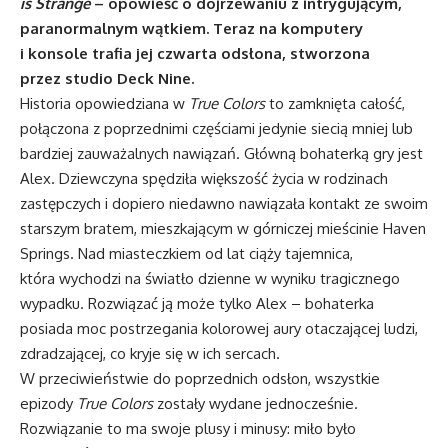
is Strange
– opowieść o dojrzewaniu z intrygującym,
paranormalnym wątkiem. Teraz na komputery
i konsole trafia jej czwarta odsłona, stworzona
przez studio Deck Nine.
Historia opowiedziana w
True Colors
to zamknięta całość,
połączona z poprzednimi częściami jedynie siecią mniej lub
bardziej zauważalnych nawiązań. Główną bohaterką gry jest
Alex. Dziewczyna spędziła większość życia w rodzinach
zastępczych i dopiero niedawno nawiązała kontakt ze swoim
starszym bratem, mieszkającym w górniczej mieścinie Haven
Springs. Nad miasteczkiem od lat ciąży tajemnica,
która wychodzi na światło dzienne w wyniku tragicznego
wypadku. Rozwiązać ją może tylko Alex – bohaterka
posiada moc postrzegania kolorowej aury otaczającej ludzi,
zdradzającej, co kryje się w ich sercach.
W przeciwieństwie do poprzednich odsłon, wszystkie
epizody
True Colors
zostały wydane jednocześnie.
Rozwiązanie to ma swoje plusy i minusy: miło było