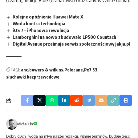
(czarna), Indigo Blue (granatowa) oraz Canvas White (biała).
Kolejne opóźnienie Huawei Mate X
Woda kontra technologia
iOS 7 – iPhonowa rewolucja
Lamborghini na nowo zbudowało LP500 Countach
Digital Avenue przejmuje serwis społecznościowy jakja.pl
TAGI:
anc
bowers & wilkins
Polecane
Px7 S3
słuchawki bezprzewodowe
Michał Lis
Dobry duch i woda na młyn naszej redakcji. Pilnuje terminów, buduje treści