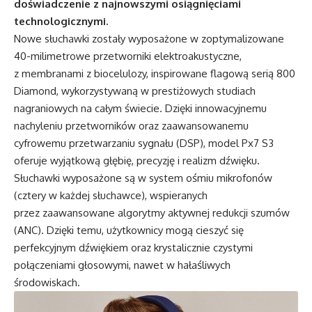
doświadczenie z najnowszymi osiągnięciami
technologicznymi.
Nowe słuchawki zostały wyposażone w zoptymalizowane
40-milimetrowe przetworniki elektroakustyczne,
z membranami z biocelulozy, inspirowane flagową serią 800
Diamond, wykorzystywaną w prestiżowych studiach
nagraniowych na całym świecie. Dzięki innowacyjnemu
nachyleniu przetworników oraz zaawansowanemu
cyfrowemu przetwarzaniu sygnału (DSP), model Px7 S3
oferuje wyjątkową głębię, precyzję i realizm dźwięku.
Słuchawki wyposażone są w system ośmiu mikrofonów
(cztery w każdej słuchawce), wspieranych
przez zaawansowane algorytmy aktywnej redukcji szumów
(ANC). Dzięki temu, użytkownicy mogą cieszyć się
perfekcyjnym dźwiękiem oraz krystalicznie czystymi
połączeniami głosowymi, nawet w hałaśliwych
środowiskach.