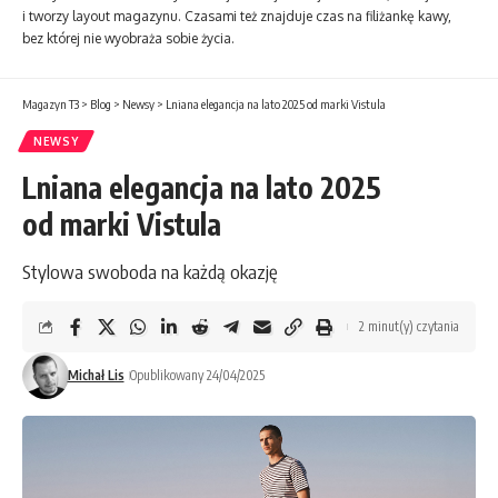
i tworzy layout magazynu. Czasami też znajduje czas na filiżankę kawy,
bez której nie wyobraża sobie życia.
Magazyn T3
>
Blog
>
Newsy
>
Lniana elegancja na lato 2025 od marki Vistula
NEWSY
Lniana elegancja na lato 2025
od marki Vistula
Stylowa swoboda na każdą okazję
2 minut(y) czytania
Michał Lis
Opublikowany 24/04/2025