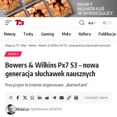
Aa
Font
Resizer
Newsy
Testy
Gaming
Moto
Kultura
Publikacje
Magazyn T3
>
Blog
>
Newsy
>
Bowers & Wilkins Px7 S3 – nowa generacja słuchawek nausznych
NEWSY
Bowers & Wilkins Px7 S3 – nowa
generacja słuchawek nausznych
Precyzyjne brzmienie inspirowane „diamentami”
2 minut(y) czytania
Michał Lis
Opublikowany 24/04/2025