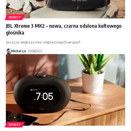
NEWSY
JBL Xtreme 3 MK2 – nowa, czarna odsłona kultowego
głośnika
Jeszcze większa moc imprezowych wrażeń
Michał Lis
12/08/2025
NEWSY