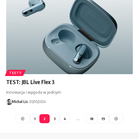
TESTY
TEST: JBL Live Flex 3
Innowacja i wygoda w jednym
Michał Lis
05/10/2024
1
2
3
4
…
18
19