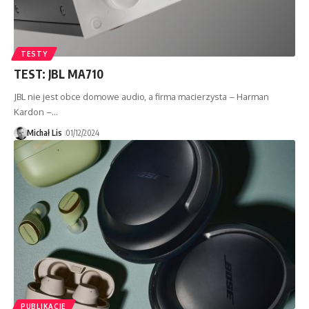
TESTY
TEST: JBL MA710
JBL nie jest obce domowe audio, a firma macierzysta – Harman
Kardon –…
Michał Lis
01/12/2024
PUBLIKACJE