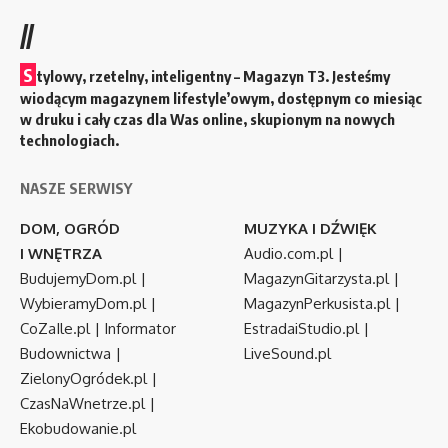
//
S
tylowy, rzetelny, inteligentny – Magazyn T3. Jesteśmy
wiodącym magazynem lifestyle’owym, dostępnym co miesiąc
w druku i cały czas dla Was online, skupionym na nowych
technologiach.
NASZE SERWISY
DOM, OGRÓD
MUZYKA I DŹWIĘK
I WNĘTRZA
Audio.com.pl
|
BudujemyDom.pl
|
MagazynGitarzysta.pl
|
WybieramyDom.pl
|
MagazynPerkusista.pl
|
CoZaIle.pl
|
Informator
EstradaiStudio.pl
|
Budownictwa
|
LiveSound.pl
ZielonyOgródek.pl
|
CzasNaWnetrze.pl
|
Ekobudowanie.pl