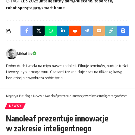
TAGI:
CES 2025
Inteligentny dom
Polecane
Roborock
robot sprzątający
smart home
Michał Lis
Dobry duch i woda na młyn naszej redakcji. Pilnuje terminów, buduje treści
i tworzy layout magazynu. Czasami też znajduje czas na filiżankę kawy,
bez której nie wyobraża sobie życia.
Magazyn T3
>
Blog
>
Newsy
>
Nanoleaf prezentuje innowacje w zakresie inteligentnego oświetlenia
NEWSY
Nanoleaf prezentuje innowacje
w zakresie inteligentnego