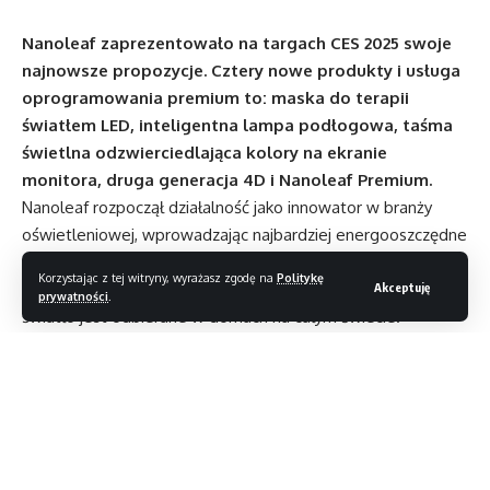
Nanoleaf zaprezentowało na targach CES 2025 swoje
najnowsze propozycje. Cztery nowe produkty i usługa
oprogramowania premium to: maska do terapii
światłem LED, inteligentna lampa podłogowa, taśma
świetlna odzwierciedlająca kolory na ekranie
monitora, druga generacja 4D i Nanoleaf Premium.
Nanoleaf rozpoczął działalność jako innowator w branży
oświetleniowej, wprowadzając najbardziej energooszczędne
żarówki LED na świecie i modułową kategorię
Korzystając z tej witryny, wyrażasz zgodę na
Politykę
inteligentnego oświetlenia, która zmieniła sposób, w jaki
Akceptuję
prywatności
.
światło jest odbierane w domach na całym świecie.
Przez ostatnie 12 lat firma nieustannie rozwijała swoją
wiedzę specjalistyczną w zakresie technologii i wzornictwa
LED, redefiniując doświadczenie oświetleniowe dla swoich
użytkowników.
Maska do twarzy
do terapii światłem LED firmy Nanoleaf
to zaawansowane urządzenie do pielęgnacji skóry