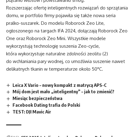
plątaniu włosów i powstawaniu smug.
Rozszerzając ofertę inteligentnych rozwiązań do sprzątania
domu, w portfolio firmy pojawiła się także nowa seria
pralko-suszarek. Do modelu Roborock Zeo Lite,
ogłoszonego na targach IFA 2024, dołączają Roborock Zeo
One oraz Roborock Zeo Mini. Wszystkie modele
wykorzystują technologię suszenia Zeo-cycle,
która wykorzystuje naturalne zdolności zeolitu (2)
do wchłaniania pary wodnej, co umożliwia suszenie nawet
delikatnych tkanin w temperaturze około 50°C.
Leica X Vario – nowy kompakt z matrycą APS-C
Mój dom jest mało „inteligentny” – jak to zmienić?
Miesiąc bezpieczeństwa
Facebook Dating trafia do Polski
TEST: DJI Mavic Air