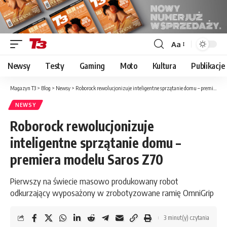
Aa
Font
Resizer
Newsy
Testy
Gaming
Moto
Kultura
Publikacje
Magazyn T3
>
Blog
>
Newsy
>
Roborock rewolucjonizuje inteligentne sprzątanie domu – premiera modelu Saros Z70
NEWSY
Roborock rewolucjonizuje
inteligentne sprzątanie domu –
premiera modelu Saros Z70
Pierwszy na świecie masowo produkowany robot
odkurzający wyposażony w zrobotyzowane ramię OmniGrip
3 minut(y) czytania