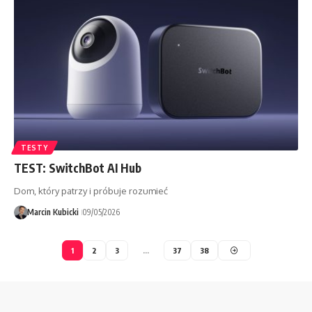
TESTY
TEST: SwitchBot AI Hub
Dom, który patrzy i próbuje rozumieć
Marcin Kubicki
09/05/2026
1
2
3
…
37
38