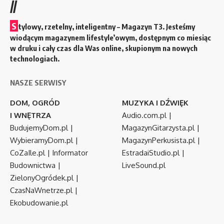
//
S
tylowy, rzetelny, inteligentny – Magazyn T3. Jesteśmy
wiodącym magazynem lifestyle’owym, dostępnym co miesiąc
w druku i cały czas dla Was online, skupionym na nowych
technologiach.
NASZE SERWISY
DOM, OGRÓD
MUZYKA I DŹWIĘK
I WNĘTRZA
Audio.com.pl
|
BudujemyDom.pl
|
MagazynGitarzysta.pl
|
WybieramyDom.pl
|
MagazynPerkusista.pl
|
CoZaIle.pl
|
Informator
EstradaiStudio.pl
|
Budownictwa
|
LiveSound.pl
ZielonyOgródek.pl
|
CzasNaWnetrze.pl
|
Ekobudowanie.pl