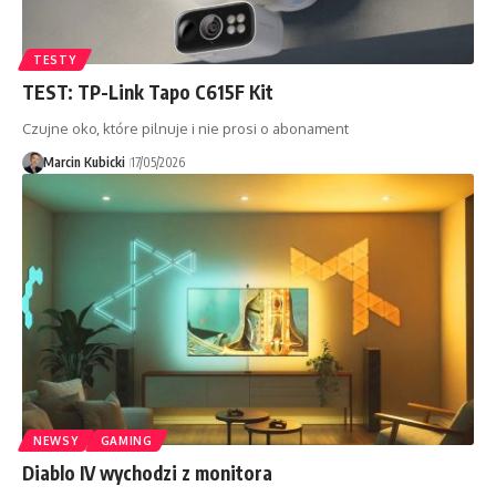
TESTY
TEST: TP-Link Tapo C615F Kit
Czujne oko, które pilnuje i nie prosi o abonament
Marcin Kubicki
17/05/2026
NEWSY
GAMING
Diablo IV wychodzi z monitora