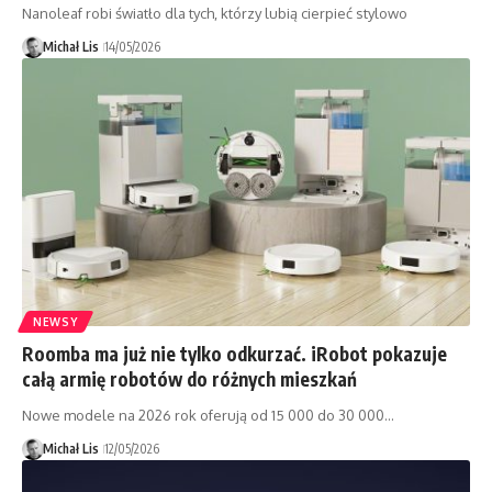
Nanoleaf robi światło dla tych, którzy lubią cierpieć stylowo
Michał Lis
14/05/2026
NEWSY
Roomba ma już nie tylko odkurzać. iRobot pokazuje
całą armię robotów do różnych mieszkań
Nowe modele na 2026 rok oferują od 15 000 do 30 000…
Michał Lis
12/05/2026