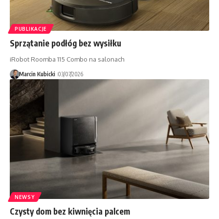
PUBLIKACJE
Sprzątanie podłóg bez wysiłku
iRobot Roomba 115 Combo na salonach
Marcin Kubicki
03/07/2026
NEWSY
Czysty dom bez kiwnięcia palcem