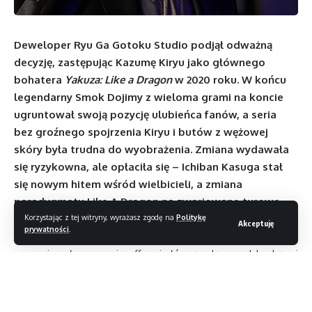
Deweloper Ryu Ga Gotoku Studio podjął odważną
decyzję, zastępując Kazumę Kiryu jako głównego
bohatera
Yakuza: Like a Dragon
w 2020 roku. W końcu
legendarny Smok Dojimy z wieloma grami na koncie
ugruntował swoją pozycję ulubieńca fanów, a seria
bez groźnego spojrzenia Kiryu i butów z wężowej
skóry była trudna do wyobrażenia. Zmiana wydawała
się ryzykowna, ale opłaciła się – Ichiban Kasuga stał
się nowym hitem wśród wielbicieli, a zmiana
paradygmatu Like A Dragon na zwariowane turowe
RPG okazała się zwycięska.
Korzystając z tej witryny, wyrażasz zgodę na
Politykę
Akceptuję
prywatności
.
Jednak kilka lat później sympatyczny „Kiryu-chan” powraca
ze swoim własnym spin-offem i główną rolą w nadchodzącej
grze
Like a Dragon: Infinite Wealth
, której opisywana gra
jest w zasadzie przedsmakiem, pierwotnie planowanym jako
jego DLC, które ewoluowało do pełnej gry. Nie dajcie się