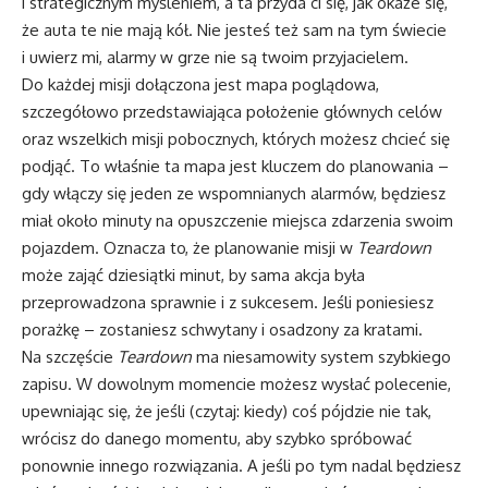
i strategicznym myśleniem, a ta przyda ci się, jak okaże się,
że auta te nie mają kół. Nie jesteś też sam na tym świecie
i uwierz mi, alarmy w grze nie są twoim przyjacielem.
Do każdej misji dołączona jest mapa poglądowa,
szczegółowo przedstawiająca położenie głównych celów
oraz wszelkich misji pobocznych, których możesz chcieć się
podjąć. To właśnie ta mapa jest kluczem do planowania –
gdy włączy się jeden ze wspomnianych alarmów, będziesz
miał około minuty na opuszczenie miejsca zdarzenia swoim
pojazdem. Oznacza to, że planowanie misji w
Teardown
może zająć dziesiątki minut, by sama akcja była
przeprowadzona sprawnie i z sukcesem. Jeśli poniesiesz
porażkę – zostaniesz schwytany i osadzony za kratami.
Na szczęście
Teardown
ma niesamowity system szybkiego
zapisu. W dowolnym momencie możesz wysłać polecenie,
upewniając się, że jeśli (czytaj: kiedy) coś pójdzie nie tak,
wrócisz do danego momentu, aby szybko spróbować
ponownie innego rozwiązania. A jeśli po tym nadal będziesz