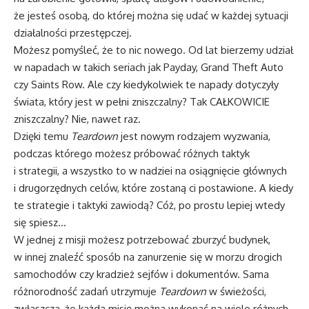
że jesteś osobą, do której można się udać w każdej sytuacji
działalności przestępczej.
Możesz pomyśleć, że to nic nowego. Od lat bierzemy udział
w napadach w takich seriach jak Payday, Grand Theft Auto
czy Saints Row. Ale czy kiedykolwiek te napady dotyczyły
świata, który jest w pełni zniszczalny? Tak CAŁKOWICIE
zniszczalny? Nie, nawet raz.
Dzięki temu
Teardown
jest nowym rodzajem wyzwania,
podczas którego możesz próbować różnych taktyk
i strategii, a wszystko to w nadziei na osiągnięcie głównych
i drugorzędnych celów, które zostaną ci postawione. A kiedy
te strategie i taktyki zawiodą? Cóż, po prostu lepiej wtedy
się spiesz…
W jednej z misji możesz potrzebować zburzyć budynek,
w innej znaleźć sposób na zanurzenie się w morzu drogich
samochodów czy kradzież sejfów i dokumentów. Sama
różnorodność zadań utrzymuje
Teardown
w świeżości,
zwłaszcza, że każdą misję można wykonać na wiele różnych