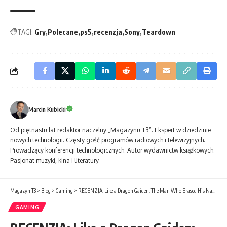
TAGI:
Gry
Polecane
ps5
recenzja
Sony
Teardown
Marcin Kubicki
Od piętnastu lat redaktor naczelny „Magazynu T3”. Ekspert w dziedzinie
nowych technologii. Częsty gość programów radiowych i telewizyjnych.
Prowadzący konferencji technologicznych. Autor wydawnictw książkowych.
Pasjonat muzyki, kina i literatury.
Magazyn T3
>
Blog
>
Gaming
>
RECENZJA: Like a Dragon Gaiden: The Man Who Erased His Name
GAMING