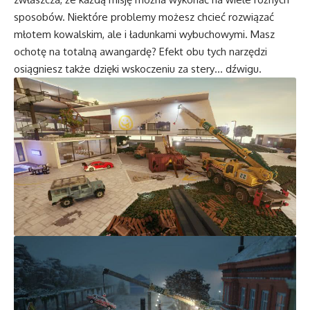
sposobów. Niektóre problemy możesz chcieć rozwiązać
młotem kowalskim, ale i ładunkami wybuchowymi. Masz
ochotę na totalną awangardę? Efekt obu tych narzędzi
osiągniesz także dzięki wskoczeniu za stery… dźwigu.