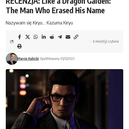
RECENZJA: Like a Dragon Gaiden:
The Man Who Erased His Name
Nazywam się Kiryu… Kazuma Kiryu
6 minut(y) czytania
Marcin Kubicki
Opublikowany 05/12/2023