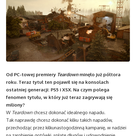
Od PC-towej premiery
Teardown
minęło już półtora
roku. Teraz tytuł ten pojawił się na konsolach
ostatniej generacji: PS5 i XSX. Na czym polega
fenomen tytułu, w który już teraz zagrywają się
miliony?
W
Teardown
chcesz dokonać idealnego napadu.
Tak naprawdę chcesz dokonać kilku takich napadów,
przechodząc przez kilkunastogodzinną kampanię, w nadziei
na zarobienie gotówki, spłatę długów i udowodnienie,