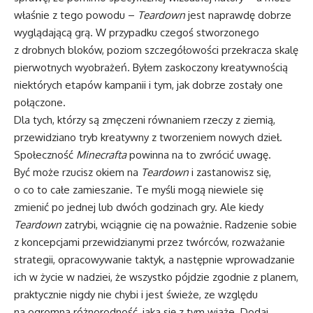
właśnie z tego powodu –
Teardown
jest naprawdę dobrze
wyglądającą grą. W przypadku czegoś stworzonego
z drobnych bloków, poziom szczegółowości przekracza skalę
pierwotnych wyobrażeń. Byłem zaskoczony kreatywnością
niektórych etapów kampanii i tym, jak dobrze zostały one
połączone.
Dla tych, którzy są zmęczeni równaniem rzeczy z ziemią,
przewidziano tryb kreatywny z tworzeniem nowych dzieł.
Społeczność
Minecrafta
powinna na to zwrócić uwagę.
Być może rzucisz okiem na
Teardown
i zastanowisz się,
o co to całe zamieszanie. Te myśli mogą niewiele się
zmienić po jednej lub dwóch godzinach gry. Ale kiedy
Teardown
zatrybi, wciągnie cię na poważnie. Radzenie sobie
z koncepcjami przewidzianymi przez twórców, rozważanie
strategii, opracowywanie taktyk, a następnie wprowadzanie
ich w życie w nadziei, że wszystko pójdzie zgodnie z planem,
praktycznie nigdy nie chybi i jest świeże, ze względu
na ogromną różnorodność, jaka się z tym wiąże. Dodaj