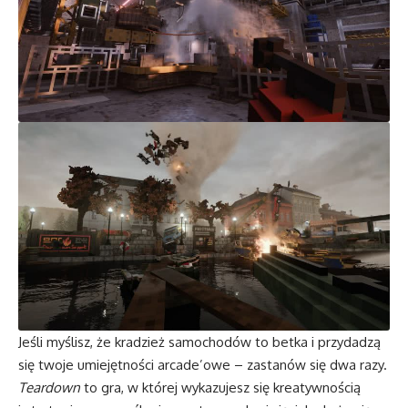
Jeśli myślisz, że kradzież samochodów to betka i przydadzą
się twoje umiejętności arcade’owe – zastanów się dwa razy.
Teardown
to gra, w której wykazujesz się kreatywnością