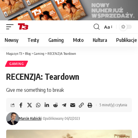
Aa
Font
Resizer
Newsy
Testy
Gaming
Moto
Kultura
Publikacje
Magazyn T3
>
Blog
>
Gaming
>
RECENZJA: Teardown
GAMING
RECENZJA: Teardown
Give me something to break
5 minut(y) czytania
Marcin Kubicki
Opublikowany 06/12/2023