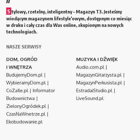
S
tylowy, rzetelny, inteligentny – Magazyn T3. Jesteśmy
wiodącym magazynem lifestyle’owym, dostępnym co miesiąc
w druku i cały czas dla Was online, skupionym na nowych
technologiach.
NASZE SERWISY
DOM, OGRÓD
MUZYKA I DŹWIĘK
I WNĘTRZA
Audio.com.pl
|
BudujemyDom.pl
|
MagazynGitarzysta.pl
|
WybieramyDom.pl
|
MagazynPerkusista.pl
|
CoZaIle.pl
|
Informator
EstradaiStudio.pl
|
Budownictwa
|
LiveSound.pl
ZielonyOgródek.pl
|
CzasNaWnetrze.pl
|
Ekobudowanie.pl