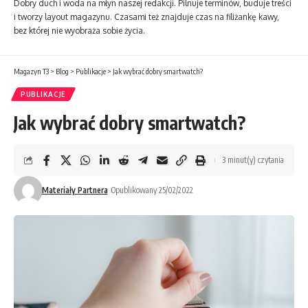
Dobry duch i woda na młyn naszej redakcji. Pilnuje terminów, buduje treści
i tworzy layout magazynu. Czasami też znajduje czas na filiżankę kawy,
bez której nie wyobraża sobie życia.
Magazyn T3
>
Blog
>
Publikacje
>
Jak wybrać dobry smartwatch?
PUBLIKACJE
Jak wybrać dobry smartwatch?
3 minut(y) czytania
Materiały Partnera
Opublikowany 25/02/2022