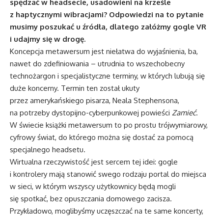
spędzać w headsecie, usadowieni na krześle
z haptycznymi wibracjami? Odpowiedzi na to pytanie
musimy poszukać u źródła, dlatego załóżmy gogle VR
i udajmy się w drogę.
Koncepcja metawersum jest niełatwa do wyjaśnienia, ba,
nawet do zdefiniowania – utrudnia to wszechobecny
technożargon i specjalistyczne terminy, w których lubują się
duże koncerny. Termin ten został ukuty
przez amerykańskiego pisarza, Neala Stephensona,
na potrzeby dystopijno-cyberpunkowej powieści
Zamieć
.
W świecie książki metawersum to po prostu trójwymiarowy,
cyfrowy świat, do którego można się dostać za pomocą
specjalnego headsetu.
Wirtualna rzeczywistość jest sercem tej idei: gogle
i kontrolery mają stanowić swego rodzaju portal do miejsca
w sieci, w którym wszyscy użytkownicy będą mogli
się spotkać, bez opuszczania domowego zacisza.
Przykładowo, moglibyśmy uczęszczać na te same koncerty,