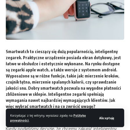
Smartwatch to cieszący się dużą popularnością, inteligentny
zegarek. Praktyczne urządzenie posiada ekran dotykowy, jest
łatwe w obsłudze i estetycznie wykonane. Na rynku dostępne
są zegarki apple watch, a także wersje z systemem android.
Wyposażone są w różne funkcje, takie jak: mierzenie kroków,
czujnik tętna, mierzenie spalanych kalorii, czy sprawdzanie
jakości snu. Dobry smartwatch pozwala na wygodne płatności
zbliżeniowe w sklepie. Inteligentne zegarki spełniają
wymagania nawet najbardziej wymagających klientów. Jak
więc wybrać smartwatch i na co zwrócić uwagę?
Jak wybrać smartwatch?
Korzystając z tej witryny, wyrażasz zgodę na
Politykę
Akceptuję
prywatności
.
Kiedy podjęliśmy decyzję, że chcemy zakupić inteligentny