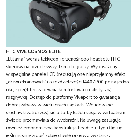
HTC VIVE COSMOS ELITE
„Elitarna” wersja lekkiego i przenośnego headsetu HTC,
skierowana przede wszystkim do graczy. Wyposażony
w specjalne panele LCD (redukują one nieprzyjemny efekt
„drzwi ekranowych”) o rozdzielczości 1440×1700 px na jedno
oko, sprzęt ten zapewnia komfortową i realistyczną
rozgrywkę. Dostęp do platformy Viveport to gwarancja
dobrej zabawy w wielu grach i apkach. Wbudowane
słuchawki zatroszczą się o to, by każda sesja w wirtualnym
świecie przemawiała do wyobraźni. Na uwagę zasługuje
również ergonomiczna konstrukcja headsetu typu flip-up –
jeśli musimy zrobić sobie chwilę przerwy, wystarczy