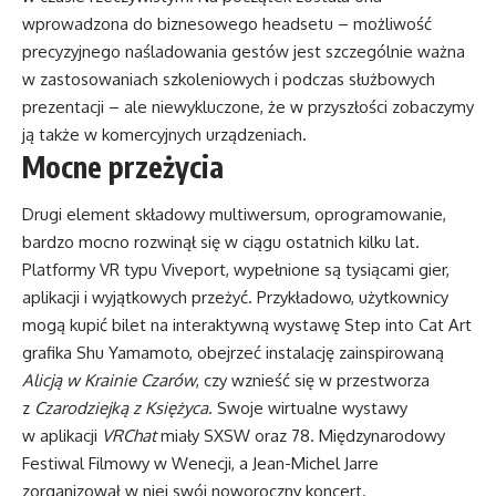
wprowadzona do biznesowego headsetu – możliwość
precyzyjnego naśladowania gestów jest szczególnie ważna
w zastosowaniach szkoleniowych i podczas służbowych
prezentacji – ale niewykluczone, że w przyszłości zobaczymy
ją także w komercyjnych urządzeniach.
Mocne przeżycia
Drugi element składowy multiwersum, oprogramowanie,
bardzo mocno rozwinął się w ciągu ostatnich kilku lat.
Platformy VR typu Viveport, wypełnione są tysiącami gier,
aplikacji i wyjątkowych przeżyć. Przykładowo, użytkownicy
mogą kupić bilet na interaktywną wystawę Step into Cat Art
grafika Shu Yamamoto, obejrzeć instalację zainspirowaną
Alicją w Krainie Czarów
, czy wznieść się w przestworza
z
Czarodziejką z Księżyca
. Swoje wirtualne wystawy
w aplikacji
VRChat
miały SXSW oraz 78. Międzynarodowy
Festiwal Filmowy w Wenecji, a Jean-Michel Jarre
zorganizował w niej swój noworoczny koncert.