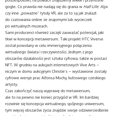
podzespołów), na półkach znajdziemy lekkie i przenośne
gogle. Co prawda nie nadają się do grania w
Half-Life: Alyx
czy inne „poważne” tytuły VR, ale za to są jak znalazł
do czatowania online ze znajomymi lub wycieczek
po wirtualnych muzeach.
Sami producenci również zaczęli zauważać potencjał, jaki
tkwi w koncepcji metawersum. Taki projekt HTC Viverse
został powołany w celu immersyjnego połączenia
wirtualnego świata i rzeczywistości. Jednym z jego
obszarów działalności jest sztuka cyfrowa, także w postaci
NFT. W grudniu na aukcjach internetowych Vive Arts –
niczym w domu aukcyjnym Christie’s – wystawione zostały
cyfrowe wersje prac Alfonsa Muchy, kultowego czeskiego
artysty.
Czas zakończyć naszą wyprawę do metawersum,
ale to na pewno nie koniec przygód w VR. Im bardziej
rozwinie się koncepcja wirtualnego, spójnego uniwersum,
tym więcej obszarów życia znajdzie swoje odzwierciedlenie