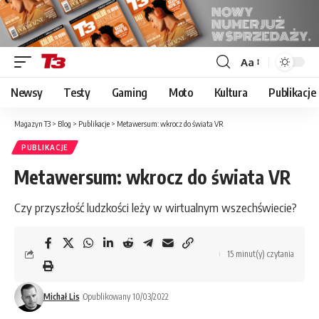
Aa
Font
Resizer
Newsy
Testy
Gaming
Moto
Kultura
Publikacje
Magazyn T3
>
Blog
>
Publikacje
>
Metawersum: wkrocz do świata VR
PUBLIKACJE
Metawersum: wkrocz do świata VR
Czy przyszłość ludzkości leży w wirtualnym wszechświecie?
15 minut(y) czytania
Michał Lis
Opublikowany 10/03/2022