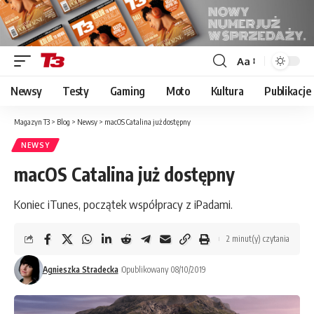
Aa
Font
Resizer
Newsy
Testy
Gaming
Moto
Kultura
Publikacje
Magazyn T3
>
Blog
>
Newsy
>
macOS Catalina już dostępny
NEWSY
macOS Catalina już dostępny
Koniec iTunes, początek współpracy z iPadami.
2 minut(y) czytania
Agnieszka Stradecka
Opublikowany 08/10/2019