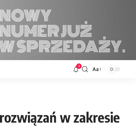
9
Aa
Font
Resizer
rozwiązań w zakresie