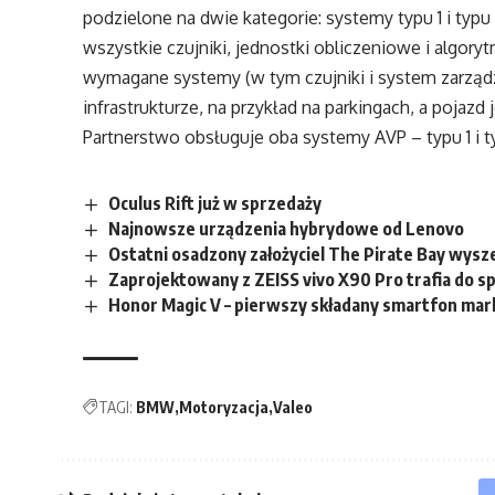
podzielone na dwie kategorie: systemy typu 1 i ty
wszystkie czujniki, jednostki obliczeniowe i algor
wymagane systemy (w tym czujniki i system zarząd
infrastrukturze, na przykład na parkingach, a pojazd 
Partnerstwo obsługuje oba systemy AVP – typu 1 i t
Oculus Rift już w sprzedaży
Najnowsze urządzenia hybrydowe od Lenovo
Ostatni osadzony założyciel The Pirate Bay wysz
Zaprojektowany z ZEISS vivo X90 Pro trafia do s
Honor Magic V – pierwszy składany smartfon mar
TAGI:
BMW
Motoryzacja
Valeo