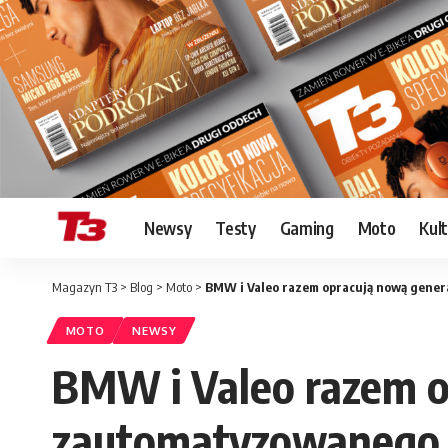
Newsy
Testy
Gaming
Moto
Kul
Magazyn T3
>
Blog
>
Moto
>
BMW i Valeo razem opracują nową gener
MOTO
NEWSY
BMW i Valeo razem o
zautomatyzowanego 