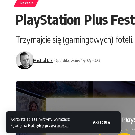
NEWSY
PlayStation Plus Fes
Trzymajcie się (gamingowych) foteli.
Michał Lis
Opublikowany 17/02/2023
Korzystając z tej witryny, wyrażasz
Akceptuję
zgodę na
Politykę prywatności
.