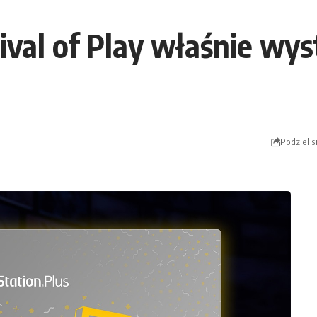
tival of Play właśnie wy
Podziel s