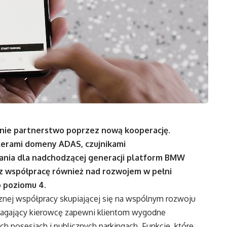
tnie partnerstwo poprzez nową kooperację.
lerami domeny ADAS, czujnikami
nia dla nadchodzącej generacji platform BMW
az współpracę również nad rozwojem w pełni
 poziomu 4.
znej współpracy skupiającej się na wspólnym rozwoju
magający kierowcę zapewni klientom wygodne
ch posesjach i publicznych parkingach. Funkcje, które