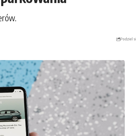
erów.
Podziel s