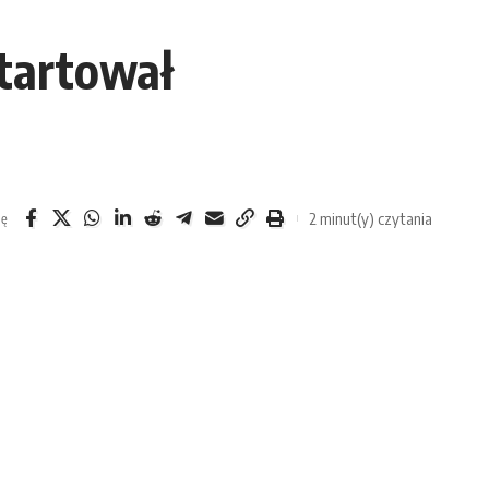
startował
2 minut(y) czytania
ię