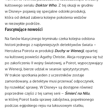
kultowego serialu
Doktor Who
. Z tej okazji w grudniu
w Disney+ pojawią się specjalne odcinki produkcji,
która od dekad zabiera kolejne pokolenia widzów
w niezwykłe podróże.
Fascynujące nowości
Na fanów klasycznego kryminału czeka kolejna odsłona
historii jednego z najsłynniejszych detektywów świata –
Herculesa Poirota w produkcji
Duchy w Wenecji
, opartej
na kultowej powieści Agathy Christie. Akcja rozgrywa się tuż
po zakończeniu II wojny światowej, a Poirot, wypoczywający
w Wenecji, bierze udział w seansie spirytystycznym.
W trakcie spotkania jeden z uczestników zostaje
zamordowany, a detektyw musi przerwać odpoczynek,
by rozwikłać sprawę. W Disney+ są dostępne również
poprzednie części z tej samej serii –
Śmierć na Nilu
,
w której Poirot bada sprawę zabójstwa, popełnionego
podczas egipskiego rejsu na luksusowym statku,