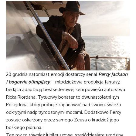
20 grudnia natomiast emocji dostarczy serial
Percy Jackson
i bogowie olimpijscy
– młodzieżowa produkcja fantasy,
będąca adaptacją bestsellerowej serii powieści autorstwa
Ricka Riordana. Tytułowy bohater to dwunastoletni syn
Posejdona, który próbuje zapanować nad swoimi świeżo
odkrytymi nadprzyrodzonymi mocami. Dodatkowo Percy
zostaje oskarżony przez samego Zeusa o kradzież jego
boskiego pioruna.
Ten rok to również jubileuszowe, sześćdziesiąte urodziny