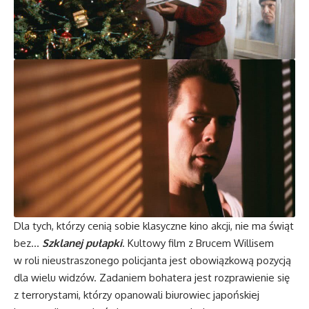
Dla tych, którzy cenią sobie klasyczne kino akcji, nie ma świąt
bez…
Szklanej pułapki
. Kultowy film z Brucem Willisem
w roli nieustraszonego policjanta jest obowiązkową pozycją
dla wielu widzów. Zadaniem bohatera jest rozprawienie się
z terrorystami, którzy opanowali biurowiec japońskiej