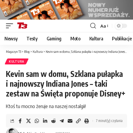
Aa
Font
Resizer
Newsy
Testy
Gaming
Moto
Kultura
Publikacje
Magazyn T3
>
Blog
>
Kultura
>
Kevin sam w domu, Szklana pułapka i najnowszy Indiana Jones – taki zestaw na Święta proponuje Disney+
KULTURA
Kevin sam w domu, Szklana pułapka
i najnowszy Indiana Jones – taki
zestaw na Święta proponuje Disney+
Ktoś tu mocno żeruje na naszej nostalgii!
7 minut(y) czytania