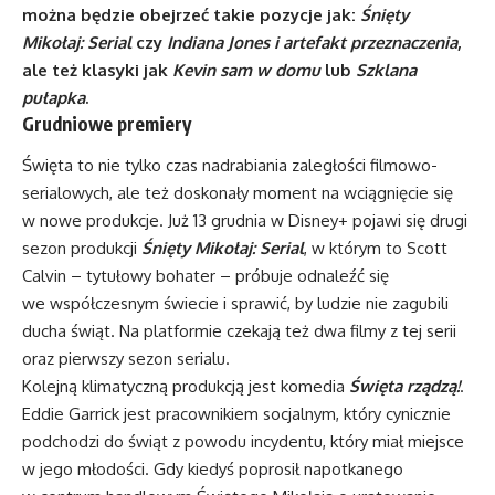
można będzie obejrzeć takie pozycje jak:
Śnięty
Mikołaj: Serial
czy
Indiana Jones i artefakt przeznaczenia
,
ale też klasyki jak
Kevin sam w domu
lub
Szklana
pułapka
.
Grudniowe premiery
Święta to nie tylko czas nadrabiania zaległości filmowo-
serialowych, ale też doskonały moment na wciągnięcie się
w nowe produkcje. Już 13 grudnia w Disney+ pojawi się drugi
sezon produkcji
Śnięty Mikołaj: Serial
, w którym to Scott
Calvin – tytułowy bohater – próbuje odnaleźć się
we współczesnym świecie i sprawić, by ludzie nie zagubili
ducha świąt. Na platformie czekają też dwa filmy z tej serii
oraz pierwszy sezon serialu.
Kolejną klimatyczną produkcją jest komedia
Święta rządzą!
.
Eddie Garrick jest pracownikiem socjalnym, który cynicznie
podchodzi do świąt z powodu incydentu, który miał miejsce
w jego młodości. Gdy kiedyś poprosił napotkanego