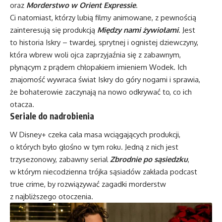
oraz
Morderstwo w Orient Expressie
.
Ci natomiast, którzy lubią filmy animowane, z pewnością
zainteresują się produkcją
Między nami żywiołami
. Jest
to historia Iskry – twardej, sprytnej i ognistej dziewczyny,
która wbrew woli ojca zaprzyjaźnia się z zabawnym,
płynącym z prądem chłopakiem imieniem Wodek. Ich
znajomość wywraca świat Iskry do góry nogami i sprawia,
że bohaterowie zaczynają na nowo odkrywać to, co ich
otacza.
Seriale do nadrobienia
W Disney+ czeka cała masa wciągających produkcji,
o których było głośno w tym roku. Jedną z nich jest
trzysezonowy, zabawny serial
Zbrodnie po sąsiedzku
,
w którym niecodzienna trójka sąsiadów zakłada podcast
true crime, by rozwiązywać zagadki morderstw
z najbliższego otoczenia.