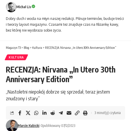
Michał Lis
Dobry duch i woda na młyn naszej redakcji. Pilnuje terminów, buduje treści
i tworzy layout magazynu. Czasami też znajduje czas na filiżankę kawy,
bez której nie wyobraża sobie życia.
Magazyn T3
>
Blog
>
Kultura
>
RECENZJA: Nirvana „In Utero 30th Anniversary Edition”
KULTURA
RECENZJA: Nirvana „In Utero 30th
Anniversary Edition”
„Nastoletni niepokój dobrze się sprzedał, teraz jestem
znudzony i stary”
3 minut(y) czytania
Marcin Kubicki
Opublikowany 07/12/2023