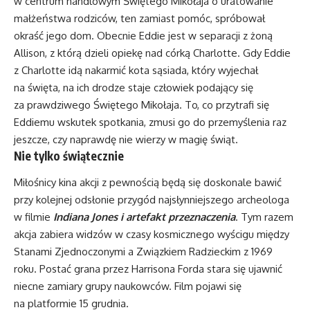
w centrum handlowym Świętego Mikołaja o uratowanie
małżeństwa rodziców, ten zamiast pomóc, spróbował
okraść jego dom. Obecnie Eddie jest w separacji z żoną
Allison, z którą dzieli opiekę nad córką Charlotte. Gdy Eddie
z Charlotte idą nakarmić kota sąsiada, który wyjechał
na święta, na ich drodze staje człowiek podający się
za prawdziwego Świętego Mikołaja. To, co przytrafi się
Eddiemu wskutek spotkania, zmusi go do przemyślenia raz
jeszcze, czy naprawdę nie wierzy w magię świąt.
Nie tylko świątecznie
Miłośnicy kina akcji z pewnością będą się doskonale bawić
przy kolejnej odsłonie przygód najsłynniejszego archeologa
w filmie
Indiana Jones i artefakt przeznaczenia
. Tym razem
akcja zabiera widzów w czasy kosmicznego wyścigu między
Stanami Zjednoczonymi a Związkiem Radzieckim z 1969
roku. Postać grana przez Harrisona Forda stara się ujawnić
niecne zamiary grupy naukowców. Film pojawi się
na platformie 15 grudnia.