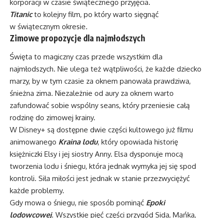
korporacji w czasie świątecznego przyjęcia.
Titanic
to kolejny film, po który warto sięgnąć
w świątecznym okresie.
Zimowe propozycje dla najmłodszych
Święta to magiczny czas przede wszystkim dla
najmłodszych. Nie ulega też wątpliwości, że każde dziecko
marzy, by w tym czasie za oknem panowała prawdziwa,
śnieżna zima. Niezależnie od aury za oknem warto
zafundować sobie wspólny seans, który przeniesie całą
rodzinę do zimowej krainy.
W Disney+ są dostępne dwie części kultowego już filmu
animowanego
Kraina lodu
, który opowiada historię
księżniczki Elsy i jej siostry Anny. Elsa dysponuje mocą
tworzenia lodu i śniegu, która jednak wymyka jej się spod
kontroli. Siła miłości jest jednak w stanie przezwyciężyć
każde problemy.
Gdy mowa o śniegu, nie sposób pominąć
Epoki
lodowcowej
. Wszystkie pięć części przygód Sida, Mańka,