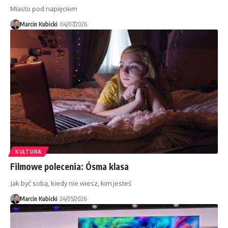
Miasto pod napięciem
Marcin Kubicki
04/07/2026
KULTURA
Filmowe polecenia: Ósma klasa
Jak być sobą, kiedy nie wiesz, kim jesteś
Marcin Kubicki
24/05/2026