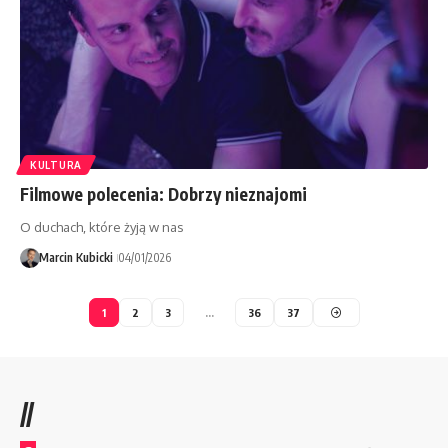
KULTURA
Filmowe polecenia: Dobrzy nieznajomi
O duchach, które żyją w nas
Marcin Kubicki
04/01/2026
1
2
3
…
36
37
//