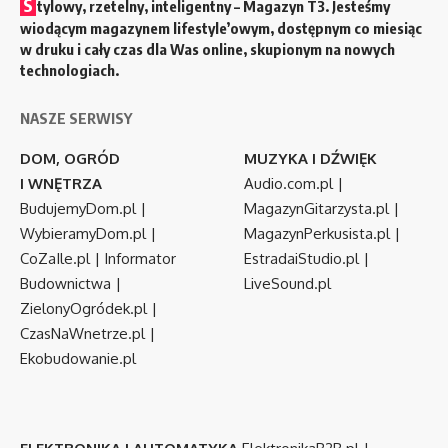
S
tylowy, rzetelny, inteligentny – Magazyn T3. Jesteśmy
wiodącym magazynem lifestyle’owym, dostępnym co miesiąc
w druku i cały czas dla Was online, skupionym na nowych
technologiach.
NASZE SERWISY
DOM, OGRÓD
MUZYKA I DŹWIĘK
I WNĘTRZA
Audio.com.pl
|
BudujemyDom.pl
|
MagazynGitarzysta.pl
|
WybieramyDom.pl
|
MagazynPerkusista.pl
|
CoZaIle.pl
|
Informator
EstradaiStudio.pl
|
Budownictwa
|
LiveSound.pl
ZielonyOgródek.pl
|
CzasNaWnetrze.pl
|
Ekobudowanie.pl