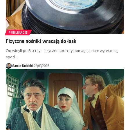
PUBLIKACJE
Fizyczne nośniki wracają do łask
Od winyli po Blu-ray – fizyczne formaty pomagają nam wyrwać się
spod…
Marcin Kubicki
22/03/2026