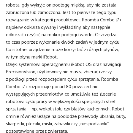
robota, gdy wykryje on podłogę miękką, aby nie została
zabrudzona lub zamoczona. Jest to pierwsze tego typu
rozwiązanie w kategorii produktowej. Roomba Combo j7+
najpierw odkurza dywany i wykładziny, aby następnie
odkurzać i czyścić na mokro podłogi twarde. Oszczędza
to czas poprzez wykonanie dwóch zadań w jednym cyklu.
Co istotne, urządzenie może korzystać z różnych płynów,
w tym płynu marki iRobot.
Dzięki systemowi operacyjnemu iRobot OS oraz nawigacji
PrecisionVision, użytkownicy nie muszą zbierać rzeczy
z podłogi przed rozpoczęciem cyklu sprzątania. Roomba
Combo j7+ rozpoznaje ponad 80 powszechnie
występujących przedmiotów, co umożliwia też zlecenie
robotowi cyklu pracy w większej ilości specjalnych stref
sprzątania – np. wokół stołu czy blatów kuchennych. Robot
ominie również leżące na podłodze przewody, ubrania, buty,
skarpetki, plecaki, miski, zabawki czy „niespodzianki”
pozostawione przez zwierzęta.