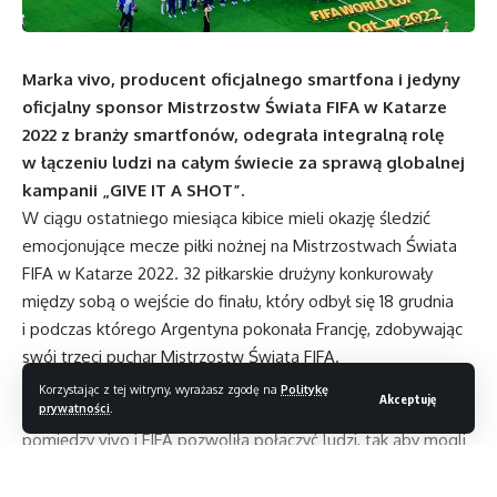
Marka vivo, producent oficjalnego smartfona i jedyny
oficjalny sponsor Mistrzostw Świata FIFA w Katarze
2022 z branży smartfonów, odegrała integralną rolę
w łączeniu ludzi na całym świecie za sprawą globalnej
kampanii „GIVE IT A SHOT”.
W ciągu ostatniego miesiąca kibice mieli okazję śledzić
emocjonujące mecze piłki nożnej na Mistrzostwach Świata
FIFA w Katarze 2022. 32 piłkarskie drużyny konkurowały
między sobą o wejście do finału, który odbył się 18 grudnia
i podczas którego Argentyna pokonała Francję, zdobywając
swój trzeci puchar Mistrzostw Świata FIFA.
W tym trudnym roku, w którym ludzie na całym świecie
Korzystając z tej witryny, wyrażasz zgodę na
Politykę
Akceptuję
prywatności
.
muszą mierzyć się z wieloma wyzwaniami, współpraca
pomiędzy vivo i FIFA pozwoliła połączyć ludzi, tak aby mogli
wspólnie cieszyć się i budować więzi między sobą.
Realizowane przez vivo kampanie były prowadzone