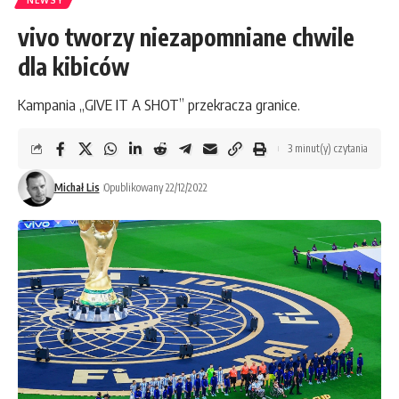
NEWSY
vivo tworzy niezapomniane chwile
dla kibiców
Kampania „GIVE IT A SHOT” przekracza granice.
3 minut(y) czytania
Michał Lis
Opublikowany 22/12/2022