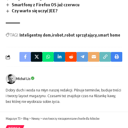
Smartfony z Firefox OS już czerwcu
Czy warto się uczyć JEE?
TAGI:
Inteligentny dom
irobot
robot sprzątający
smart home
Michał Lis
Dobry duch i woda na młyn naszej redakcji. Pilnuje terminów, buduje treści
i tworzy layout magazynu. Czasami też znajduje czas na filiżankę kawy,
bez której nie wyobraża sobie życia.
Magazyn T3
>
Blog
>
Newsy
>
vivo tworzy niezapomniane chwile dla kibiców