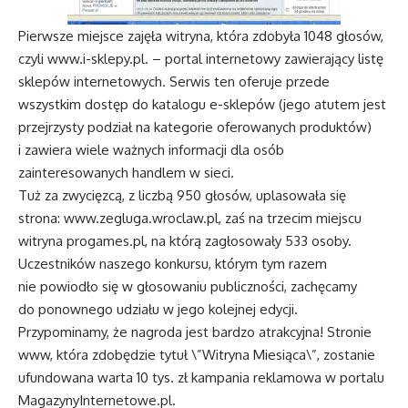
Pierwsze miejsce zajęła witryna, która zdobyła 1048 głosów,
czyli
www.i-sklepy.pl
. – portal internetowy zawierający listę
sklepów internetowych. Serwis ten oferuje przede
wszystkim dostęp do katalogu e-sklepów (jego atutem jest
przejrzysty podział na kategorie oferowanych produktów)
i zawiera wiele ważnych informacji dla osób
zainteresowanych handlem w sieci.
Tuż za zwycięzcą, z liczbą 950 głosów, uplasowała się
strona:
www.zegluga.wroclaw.pl
, zaś na trzecim miejscu
witryna
progames.pl
, na którą zagłosowały 533 osoby.
Uczestników naszego konkursu, którym tym razem
nie powiodło się w głosowaniu publiczności, zachęcamy
do ponownego udziału w jego kolejnej edycji.
Przypominamy, że nagroda jest bardzo atrakcyjna! Stronie
www, która zdobędzie tytuł \”Witryna Miesiąca\”, zostanie
ufundowana warta 10 tys. zł kampania reklamowa w portalu
MagazynyInternetowe.pl.