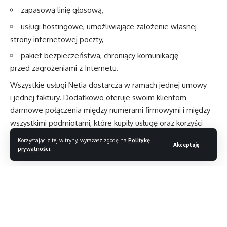
zapasową linię głosową,
usługi hostingowe, umożliwiające założenie własnej
strony internetowej poczty,
pakiet bezpieczeństwa, chroniący komunikację
przed zagrożeniami z Internetu.
Wszystkie usługi Netia dostarcza w ramach jednej umowy
i jednej faktury. Dodatkowo oferuje swoim klientom
darmowe połączenia między numerami firmowymi i między
wszystkimi podmiotami, które kupiły usługę oraz korzyści
skali wynikające z zakupu kilku usług u jednego dostawcy.
Korzystając z tej witryny, wyrażasz zgodę na
Politykę
Akceptuję
Więcej informacji:
www.netia.pl
prywatności
.
Volkswagen prezentuje elektrycznego busa e-BULLI
Samochody Hyundai i Kia z panelami słonecznymi
Jak założyć i prowadzić bloga
Czytaj dalej
7 calowy czytnik książek od Larka