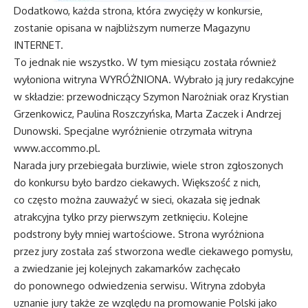
Dodatkowo, każda strona, która zwycięży w konkursie,
zostanie opisana w najbliższym numerze Magazynu
INTERNET.
To jednak nie wszystko. W tym miesiącu została również
wyłoniona witryna WYRÓŻNIONA. Wybrało ją jury redakcyjne
w składzie: przewodniczący Szymon Narożniak oraz Krystian
Grzenkowicz, Paulina Roszczyńska, Marta Zaczek i Andrzej
Dunowski. Specjalne wyróżnienie otrzymała witryna
www.accommo.pl
.
Narada jury przebiegała burzliwie, wiele stron zgłoszonych
do konkursu było bardzo ciekawych. Większość z nich,
co często można zauważyć w sieci, okazała się jednak
atrakcyjna tylko przy pierwszym zetknięciu. Kolejne
podstrony były mniej wartościowe. Strona wyróżniona
przez jury została zaś stworzona wedle ciekawego pomysłu,
a zwiedzanie jej kolejnych zakamarków zachęcało
do ponownego odwiedzenia serwisu. Witryna zdobyła
uznanie jury także ze względu na promowanie Polski jako