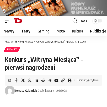
Aa
Font
Resizer
Newsy
Testy
Gaming
Moto
Kultura
Publikacje
Magazyn T3
>
Blog
>
Newsy
>
Konkurs „Witryna Miesiąca” – pierwsi nagrodzeni
NEWSY
Konkurs „Witryna Miesiąca” –
pierwsi nagrodzeni
3 minut(y) czytania
Tomasz Galanciak
Opublikowany 11/06/2008