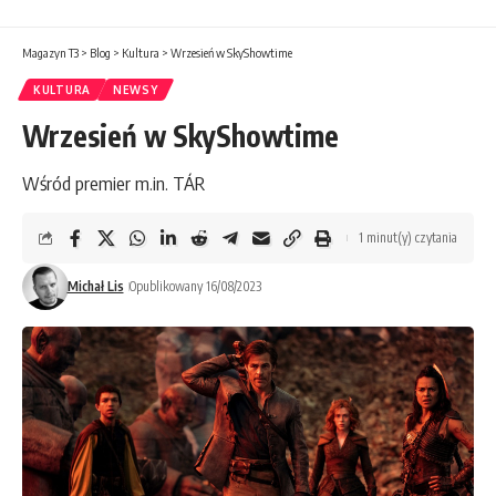
Magazyn T3
>
Blog
>
Kultura
>
Wrzesień w SkyShowtime
KULTURA
NEWSY
Wrzesień w SkyShowtime
Wśród premier m.in. TÁR
1 minut(y) czytania
Michał Lis
Opublikowany 16/08/2023