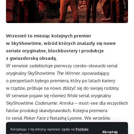
Wrzesień to miesiąc kolejnych premier
w SkyShowtime, wśród których znalazły się nowe
seriale oryginalne, blockbustery i produkcje
z gwiazdorską obsadą.
W serwisie zadebiutuje pierwszy czesko-słowacki serial
oryginalny SkyShowtime
The Winner
, opowiadający
o perypetiach byłego premiera, który po latach kariery
w rządzie, próbuje na nowo zbliżyć się do swojej rodziny.
W serwisie pojawi się również fiński serial oryginalny
SkyShowtime
Codename: Annika
– must-see dla wszystkich
fanów produkcji skandynawskich. Kolejna premiera
to serial
Poker Face
z Natashą Lyonne. We wrześniu
nie zabraknie również filmowych hitów, w tym
Dungeons &
Korzystając z tej witryny, wyrażasz zgodę na
Politykę
Akceptuję
Dragons: Honour Among Thieves
i nominowanego