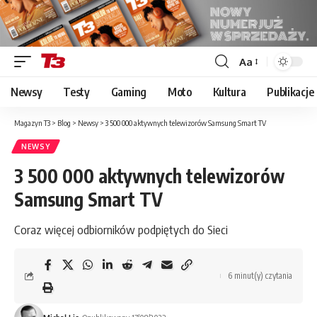
Aa
Font
Resizer
Newsy
Testy
Gaming
Moto
Kultura
Publikacje
Magazyn T3
>
Blog
>
Newsy
>
3 500 000 aktywnych telewizorów Samsung Smart TV
NEWSY
3 500 000 aktywnych telewizorów
Samsung Smart TV
Coraz więcej odbiorników podpiętych do Sieci
6 minut(y) czytania