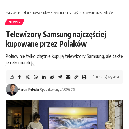
Magazyn T3
>
Blog
>
Newsy
>
Telewizory Samsung najczęściej kupowane przez Polaków
NEWSY
Telewizory Samsung najczęściej
kupowane przez Polaków
Polacy nie tylko chętnie kupują telewizory Samsung, ale także
je rekomendują.
3 minut(y) czytania
Marcin Kubicki
Opublikowany 24/09/2019