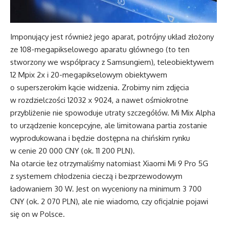
Imponujący jest również jego aparat, potrójny układ złożony
ze 108-megapikselowego aparatu głównego (to ten
stworzony we współpracy z Samsungiem), teleobiektywem
12 Mpix 2x i 20-megapikselowym obiektywem
o superszerokim kącie widzenia. Zrobimy nim zdjęcia
w rozdzielczości 12032 x 9024, a nawet ośmiokrotne
przybliżenie nie spowoduje utraty szczegółów. Mi Mix Alpha
to urządzenie koncepcyjne, ale limitowana partia zostanie
wyprodukowana i będzie dostępna na chińskim rynku
w cenie 20 000 CNY (ok. 11 200 PLN).
Na otarcie łez otrzymaliśmy natomiast Xiaomi Mi 9 Pro 5G
z systemem chłodzenia cieczą i bezprzewodowym
ładowaniem 30 W. Jest on wyceniony na minimum 3 700
CNY (ok. 2 070 PLN), ale nie wiadomo, czy oficjalnie pojawi
się on w Polsce.