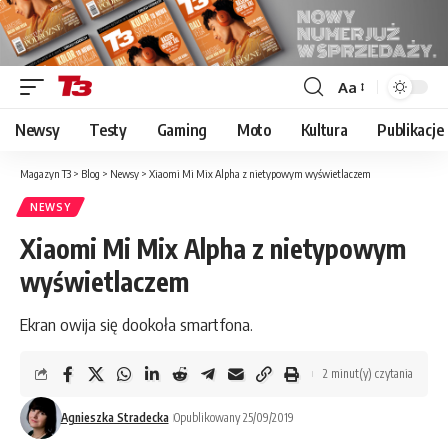
Aa
Font
Resizer
Newsy
Testy
Gaming
Moto
Kultura
Publikacje
Magazyn T3
>
Blog
>
Newsy
>
Xiaomi Mi Mix Alpha z nietypowym wyświetlaczem
NEWSY
Xiaomi Mi Mix Alpha z nietypowym
wyświetlaczem
Ekran owija się dookoła smartfona.
2 minut(y) czytania
Agnieszka Stradecka
Opublikowany 25/09/2019