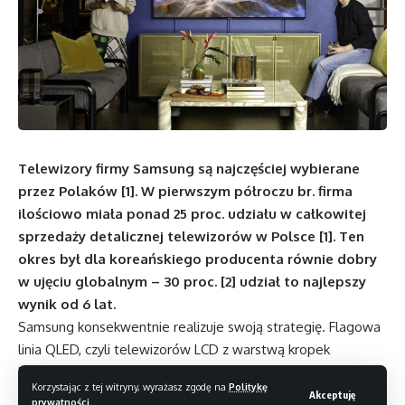
Telewizory firmy Samsung są najczęściej wybierane
przez Polaków [1]. W pierwszym półroczu br. firma
ilościowo miała ponad 25 proc. udziału w całkowitej
sprzedaży detalicznej telewizorów w Polsce [1]. Ten
okres był dla koreańskiego producenta równie dobry
w ujęciu globalnym – 30 proc. [2] udział to najlepszy
wynik od 6 lat.
Samsung konsekwentnie realizuje swoją strategię. Flagowa
linia QLED, czyli telewizorów LCD z warstwą kropek
kwantowych, w tym roku liczy aż pięć serii 4K – Q90, Q85,
Korzystając z tej witryny, wyrażasz zgodę na
Politykę
Q80, Q70 i Q60 – oraz QLED 8K Q950 z ekranami
Akceptuję
prywatności
.