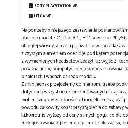
SONY PLAYSTATION VR
HTC VIVE
Na potrzeby niniejszego zestawienia postanowiliśm
obecnie modele: Oculus Rift, HTC Vive oraz PlaySta
ubiegłej wiosny, a trzeci pojawił się w sprzedaży w
z czystym sumieniem ocenić je pod kątem potencja
z wymienionych headsetów zdążył już wyjść z „tech
pokaźną liczbę kompatybilnego oprogramowania, dz
o zaletach i wadach danego modelu.
Zanim jednak przejdziemy do meritum, trzeba podkre
dotyczącą wszystkich zaprezentowanych tutaj urząd
wobec czego w zależności od modelu muszą być po
powodu całkowity koszt przystąpienia do zabawy w 
kilkukrotnie wyższy od ceny samych gogli, co dla 
funkcjonowania tej technologii, może okazać się 