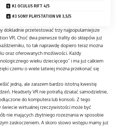
#2 OCULUS RIFT 4/5
#3 SONY PLAYSTATION VR 3,5/5
y dokładnie przetestować trzy najpopularniejsze
tion VR. Choć dwa pierwsze trafiły do sklepów już
 październiku, to tak naprawdę dopiero teraz można
łu oraz oferowanych możliwości. Każdy
nologicznego wieku dziecięcego” i ma już całkiem
ięki czemu o wiele łatwiej można przekonać się
ślić jedną, ale zarazem bardzo istotną kwestię
zeń. Headsety VR nie potrafią działać samodzielnie,
dłączone do komputera lub konsoli. Z tego
świecie wirtualnej rzeczywistości może być
osób nie mających zbytniego rozeznania w sposobie
dużym zaskoczeniem. A skoro słowo wstępu mamy już