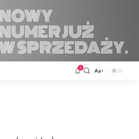
8
Aa
Font
Resizer