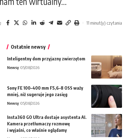
 nam ten wirtualny…
11 minut(y) czytania
ę
Ostatnie newsy
Inteligentny dom przyjazny zwierzętom
Newsy
05/08/2026
Sony FE 100–400 mm F5,6–8 OSS waży
mniej, niż sugeruje jego zasięg
Newsy
05/08/2026
Insta360 GO Ultra dostaje asystenta AI.
Kamera przetłumaczy rozmowę
i wyjaśni, co właśnie oglądamy