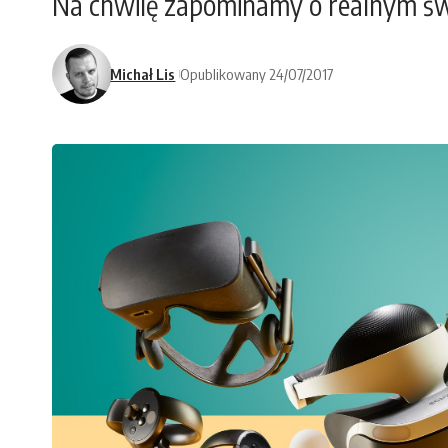
Na chwilę zapominamy o realnym św
Michał Lis
Opublikowany 24/07/2017