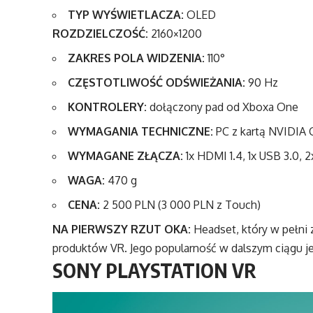
TYP WYŚWIETLACZA:
OLED
ROZDZIELCZOŚĆ:
2160×1200
ZAKRES POLA WIDZENIA:
110°
CZĘSTOTLIWOŚĆ
ODŚWIEŻANIA:
90 Hz
KONTROLERY:
dołączony pad od Xboxa One
WYMAGANIA TECHNICZNE:
PC z kartą NVIDIA
WYMAGANE ZŁĄCZA:
1x HDMI 1.4, 1x USB 3.0, 
WAGA:
470 g
CENA:
2 500 PLN (3 000 PLN z Touch)
NA PIERWSZY RZUT OKA:
Headset, który w pełni 
produktów VR. Jego popularność w dalszym ciągu j
SONY
PLAYSTATION VR