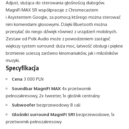
Adjust, służąca do sterowania głośnością dialogów.
MagniFi MAX SR współpracuje z Chromecastem
i Asystentem Google, za pomocą którego można sterować
nim komendami głosowymi. Dzięki Bluetooth można
przesyłać do niego dźwięk również z urządzeń mobilnych.
Zestaw od Polk Audio może z powodzeniem zastąpić
większy system surround: duża moc, łatwość obsługi i piękne
brzmienie ucieszą zarówno kinomaniaków, jak i miłośników
muzyki.
Specyfikacja
Cena
3 000 PLN
Soundbar MagniFi MAX
4x przetwornik
pełnozakresowy, 2x tweeter, 1x głośnik centralny
Subwoofer
bezprzewodowy 8 cali
Głośniki surround MagniFi SR1
bezprzewodowe, 1x
przetwornik pełnozakresowy