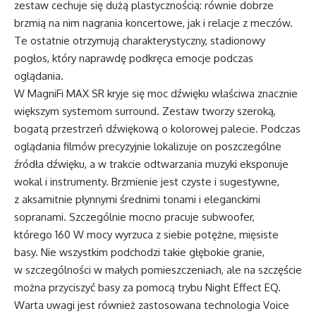
zestaw cechuje się dużą plastycznością: równie dobrze
brzmią na nim nagrania koncertowe, jak i relacje z meczów.
Te ostatnie otrzymują charakterystyczny, stadionowy
pogłos, który naprawdę podkręca emocje podczas
oglądania.
W MagniFi MAX SR kryje się moc dźwięku właściwa znacznie
większym systemom surround. Zestaw tworzy szeroką,
bogatą przestrzeń dźwiękową o kolorowej palecie. Podczas
oglądania filmów precyzyjnie lokalizuje on poszczególne
źródła dźwięku, a w trakcie odtwarzania muzyki eksponuje
wokal i instrumenty. Brzmienie jest czyste i sugestywne,
z aksamitnie płynnymi średnimi tonami i eleganckimi
sopranami. Szczególnie mocno pracuje subwoofer,
którego 160 W mocy wyrzuca z siebie potężne, mięsiste
basy. Nie wszystkim podchodzi takie głębokie granie,
w szczególności w małych pomieszczeniach, ale na szczęście
można przyciszyć basy za pomocą trybu Night Effect EQ.
Warta uwagi jest również zastosowana technologia Voice