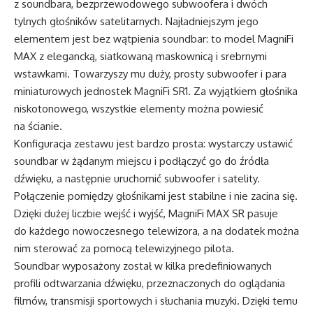
z soundbara, bezprzewodowego subwoofera i dwóch
tylnych głośników satelitarnych. Najładniejszym jego
elementem jest bez wątpienia soundbar: to model MagniFi
MAX z elegancką, siatkowaną maskownicą i srebrnymi
wstawkami. Towarzyszy mu duży, prosty subwoofer i para
miniaturowych jednostek MagniFi SR1. Za wyjątkiem głośnika
niskotonowego, wszystkie elementy można powiesić
na ścianie.
Konfiguracja zestawu jest bardzo prosta: wystarczy ustawić
soundbar w żądanym miejscu i podłączyć go do źródła
dźwięku, a następnie uruchomić subwoofer i satelity.
Połączenie pomiędzy głośnikami jest stabilne i nie zacina się.
Dzięki dużej liczbie wejść i wyjść, MagniFi MAX SR pasuje
do każdego nowoczesnego telewizora, a na dodatek można
nim sterować za pomocą telewizyjnego pilota.
Soundbar wyposażony został w kilka predefiniowanych
profili odtwarzania dźwięku, przeznaczonych do oglądania
filmów, transmisji sportowych i słuchania muzyki. Dzięki temu