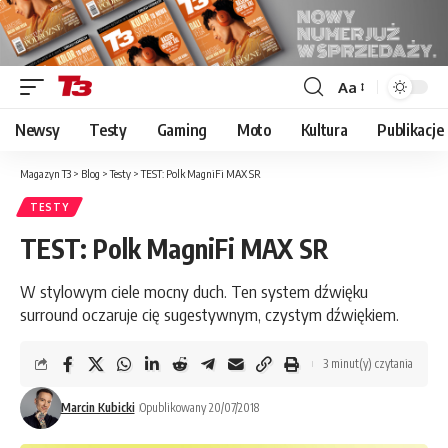
Aa
Font
Resizer
Newsy
Testy
Gaming
Moto
Kultura
Publikacje
Magazyn T3
>
Blog
>
Testy
>
TEST: Polk MagniFi MAX SR
TESTY
TEST: Polk MagniFi MAX SR
W stylowym ciele mocny duch. Ten system dźwięku
surround oczaruje cię sugestywnym, czystym dźwiękiem.
3 minut(y) czytania
Marcin Kubicki
Opublikowany 20/07/2018