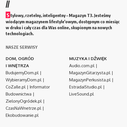
//
S
tylowy, rzetelny, inteligentny – Magazyn T3. Jesteśmy
wiodącym magazynem lifestyle’owym, dostępnym co miesiąc
w druku i cały czas dla Was online, skupionym na nowych
technologiach.
NASZE SERWISY
DOM, OGRÓD
MUZYKA I DŹWIĘK
I WNĘTRZA
Audio.com.pl
|
BudujemyDom.pl
|
MagazynGitarzysta.pl
|
WybieramyDom.pl
|
MagazynPerkusista.pl
|
CoZaIle.pl
|
Informator
EstradaiStudio.pl
|
Budownictwa
|
LiveSound.pl
ZielonyOgródek.pl
|
CzasNaWnetrze.pl
|
Ekobudowanie.pl