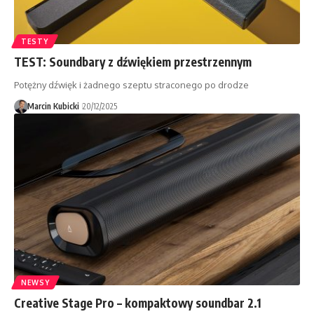
TESTY
TEST: Soundbary z dźwiękiem przestrzennym
Potężny dźwięk i żadnego szeptu straconego po drodze
Marcin Kubicki
20/12/2025
NEWSY
Creative Stage Pro – kompaktowy soundbar 2.1