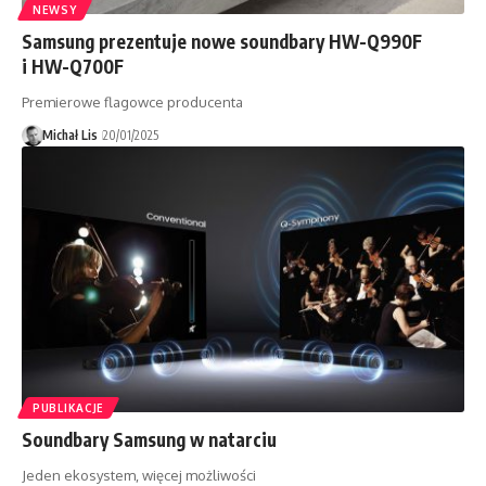
NEWSY
Samsung prezentuje nowe soundbary HW-Q990F
i HW-Q700F
Premierowe flagowce producenta
Michał Lis
20/01/2025
PUBLIKACJE
Soundbary Samsung w natarciu
Jeden ekosystem, więcej możliwości