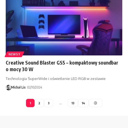
NEWSY
Creative Sound Blaster GS5 – kompaktowy soundbar
o mocy 30 W
Technologia SuperWide i oświetlenie LED RGB w zestawie
Michał Lis
02/10/2024
1
2
3
…
13
14