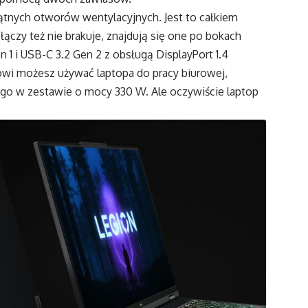
kątnych otworów wentylacyjnych. Jest to całkiem
ączy też nie brakuje, znajdują się one po bokach
n 1 i USB-C 3.2 Gen 2 z obsługą DisplayPort 1.4
owi możesz używać laptopa do pracy biurowej,
go w zestawie o mocy 330 W. Ale oczywiście laptop