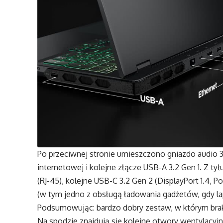
Po przeciwnej stronie umieszczono gniazdo audio 
internetowej i kolejne złącze USB-A 3.2 Gen 1. Z t
(RJ-45), kolejne USB-C 3.2 Gen 2 (DisplayPort 1.4, P
(w tym jedno z obsługą ładowania gadżetów, gdy lap
Podsumowując: bardzo dobry zestaw, w którym braku
Na spodzie znajdują się kolejne otwory wentylacyj