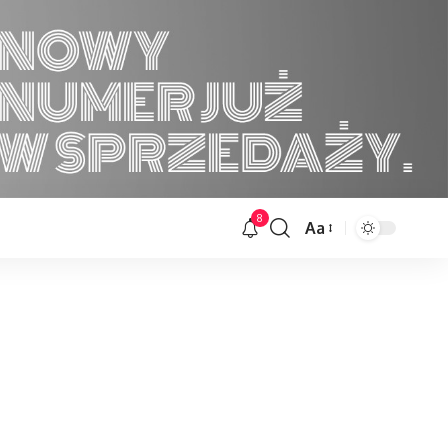
8
Aa
Font
Resizer