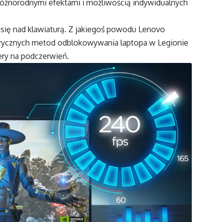
różnorodnymi efektami i możliwością indywidualnych
 się nad klawiaturą. Z jakiegoś powodu Lenovo
rycznych metod odblokowywania laptopa w Legionie
mery na podczerwień.