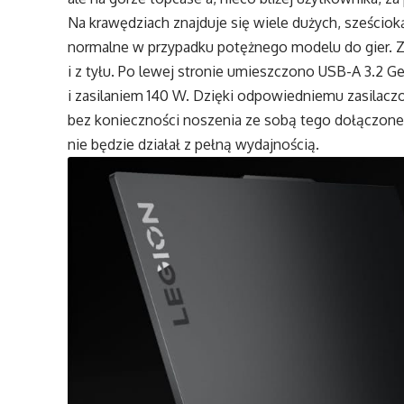
Na krawędziach znajduje się wiele dużych, sześcio
normalne w przypadku potężnego modelu do gier. Zł
i z tyłu. Po lewej stronie umieszczono USB-A 3.2 Ge
i zasilaniem 140 W. Dzięki odpowiedniemu zasilacz
bez konieczności noszenia ze sobą tego dołączone
nie będzie działał z pełną wydajnością.