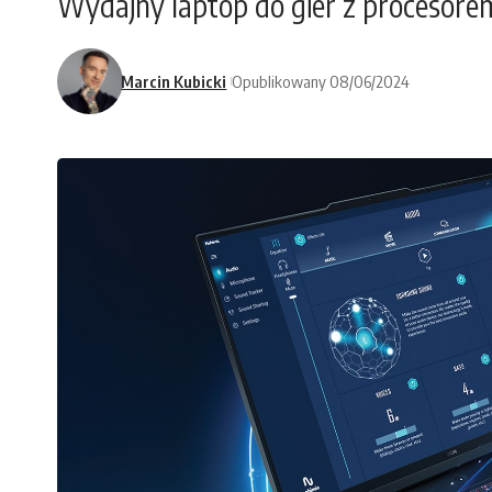
Wydajny laptop do gier z procesorem
Marcin Kubicki
Opublikowany 08/06/2024