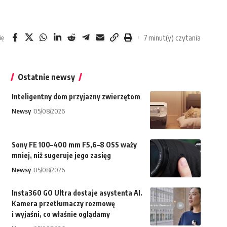
7 minut(y) czytania
ię
Ostatnie newsy
Inteligentny dom przyjazny zwierzętom
Newsy
05/08/2026
Sony FE 100–400 mm F5,6–8 OSS waży
mniej, niż sugeruje jego zasięg
Newsy
05/08/2026
Insta360 GO Ultra dostaje asystenta AI.
Kamera przetłumaczy rozmowę
i wyjaśni, co właśnie oglądamy