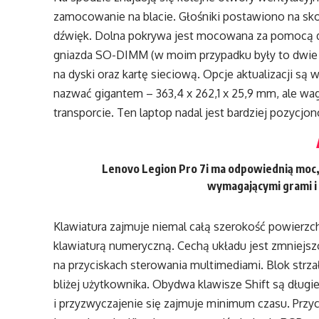
zamocowanie na blacie. Głośniki postawiono na sk
dźwięk. Dolna pokrywa jest mocowana za pomocą dz
gniazda SO-DIMM (w moim przypadku były to dwie
na dyski oraz kartę sieciową. Opcje aktualizacji są
nazwać gigantem – 363,4 x 262,1 x 25,9 mm, ale wa
transporcie. Ten laptop nadal jest bardziej pozycj
Lenovo Legion Pro 7i ma odpowiednią moc, 
wymagającymi grami i 
Klawiatura zajmuje niemal całą szerokość powierzc
klawiaturą numeryczną. Cechą układu jest zmniejsz
na przyciskach sterowania multimediami. Blok strza
bliżej użytkownika. Obydwa klawisze Shift są dług
i przyzwyczajenie się zajmuje minimum czasu. Przyc