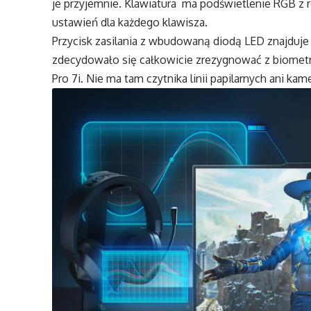
je przyjemnie. Klawiatura ma podświetlenie RGB z 
ustawień dla każdego klawisza.
Przycisk zasilania z wbudowaną diodą LED znajduje
zdecydowało się całkowicie zrezygnować z biomet
Pro 7i. Nie ma tam czytnika linii papilarnych ani ka