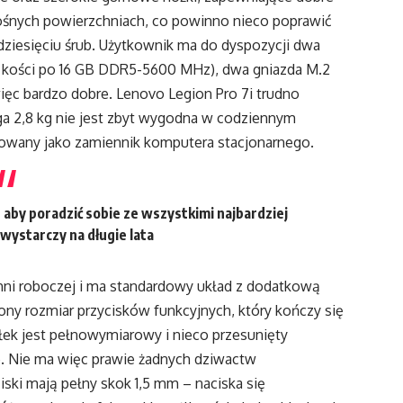
ośnych powierzchniach, co powinno nieco poprawić
iesięciu śrub. Użytkownik ma do dyspozycji dwa
 kości po 16 GB DDR5-5600 MHz), dwa gniazda M.2
 więc bardzo dobre. Lenovo Legion Pro 7i trudno
ga 2,8 kg nie jest zbyt wygodna w codziennym
onowany jako zamiennik komputera stacjonarnego.
aby poradzić sobie ze wszystkimi najbardziej
wystarczy na długie lata
hni roboczej i ma standardowy układ z dodatkową
ony rozmiar przycisków funkcyjnych, który kończy się
łek jest pełnowymiarowy i nieco przesunięty
ie. Nie ma więc prawie żadnych dziwactw
iski mają pełny skok 1,5 mm – naciska się