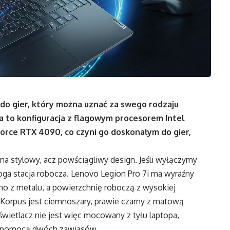
do gier, który można uznać za swego rodzaju
 to konfiguracja z flagowym procesorem Intel
eForce RTX 4090, co czyni go doskonałym do gier,
 stylowy, acz powściągliwy design. Jeśli wyłączymy
oga stacja robocza. Lenovo Legion Pro 7i ma wyraźny
no z metalu, a powierzchnię roboczą z wysokiej
 Korpus jest ciemnoszary, prawie czarny z matową
świetlacz nie jest więc mocowany z tyłu laptopa,
 za pomocą dwóch zawiasów.