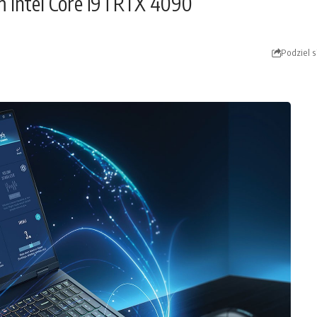
 Intel Core i9 i RTX 4090
Podziel s