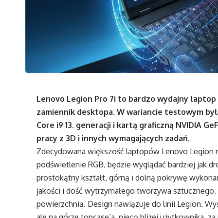
Lenovo Legion Pro 7i to bardzo wydajny laptop 
zamiennik desktopa. W wariancie testowym była
Core i9 13. generacji i kartą graficzną NVIDIA G
pracy z 3D i innych wymagających zadań.
Zdecydowana większość laptopów Lenovo Legion ma
podświetlenie RGB, będzie wyglądać bardziej jak dr
prostokątny kształt, górną i dolną pokrywę wykona
jakości i dość wytrzymałego tworzywa sztucznego.
powierzchnią. Design nawiązuje do linii Legion. Wy
ale na górze topcase’a, nieco bliżej użytkownika,