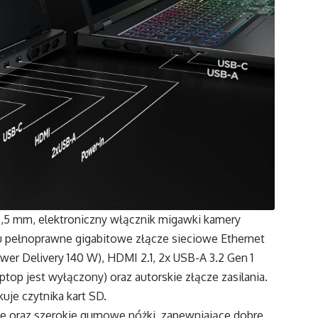
3,5 mm, elektroniczny włącznik migawki kamery
yłu pełnoprawne gigabitowe złącze sieciowe Ethernet
ower Delivery 140 W), HDMI 2.1, 2x USB-A 3.2 Gen 1
top jest wyłączony) oraz autorskie złącze zasilania.
je czytnika kart SD.
ne oraz szerokie gumowe nóżki, zapewniające dobre