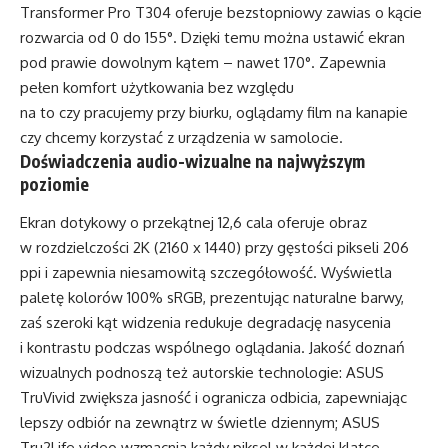
Transformer Pro T304 oferuje bezstopniowy zawias o kącie
rozwarcia od 0 do 155°. Dzięki temu można ustawić ekran
pod prawie dowolnym kątem – nawet 170°. Zapewnia
pełen komfort użytkowania bez względu
na to czy pracujemy przy biurku, oglądamy film na kanapie
czy chcemy korzystać z urządzenia w samolocie.
Doświadczenia audio-wizualne na najwyższym
poziomie
Ekran dotykowy o przekątnej 12,6 cala oferuje obraz
w rozdzielczości 2K (2160 x 1440) przy gęstości pikseli 206
ppi i zapewnia niesamowitą szczegółowość. Wyświetla
paletę kolorów 100% sRGB, prezentując naturalne barwy,
zaś szeroki kąt widzenia redukuje degradację nasycenia
i kontrastu podczas wspólnego oglądania. Jakość doznań
wizualnych podnoszą też autorskie technologie: ASUS
TruVivid zwiększa jasność i ogranicza odbicia, zapewniając
lepszy odbiór na zewnątrz w świetle dziennym; ASUS
Tru2Life video wzmacnia każdy piksel w każdej klatce