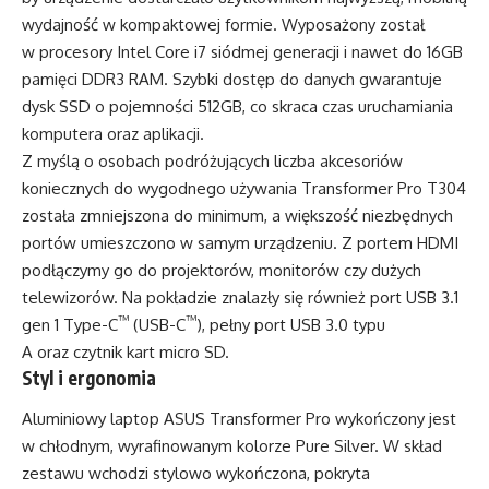
wydajność w kompaktowej formie. Wyposażony został
w procesory Intel Core i7 siódmej generacji i nawet do 16GB
pamięci DDR3 RAM. Szybki dostęp do danych gwarantuje
dysk SSD o pojemności 512GB, co skraca czas uruchamiania
komputera oraz aplikacji.
Z myślą o osobach podróżujących liczba akcesoriów
koniecznych do wygodnego używania Transformer Pro T304
została zmniejszona do minimum, a większość niezbędnych
portów umieszczono w samym urządzeniu. Z portem HDMI
podłączymy go do projektorów, monitorów czy dużych
telewizorów. Na pokładzie znalazły się również port USB 3.1
™
™
gen 1 Type-C
(USB-C
), pełny port USB 3.0 typu
A oraz czytnik kart micro SD.
Styl i ergonomia
Aluminiowy laptop ASUS Transformer Pro wykończony jest
w chłodnym, wyrafinowanym kolorze Pure Silver. W skład
zestawu wchodzi stylowo wykończona, pokryta