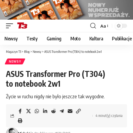
Aa
Font
Resizer
Newsy
Testy
Gaming
Moto
Kultura
Publikacje
Magazyn T3
>
Blog
>
Newsy
>
ASUS Transformer Pro (T304) to notebook 2w1
NEWSY
ASUS Transformer Pro (T304)
to notebook 2w1
Życie w ruchu nigdy nie było jeszcze tak wygodne.
4 minut(y) czytania