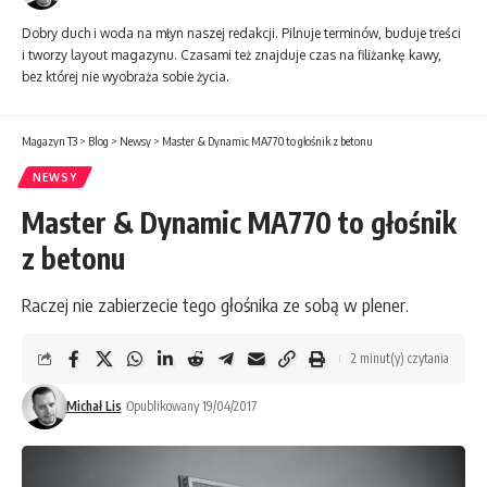
Dobry duch i woda na młyn naszej redakcji. Pilnuje terminów, buduje treści
i tworzy layout magazynu. Czasami też znajduje czas na filiżankę kawy,
bez której nie wyobraża sobie życia.
Magazyn T3
>
Blog
>
Newsy
>
Master & Dynamic MA770 to głośnik z betonu
NEWSY
Master & Dynamic MA770 to głośnik
z betonu
Raczej nie zabierzecie tego głośnika ze sobą w plener.
2 minut(y) czytania
Michał Lis
Opublikowany 19/04/2017