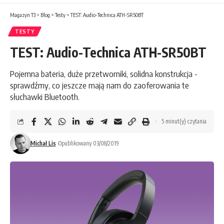
Magazyn T3
>
Blog
>
Testy
>
TEST: Audio-Technica ATH-SR50BT
TESTY
TEST: Audio-Technica ATH-SR50BT
Pojemna bateria, duże przetworniki, solidna konstrukcja -
sprawdźmy, co jeszcze mają nam do zaoferowania te
słuchawki Bluetooth.
5 minut(y) czytania
Michał Lis
Opublikowany 03/08/2019