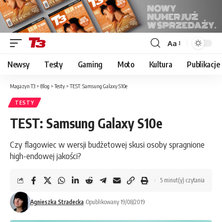
Aa
Font
Resizer
Newsy
Testy
Gaming
Moto
Kultura
Publikacje
Magazyn T3
>
Blog
>
Testy
>
TEST: Samsung Galaxy S10e
TESTY
TEST: Samsung Galaxy S10e
Czy flagowiec w wersji budżetowej skusi osoby spragnione
high-endowej jakości?
5 minut(y) czytania
Agnieszka Stradecka
Opublikowany 19/08/2019