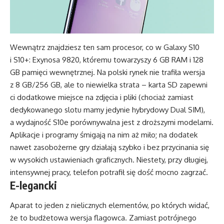
Wewnątrz znajdziesz ten sam procesor, co w Galaxy S10
i S10+: Exynosa 9820, któremu towarzyszy 6 GB RAM i 128
GB pamięci wewnętrznej. Na polski rynek nie trafiła wersja
z 8 GB/256 GB, ale to niewielka strata – karta SD zapewni
ci dodatkowe miejsce na zdjęcia i pliki (chociaż zamiast
dedykowanego slotu mamy jedynie hybrydowy Dual SIM),
a wydajność S10e porównywalna jest z droższymi modelami.
Aplikacje i programy śmigają na nim aż miło; na dodatek
nawet zasobożerne gry działają szybko i bez przycinania się
w wysokich ustawieniach graficznych. Niestety, przy długiej,
intensywnej pracy, telefon potrafił się dość mocno zagrzać.
E-legancki
Aparat to jeden z nielicznych elementów, po których widać,
że to budżetowa wersja flagowca. Zamiast potrójnego