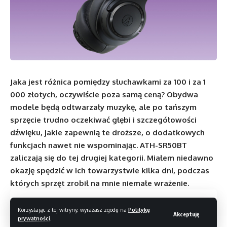
Jaka jest różnica pomiędzy słuchawkami za 100 i za 1
000 złotych, oczywiście poza samą ceną? Obydwa
modele będą odtwarzały muzykę, ale po tańszym
sprzęcie trudno oczekiwać głębi i szczegółowości
dźwięku, jakie zapewnią te droższe, o dodatkowych
funkcjach nawet nie wspominając. ATH-SR50BT
zaliczają się do tej drugiej kategorii. Miałem niedawno
okazję spędzić w ich towarzystwie kilka dni, podczas
których sprzęt zrobił na mnie niemałe wrażenie.
Spis treści
Korzystając z tej witryny, wyrażasz zgodę na
Politykę
Akceptuję
prywatności
.