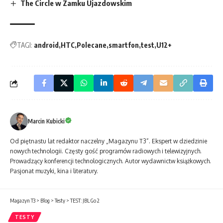
The Circle w Zamku Ujazdowskim
TAGI:
android
HTC
Polecane
smartfon
test
U12+
Marcin Kubicki
Od piętnastu lat redaktor naczelny „Magazynu T3”. Ekspert w dziedzinie
nowych technologii. Częsty gość programów radiowych i telewizyjnych.
Prowadzący konferencji technologicznych. Autor wydawnictw książkowych.
Pasjonat muzyki, kina i literatury.
Magazyn T3
>
Blog
>
Testy
>
TEST: JBL Go 2
TESTY