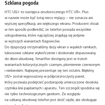
Szklana pogoda
HTC U12+ to następca zeszłorocznego HTC U11+. Plus
w nazwie może być tutaj nieco mylący – nie oznacza ani
wyższej specyfikacji, ani większego ekranu. Producent chciał
w ten sposób podkreślić, że telefon posiada wszystkie
udogodnienia, które najczęściej znajdują się jedynie
w wyższych wariantach flagowców.
Do dyspozycji otrzymaliśmy duży ekran o wąskich ramkach,
luksusowe szklane wykończenie i doskonale dopasowaną
do dłoni obudowę. Smartfon dostępny jest w trzech
wariantach kolorystycznych: czarnym, płomiennie czerwonym
i niebieskim. Najlepiej prezentuje się ten ostatni. Błękitny
U12+ został wyposażony w półprzezroczysty panel,
który pozwala podejrzeć podzespoły umieszczone dookoła
czytnika linii papilarnych i aparatu. Ten szczegół spodoba się
nie tylko technologicznym geekom. Ze względu
na szklaną obudowę telefon jest dość ciężki, ale obsługuje