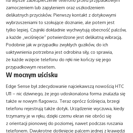
na lepsze zabezpieczenie telefonu przed przypadkowym
zamoczeniem lub zapyleniem oraz uszkodzeniem
delikatnych przycisków. Pierwszy kontakt z dotykowymi
wybrzuszeniami to szokujące doznanie, ale potem jest
tylko lepiej. Czujniki dokładnie wychwytują obecność palców,
a każde „wciśnięcie” potwierdzone jest delikatną wibracją.
Podobnie jak w przypadku zwykłych guzików, do ich
uaktywnienia potrzebna jest odrobina siły, co sprawia,
że każde wzięcie telefonu do ręki nie kończy się jego
przypadkowym resetem.
W mocnym uścisku
Edge Sense był zdecydowanie najciekawszą nowością HTC
U11 – nic dziwnego, że jego udoskonalona forma znalazła się
także w nowym flagowcu. Teraz oprócz ściśnięcia, brzegi
telefonu rejestrują także dotyk. Urządzenie wyczuwa, kiedy
trzymamy je w ręku, dzięki czemu ekran nie obróci się
z orientacji pionowej do poziomej, nawet podczas ruszania
telefonem. Dwukrotne dotknięcie palcem jednej z krawędzi