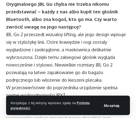
O
ryginalnego JBL Go chyba nie trzeba nikomu
przedstawiać – każdy z nas albo kupił ten głośnik
Bluetooth, albo zna kogoś, kto go ma. Czy warto
zwrócić uwagę na jego następcę?
JBL Go 2 przeszedł wizualny lifting, ale jego design wpisuje
się w stylistykę linii. Ostre krawędzie i rogi zostały
wygładzone i zaokrąglone, a maskownica delikatnie
wybrzuszona. Dzięki temu zabiegowi głośnik wygląda
nowocześnie i stylowo. Niewielkie rozmiary JBL Go 2
pozwalają na łatwe zapakowanie go do bagażu
podręcznego lub włożenie do kieszeni plecaka.
W przeciwieństwie do poprzednika urządzenie spełnia
normę wodoodporności IPX7.
Najbardziej ekscytująca nowość to zastosowanie w głośniku
Korzystając z tej witryny, wyrażasz zgodę na
Politykę
Akceptuję
prywatności
.
membrany pasywnej. Dzięki niej dźwięk z 40-milimetrowego
przetwornika zyskuje mocno basowy charakter, jest
wyrazisty i szczegółowy, chociaż niezbyt głośny. JBL Go 2
brzmi zdecydowanie lepiej od poprzednika, a nawet może