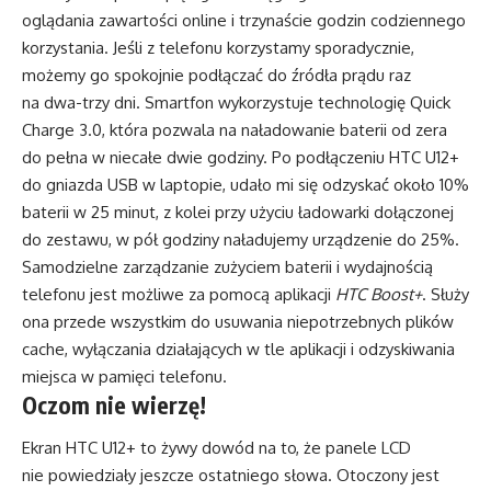
oglądania zawartości online i trzynaście godzin codziennego
korzystania. Jeśli z telefonu korzystamy sporadycznie,
możemy go spokojnie podłączać do źródła prądu raz
na dwa-trzy dni. Smartfon wykorzystuje technologię Quick
Charge 3.0, która pozwala na naładowanie baterii od zera
do pełna w niecałe dwie godziny. Po podłączeniu HTC U12+
do gniazda USB w laptopie, udało mi się odzyskać około 10%
baterii w 25 minut, z kolei przy użyciu ładowarki dołączonej
do zestawu, w pół godziny naładujemy urządzenie do 25%.
Samodzielne zarządzanie zużyciem baterii i wydajnością
telefonu jest możliwe za pomocą aplikacji
HTC Boost+
. Służy
ona przede wszystkim do usuwania niepotrzebnych plików
cache, wyłączania działających w tle aplikacji i odzyskiwania
miejsca w pamięci telefonu.
Oczom nie wierzę!
Ekran HTC U12+ to żywy dowód na to, że panele LCD
nie powiedziały jeszcze ostatniego słowa. Otoczony jest