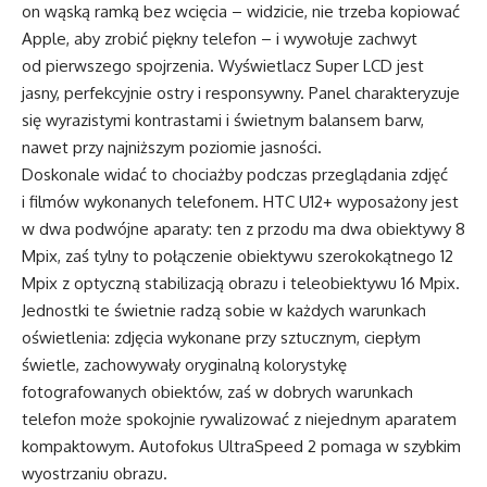
on wąską ramką bez wcięcia – widzicie, nie trzeba kopiować
Apple, aby zrobić piękny telefon – i wywołuje zachwyt
od pierwszego spojrzenia. Wyświetlacz Super LCD jest
jasny, perfekcyjnie ostry i responsywny. Panel charakteryzuje
się wyrazistymi kontrastami i świetnym balansem barw,
nawet przy najniższym poziomie jasności.
Doskonale widać to chociażby podczas przeglądania zdjęć
i filmów wykonanych telefonem. HTC U12+ wyposażony jest
w dwa podwójne aparaty: ten z przodu ma dwa obiektywy 8
Mpix, zaś tylny to połączenie obiektywu szerokokątnego 12
Mpix z optyczną stabilizacją obrazu i teleobiektywu 16 Mpix.
Jednostki te świetnie radzą sobie w każdych warunkach
oświetlenia: zdjęcia wykonane przy sztucznym, ciepłym
świetle, zachowywały oryginalną kolorystykę
fotografowanych obiektów, zaś w dobrych warunkach
telefon może spokojnie rywalizować z niejednym aparatem
kompaktowym. Autofokus UltraSpeed 2 pomaga w szybkim
wyostrzaniu obrazu.