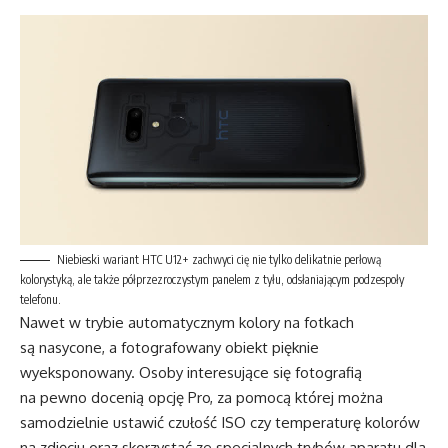
Niebieski wariant HTC U12+ zachwyci cię nie tylko delikatnie perłową
kolorystyką, ale także półprzezroczystym panelem z tyłu, odsłaniającym podzespoły
telefonu.
Nawet w trybie automatycznym kolory na fotkach
są nasycone, a fotografowany obiekt pięknie
wyeksponowany. Osoby interesujące się fotografią
na pewno docenią opcję Pro, za pomocą której można
samodzielnie ustawić czułość ISO czy temperaturę kolorów
na zdjęciu oraz skorzystać ze specjalnych trybów aparatu dla