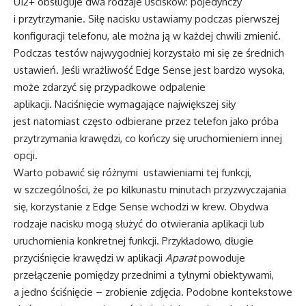
U12+ obsługuje dwa rodzaje uścisków: pojedynczy
i przytrzymanie. Siłę nacisku ustawiamy podczas pierwszej
konfiguracji telefonu, ale można ją w każdej chwili zmienić.
Podczas testów najwygodniej korzystało mi się ze średnich
ustawień. Jeśli wrażliwość Edge Sense jest bardzo wysoka,
może zdarzyć się przypadkowe odpalenie
aplikacji. Naciśnięcie wymagające największej siły
jest natomiast często odbierane przez telefon jako próba
przytrzymania krawędzi, co kończy się uruchomieniem innej
opcji.
Warto pobawić się różnymi ustawieniami tej funkcji,
w szczególności, że po kilkunastu minutach przyzwyczajania
się, korzystanie z Edge Sense wchodzi w krew. Obydwa
rodzaje nacisku mogą służyć do otwierania aplikacji lub
uruchomienia konkretnej funkcji. Przykładowo, długie
przyciśnięcie krawędzi w aplikacji
Aparat
powoduje
przełączenie pomiędzy przednimi a tylnymi obiektywami,
a jedno ściśnięcie – zrobienie zdjęcia. Podobne kontekstowe