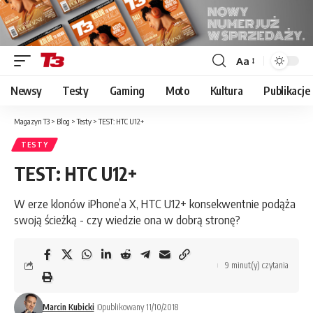
Aa
Font
Resizer
Newsy
Testy
Gaming
Moto
Kultura
Publikacje
Magazyn T3
>
Blog
>
Testy
>
TEST: HTC U12+
TESTY
TEST: HTC U12+
W erze klonów iPhone’a X, HTC U12+ konsekwentnie podąża
swoją ścieżką - czy wiedzie ona w dobrą stronę?
9 minut(y) czytania
Marcin Kubicki
Opublikowany 11/10/2018