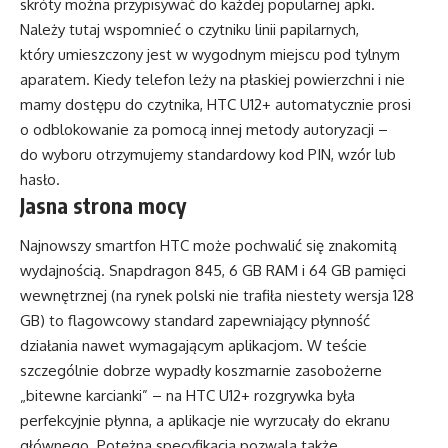
skróty można przypisywać do każdej popularnej apki.
Należy tutaj wspomnieć o czytniku linii papilarnych,
który umieszczony jest w wygodnym miejscu pod tylnym
aparatem. Kiedy telefon leży na płaskiej powierzchni i nie
mamy dostępu do czytnika, HTC U12+ automatycznie prosi
o odblokowanie za pomocą innej metody autoryzacji –
do wyboru otrzymujemy standardowy kod PIN, wzór lub
hasło.
Jasna strona mocy
Najnowszy smartfon HTC może pochwalić się znakomitą
wydajnością. Snapdragon 845, 6 GB RAM i 64 GB pamięci
wewnętrznej (na rynek polski nie trafiła niestety wersja 128
GB) to flagowcowy standard zapewniający płynność
działania nawet wymagającym aplikacjom. W teście
szczególnie dobrze wypadły koszmarnie zasobożerne
„bitewne karcianki” – na HTC U12+ rozgrywka była
perfekcyjnie płynna, a aplikacje nie wyrzucały do ekranu
głównego. Potężna specyfikacja pozwala także