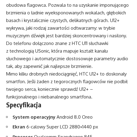
obudowa flagowca. Pozwala to na uzyskanie imponującego
brzmienia o ładnie wyeksponowanych wokalach, głębokich
basach i krystalicznie czystych, delikatnych górach. U12+
wykrywa, jaki rodzaj zawartości odtwarzamy: w trybie
muzycznym dźwięk jest bardziej skoncentrowany i nasilony.
Do telefonu dołączono znane z HTC U11 słuchawki
z technologią USonic, która mapuje kształt kanału
słuchowego i automatycznie dostosowuje parametry audio
tak, aby zapewnić jak najlepsze brzmienie.
Mimo kilku drobnych niedociągnięć, HTC U12+ to doskonały
smartfon. Jeśli żaden z tegorocznych flagowców nie podbił
twojego serca, koniecznie sprawdź U12+ –
funkcjonalnego i niebanalnego smartfona.
Specyfikacja
System operacyjny
Android 8.0 Oreo
Ekran
6-calowy Super LCD 2880×1440 px
Procesor
Qualcomm Snapdragon 845