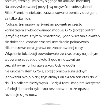
przekrój treningu musimy sięgnąć do aplikacji mobilnej.
Na uprzywilejowanej pozycji są oczywiście subskrybenci
Fitbit Premium; niektóre zaawansowane pomiary dostępne
są tylko dla nich.
Podczas treningów na świeżym powietrzu często
korzystałem z wbudowanego modułu GPS (sprzęt potrafi
łączyć się także z tym w smartfonie). Jego wskazania okazały
się dokładne, chociaż czasami urządzenie pokazywało
kilkumetrowe odstępstwa od zaplanowanej trasy.
Włączenie lokalizacji powodowało, że czas pracy na jednym
ładowaniu spadał do około 3 godzin, oczywiście
bez aktywnej funkcji always-on. Gdy w ogóle
nie uruchamiałem GPS-a, sprzęt pracował na jednym
ładowaniu około 6 dni; tryb always on skraca ten czas do 2
dni. To całkiem niezły wynik – dzięki temu mogłem korzystać
z funkcji śledzenia cyklu snu bez obaw o to, że opaska
rozładuje się w nocy.