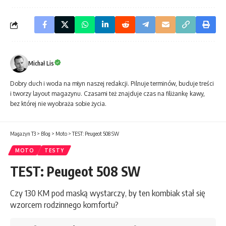
Michał Lis
Dobry duch i woda na młyn naszej redakcji. Pilnuje terminów, buduje treści
i tworzy layout magazynu. Czasami też znajduje czas na filiżankę kawy,
bez której nie wyobraża sobie życia.
Magazyn T3
>
Blog
>
Moto
>
TEST: Peugeot 508 SW
MOTO
TESTY
TEST: Peugeot 508 SW
Czy 130 KM pod maską wystarczy, by ten kombiak stał się
wzorcem rodzinnego komfortu?