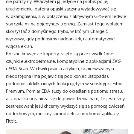
nie patrzymy. Włączyłem ją jedynie na próbę: po jej
uruchomieniu, bateria opaski zaczyna wyładowywać się
w okamgnieniu, a w połączeniu z aktywnym GPS-em ledwie
starczyła mi na pojedynczy trening. Zamiast tego wolałem
skorzystać z domyślnego trybu, w którym Charge 5
wyczuwa, gdy podnosimy nadgarstek, i automatycznie
włącza ekran.
Boczne krawędzie koperty zajęte są przez wydłużone
czujniki elektrodermalne, kompatybilne z aplikacjami
EKG
i
EDA Scan
. W chwili pisania artykułu, ta pierwsza była
niedostępna (ma pojawić się pod koniec listopada),
podobnie jak kilka innych funkcji ujętych w subskrypcji Fitbit
Premium. Pomiar EDA służy do określenia poziomu stresu,
acz opaska ogranicza się do powiedzenia nam, że jesteśmy
zestresowani; jeśli chcemy wyciszyć się za pomocą ćwiczeń
oddechowych, musimy samodzielnie uruchomić aplikację
Fitbit.