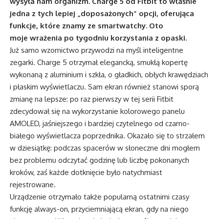
wysyła nam organizm. Charge 5 od Fitbit to właśnie
jedna z tych lepiej „doposażonych” opcji, oferująca
funkcje, które znamy ze smartwatchy. Oto
moje wrażenia po tygodniu korzystania z opaski.
Już samo wzornictwo przywodzi na myśl inteligentne
zegarki. Charge 5 otrzymał elegancką, smukłą kopertę
wykonaną z aluminium i szkła, o gładkich, obłych krawędziach
i płaskim wyświetlaczu. Sam ekran również stanowi sporą
zmianę na lepsze: po raz pierwszy w tej serii Fitbit
zdecydował się na wykorzystanie kolorowego panelu
AMOLED, jaśniejszego i bardziej czytelnego od czarno-
białego wyświetlacza poprzednika. Okazało się to strzałem
w dziesiątkę: podczas spacerów w słoneczne dni mogłem
bez problemu odczytać godzinę lub liczbę pokonanych
kroków, zaś każde dotknięcie było natychmiast
rejestrowane.
Urządzenie otrzymało także popularną ostatnimi czasy
funkcję always-on, przyciemniającą ekran, gdy na niego