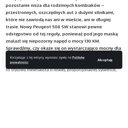
pozostanie nisza dla rodzinnych kombiaków –
przestronnych, oszczędnych aut z dużymi silnikami,
które nie zawiodą nas ani w mieście, ani w długiej
trasie. Nowy Peugeot 508 SW stanowi pewne
odstępstwo od tej reguły, ponieważ pod jego maską
znalazł się niepozorny napęd o mocy 130 KM.
Sprawdźmy, czy okaże się on wystarczająco mocny dla
tego eleganckiego samochodu.
Korzystając z tej witryny, wyrażasz zgodę na
Politykę
Akceptuję
Na początku spójrzmy jednak na auto z zewnątrz. 508 SW
prywatności
.
to stylowy minimalista o niskiej, proporcjonalnej sylwetce,
przykuwający wzrok umiejętnie zaprojektowanymi detalami.
Światła do jazdy dziennej mają kształt pionowych, wąskich
kłów, łączących dwie części grilla, ponad którym widoczny
jest emblemat z oznaczeniem modelu. Podobnie dumnie
wygląda tył, gdzie uwagę zwracają ukośne reflektory,
wkomponowane w klapę bagażnika.
Czytaj dalej
Wnętrze Peugeota 508 SW bardzo mi zaimponowało.
Przedsmak tego, co czeka nas w środku, widać już