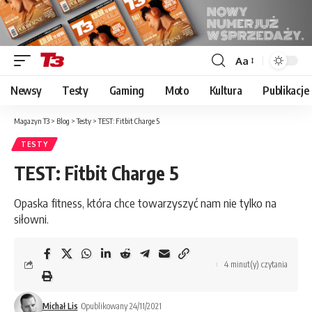
Aa
Font
Resizer
Newsy
Testy
Gaming
Moto
Kultura
Publikacje
Magazyn T3
>
Blog
>
Testy
>
TEST: Fitbit Charge 5
TESTY
TEST: Fitbit Charge 5
Opaska fitness, która chce towarzyszyć nam nie tylko na
siłowni.
4 minut(y) czytania
Michał Lis
Opublikowany 24/11/2021