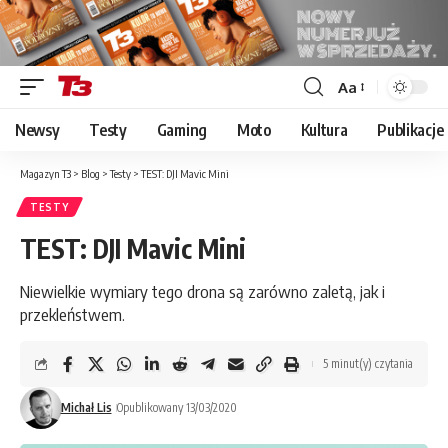
Aa
Font
Resizer
Newsy
Testy
Gaming
Moto
Kultura
Publikacje
Magazyn T3
>
Blog
>
Testy
>
TEST: DJI Mavic Mini
TESTY
TEST: DJI Mavic Mini
Niewielkie wymiary tego drona są zarówno zaletą, jak i
przekleństwem.
5 minut(y) czytania
Michał Lis
Opublikowany 13/03/2020