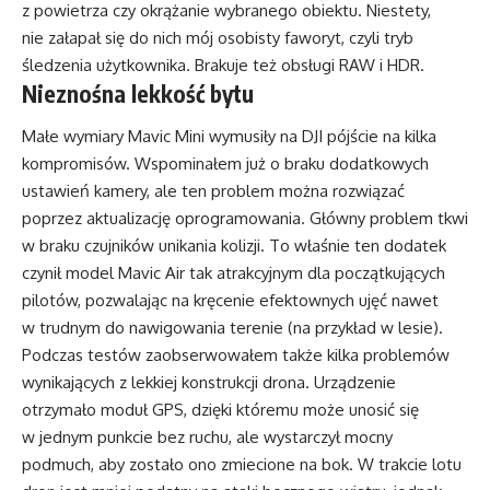
z powietrza czy okrążanie wybranego obiektu. Niestety,
nie załapał się do nich mój osobisty faworyt, czyli tryb
śledzenia użytkownika. Brakuje też obsługi RAW i HDR.
Nieznośna lekkość bytu
Małe wymiary Mavic Mini wymusiły na DJI pójście na kilka
kompromisów. Wspominałem już o braku dodatkowych
ustawień kamery, ale ten problem można rozwiązać
poprzez aktualizację oprogramowania. Główny problem tkwi
w braku czujników unikania kolizji. To właśnie ten dodatek
czynił model Mavic Air tak atrakcyjnym dla początkujących
pilotów, pozwalając na kręcenie efektownych ujęć nawet
w trudnym do nawigowania terenie (na przykład w lesie).
Podczas testów zaobserwowałem także kilka problemów
wynikających z lekkiej konstrukcji drona. Urządzenie
otrzymało moduł GPS, dzięki któremu może unosić się
w jednym punkcie bez ruchu, ale wystarczył mocny
podmuch, aby zostało ono zmiecione na bok. W trakcie lotu