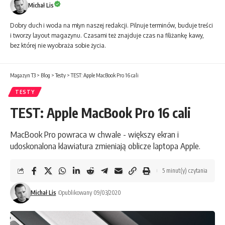
Michał Lis
Dobry duch i woda na młyn naszej redakcji. Pilnuje terminów, buduje treści
i tworzy layout magazynu. Czasami też znajduje czas na filiżankę kawy,
bez której nie wyobraża sobie życia.
Magazyn T3
>
Blog
>
Testy
>
TEST: Apple MacBook Pro 16 cali
TESTY
TEST: Apple MacBook Pro 16 cali
MacBook Pro powraca w chwale - większy ekran i
udoskonalona klawiatura zmieniają oblicze laptopa Apple.
5 minut(y) czytania
Michał Lis
Opublikowany 09/03/2020