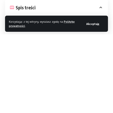
Spis treści
W twoim typie
Korzystając z tej witryny, wyrażasz zgodę na
Politykę
Akceptuję
prywatności
.
Specyfikacja
Nowy MacBook Pro okazuje się większy od swojego 15-
calowego poprzednika tylko o jakieś 2%. W tej generacji
Apple poważnie odchudziło ramki, co pozwoliło zyskać
miejsce na dodatkowy cal. Niestety w tej konfiguracji
komputer waży prawie 2 kg – to już sporo jak
Czytaj dalej
na współczesne przyzwyczajenia. Ekran ma rozdzielczość
3072×1920 px. Nie jest to zatem wymarzone 4K, ale poza
tym naprawdę trudno znaleźć jakieś minusy.
Wyświetlacz jest ostry, jasny i zachwycająco kolorowy,
z szerokimi kątami widzenia i wsparciem dla technologii
//
True Tone, przyjaźniejszą dla oczu niż standardowe ekrany
laptopów o chłodnej, błękitnawej barwie. Wsparcie dla
S
tylowy, rzetelny, inteligentny – Magazyn T3. Jesteśmy