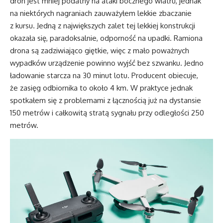
dron jest mniej podatny na ataki bocznego wiatru, jednak
na niektórych nagraniach zauważyłem lekkie zbaczanie
z kursu. Jedną z największych zalet tej lekkiej konstrukcji
okazała się, paradoksalnie, odporność na upadki. Ramiona
drona są zadziwiająco giętkie, więc z mało poważnych
wypadków urządzenie powinno wyjść bez szwanku. Jedno
ładowanie starcza na 30 minut lotu. Producent obiecuje,
że zasięg odbiornika to około 4 km. W praktyce jednak
spotkałem się z problemami z łącznością już na dystansie
150 metrów i całkowitą stratą sygnału przy odległości 250
metrów.