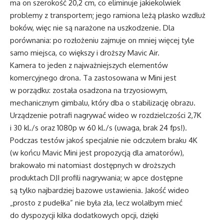
ma on szerokość 20,2 cm, co eliminuje jakiekolwiek
problemy z transportem; jego ramiona leżą płasko wzdłuż
boków, więc nie są narażone na uszkodzenie. Dla
porównania: po rozłożeniu zajmuje on mniej więcej tyle
samo miejsca, co większy i droższy Mavic Air.
Kamera to jeden z najważniejszych elementów
komercyjnego drona. Ta zastosowana w Mini jest
w porządku: została osadzona na trzyosiowym,
mechanicznym gimbalu, który dba o stabilizację obrazu.
Urządzenie potrafi nagrywać wideo w rozdzielczości 2,7K
i 30 kl./s oraz 1080p w 60 kl./s (uwaga, brak 24 fps!).
Podczas testów jakoś specjalnie nie odczułem braku 4K
(w końcu Mavic Mini jest propozycją dla amatorów),
brakowało mi natomiast dostępnych w droższych
produktach DJI profili nagrywania; w apce dostępne
są tylko najbardziej bazowe ustawienia. Jakość wideo
„prosto z pudełka” nie była zła, lecz wolałbym mieć
do dyspozycji kilka dodatkowych opcji, dzięki