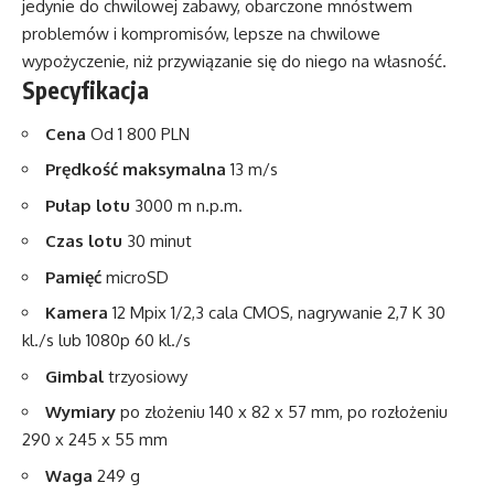
jedynie do chwilowej zabawy, obarczone mnóstwem
problemów i kompromisów, lepsze na chwilowe
wypożyczenie, niż przywiązanie się do niego na własność.
Specyfikacja
Cena
Od 1 800 PLN
Prędkość maksymalna
13 m/s
Pułap lotu
3000 m n.p.m.
Czas lotu
30 minut
Pamięć
microSD
Kamera
12 Mpix 1/2,3 cala CMOS, nagrywanie 2,7 K 30
kl./s lub 1080p 60 kl./s
Gimbal
trzyosiowy
Wymiary
po złożeniu 140 x 82 x 57 mm, po rozłożeniu
290 x 245 x 55 mm
Waga
249 g