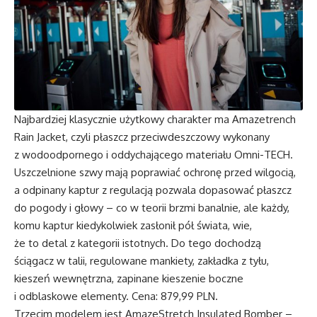
Najbardziej klasycznie użytkowy charakter ma Amazetrench
Rain Jacket, czyli płaszcz przeciwdeszczowy wykonany
z wodoodpornego i oddychającego materiału Omni-TECH.
Uszczelnione szwy mają poprawiać ochronę przed wilgocią,
a odpinany kaptur z regulacją pozwala dopasować płaszcz
do pogody i głowy – co w teorii brzmi banalnie, ale każdy,
komu kaptur kiedykolwiek zasłonił pół świata, wie,
że to detal z kategorii istotnych. Do tego dochodzą
ściągacz w talii, regulowane mankiety, zakładka z tyłu,
kieszeń wewnętrzna, zapinane kieszenie boczne
i odblaskowe elementy. Cena: 879,99 PLN.
Trzecim modelem jest AmazeStretch Insulated Bomber –