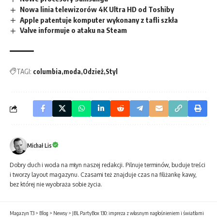
Nowa linia telewizorów 4K Ultra HD od Toshiby
Apple patentuje komputer wykonany z tafli szkła
Valve informuje o ataku na Steam
TAGI:
columbia
moda
Odzież
Styl
Michał Lis
Dobry duch i woda na młyn naszej redakcji. Pilnuje terminów, buduje treści
i tworzy layout magazynu. Czasami też znajduje czas na filiżankę kawy,
bez której nie wyobraża sobie życia.
Magazyn T3
>
Blog
>
Newsy
>
JBL PartyBox 130: impreza z własnym nagłośnieniem i światłami