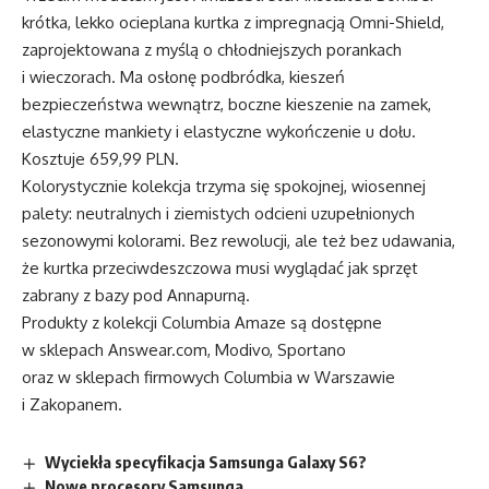
krótka, lekko ocieplana kurtka z impregnacją Omni-Shield,
zaprojektowana z myślą o chłodniejszych porankach
i wieczorach. Ma osłonę podbródka, kieszeń
bezpieczeństwa wewnątrz, boczne kieszenie na zamek,
elastyczne mankiety i elastyczne wykończenie u dołu.
Kosztuje 659,99 PLN.
Kolorystycznie kolekcja trzyma się spokojnej, wiosennej
palety: neutralnych i ziemistych odcieni uzupełnionych
sezonowymi kolorami. Bez rewolucji, ale też bez udawania,
że kurtka przeciwdeszczowa musi wyglądać jak sprzęt
zabrany z bazy pod Annapurną.
Produkty z kolekcji Columbia Amaze są dostępne
w sklepach
Answear.com
, Modivo, Sportano
oraz w sklepach firmowych Columbia w Warszawie
i Zakopanem.
Wyciekła specyfikacja Samsunga Galaxy S6?
Nowe procesory Samsunga