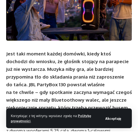
Jest taki moment każdej domówki, kiedy ktoś
dochodzi do wniosku, że głośnik stojący na parapecie
już nie wystarcza. Muzyka niby gra, ale bardziej
przypomina tło do składania prania niż zaproszenie
do tańca. JBL PartyBox 130 powstał właśnie
na te chwile – gdy spotkanie zaczyna wymagać czegoś
większego niż mały Bluetoothowy walec, ale jeszcze
niekoniecznie sprzętu, który trzeba przewozić busem
i podpisywać protokół zdawczo-odbiorczy.
Korzystając z tej witryny, wyrażasz zgodę na
Politykę
Akceptuję
prywatności
.
Nowy model JBL-a jest przenośnym głośnikiem imprezowym
z dwoma wooferami 5,25 cala, dwoma 1-calowymi