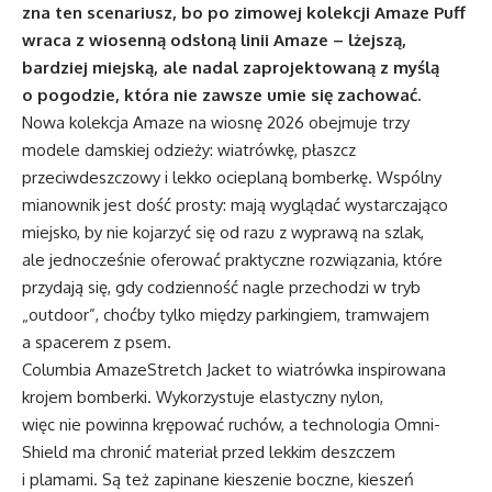
zna ten scenariusz, bo po zimowej kolekcji Amaze Puff
wraca z wiosenną odsłoną linii Amaze – lżejszą,
bardziej miejską, ale nadal zaprojektowaną z myślą
o pogodzie, która nie zawsze umie się zachować.
Nowa kolekcja Amaze na wiosnę 2026 obejmuje trzy
modele damskiej odzieży: wiatrówkę, płaszcz
przeciwdeszczowy i lekko ocieplaną bomberkę. Wspólny
mianownik jest dość prosty: mają wyglądać wystarczająco
miejsko, by nie kojarzyć się od razu z wyprawą na szlak,
ale jednocześnie oferować praktyczne rozwiązania, które
przydają się, gdy codzienność nagle przechodzi w tryb
„outdoor”, choćby tylko między parkingiem, tramwajem
a spacerem z psem.
Columbia AmazeStretch Jacket to wiatrówka inspirowana
krojem bomberki. Wykorzystuje elastyczny nylon,
więc nie powinna krępować ruchów, a technologia Omni-
Shield ma chronić materiał przed lekkim deszczem
i plamami. Są też zapinane kieszenie boczne, kieszeń