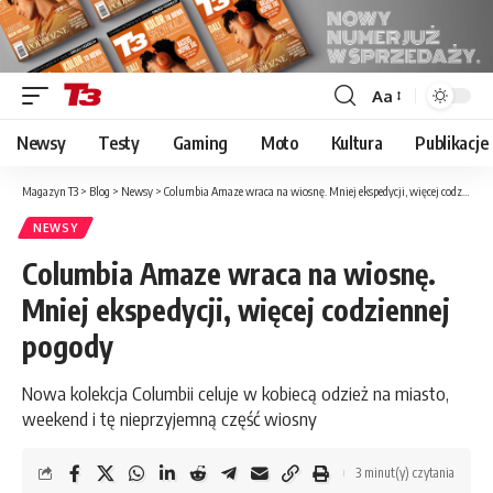
Aa
Font
Resizer
Newsy
Testy
Gaming
Moto
Kultura
Publikacje
Magazyn T3
>
Blog
>
Newsy
>
Columbia Amaze wraca na wiosnę. Mniej ekspedycji, więcej codziennej pogody
NEWSY
Columbia Amaze wraca na wiosnę.
Mniej ekspedycji, więcej codziennej
pogody
Nowa kolekcja Columbii celuje w kobiecą odzież na miasto,
weekend i tę nieprzyjemną część wiosny
3 minut(y) czytania