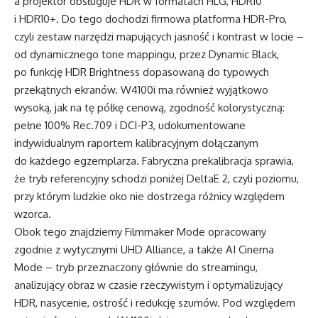
a projektor obsługuje HDR w formatach HLG, HDR10
i HDR10+. Do tego dochodzi firmowa platforma HDR-Pro,
czyli zestaw narzędzi mapujących jasność i kontrast w locie –
od dynamicznego tone mappingu, przez Dynamic Black,
po funkcję HDR Brightness dopasowaną do typowych
przekątnych ekranów.
W4100i
ma również wyjątkowo
wysoką, jak na tę półkę cenową, zgodność kolorystyczną:
pełne 100% Rec.709 i DCI-P3, udokumentowane
indywidualnym raportem kalibracyjnym dołączanym
do każdego egzemplarza. Fabryczna prekalibracja sprawia,
że tryb referencyjny schodzi poniżej DeltaE 2, czyli poziomu,
przy którym ludzkie oko nie dostrzega różnicy względem
wzorca.
Obok tego znajdziemy Filmmaker Mode opracowany
zgodnie z wytycznymi UHD Alliance, a także AI Cinema
Mode – tryb przeznaczony głównie do streamingu,
analizujący obraz w czasie rzeczywistym i optymalizujący
HDR, nasycenie, ostrość i redukcję szumów. Pod względem