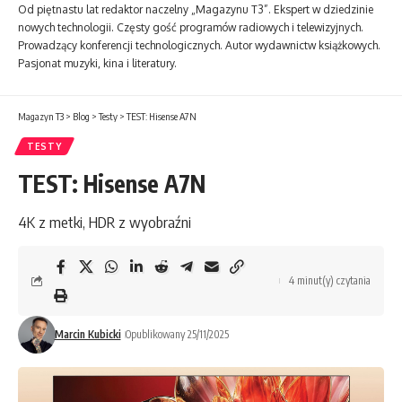
Od piętnastu lat redaktor naczelny „Magazynu T3”. Ekspert w dziedzinie
nowych technologii. Częsty gość programów radiowych i telewizyjnych.
Prowadzący konferencji technologicznych. Autor wydawnictw książkowych.
Pasjonat muzyki, kina i literatury.
Magazyn T3
>
Blog
>
Testy
>
TEST: Hisense A7N
TESTY
TEST: Hisense A7N
4K z metki, HDR z wyobraźni
4 minut(y) czytania
Marcin Kubicki
Opublikowany 25/11/2025