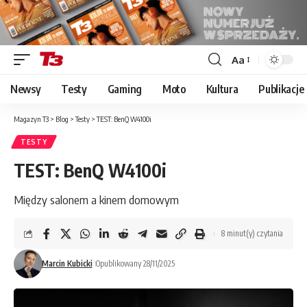
Aa
Font
Resizer
Newsy
Testy
Gaming
Moto
Kultura
Publikacje
Magazyn T3
>
Blog
>
Testy
>
TEST: BenQ W4100i
TESTY
TEST: BenQ W4100i
Między salonem a kinem domowym
8 minut(y) czytania
Marcin Kubicki
Opublikowany 28/11/2025