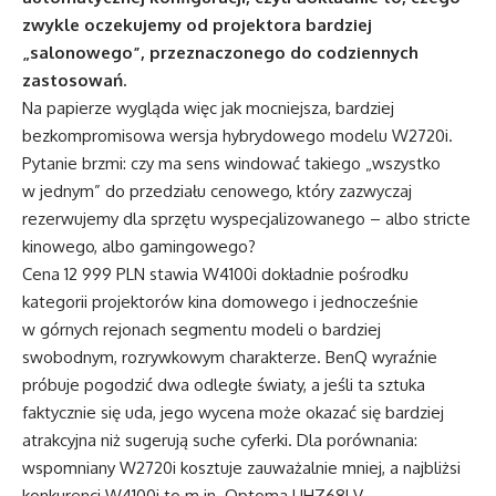
zwykle oczekujemy od projektora bardziej
„salonowego”, przeznaczonego do codziennych
zastosowań.
Na papierze wygląda więc jak mocniejsza, bardziej
bezkompromisowa wersja hybrydowego modelu W2720i.
Pytanie brzmi: czy ma sens windować takiego „wszystko
w jednym” do przedziału cenowego, który zazwyczaj
rezerwujemy dla sprzętu wyspecjalizowanego – albo stricte
kinowego, albo gamingowego?
Cena 12 999 PLN stawia
W4100i
dokładnie pośrodku
kategorii projektorów kina domowego i jednocześnie
w górnych rejonach segmentu modeli o bardziej
swobodnym, rozrywkowym charakterze. BenQ wyraźnie
próbuje pogodzić dwa odległe światy, a jeśli ta sztuka
faktycznie się uda, jego wycena może okazać się bardziej
atrakcyjna niż sugerują suche cyferki. Dla porównania:
wspomniany W2720i kosztuje zauważalnie mniej, a najbliżsi
konkurenci
W4100i
to m.in. Optoma UHZ68LV