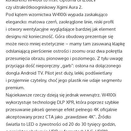
czy ultrakrótkoogniskowy Xgimi Aura 2.
Pod kątem wzornictwa
W4100i
wypada zaskakująco
elegancko: matowa czerń, zaokrąglone linie, niski profil
i otwory wentylacyjne wyglądające bardziej jak element
designu niż konieczność. Góra obudowy prezentuje się
może nieco mniej estetycznie – mamy tam zasuwaną klapkę
odsłaniającą pierścienie ostrości i zoomu oraz dwa pokrętła
przesunięcia obrazu, pionowego i poziomego. Z tyłu uwagę
przyciąga dość nieporęczny „garb”: osłona na dołączonego
dongla Android TV. Pilot jest duży, lekki, podświetlany
i przyjemnie czytelny, choć jego plastik nie udaje segmentu
premium.
Najciekawsze rzeczy dzieją się jednak wewnątrz.
W4100i
wykorzystuje technologię DLP XPR, która poprzez szybkie
przesuwanie pikseli generuje efekt pełnego 4K oficjalnie
akceptowany przez CTA jako „prawdziwe 4K”. Źródło
światła to LED o żywotności od 20 do 30 tysięcy godzin,