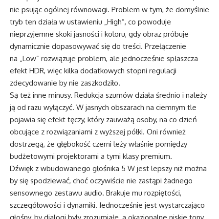
nie psując ogólnej równowagi. Problem w tym, że domyślnie
tryb ten działa w ustawieniu „High”, co powoduje
nieprzyjemne skoki jasności i koloru, gdy obraz próbuje
dynamicznie dopasowywać się do treści. Przełączenie
na „Low” rozwiązuje problem, ale jednocześnie spłaszcza
efekt HDR, więc kilka dodatkowych stopni regulacji
zdecydowanie by nie zaszkodziło.
Są też inne minusy. Redukcja szumów działa średnio i należy
ją od razu wyłączyć. W jasnych obszarach na ciemnym tle
pojawia się efekt tęczy, który zauważą osoby, na co dzień
obcujące z rozwiązaniami z wyższej półki. Oni również
dostrzegą, że głębokość czerni leży właśnie pomiędzy
budżetowymi projektorami a tymi klasy premium.
Dźwięk z wbudowanego głośnika 5 W jest lepszy niż można
by się spodziewać, choć oczywiście nie zastąpi żadnego
sensownego zestawu audio. Brakuje mu rozpiętości,
szczegółowości i dynamiki. Jednocześnie jest wystarczająco
głośny, by dialogi były zrozumiałe, a okazjonalne niskie tony