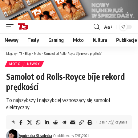
Aa
Font
Resizer
Newsy
Testy
Gaming
Moto
Kultura
Publikacje
Magazyn T3
>
Blog
>
Moto
>
Samolot od Rolls-Royce bije rekord prędkości
MOTO
NEWSY
Samolot od Rolls-Royce bije rekord
prędkości
To najszybszy i najszybciej wznoszący się samolot
elektryczny.
2 minut(y) czytania
Agnieszka Stradecka
Opublikowany 22/11/2021