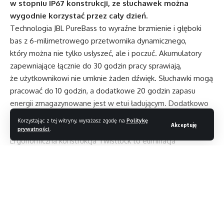
w stopniu IP67 konstrukcji, ze słuchawek można
wygodnie korzystać przez cały dzień.
Technologia JBL PureBass to wyraźne brzmienie i głęboki
bas z 6-milimetrowego przetwornika dynamicznego,
który można nie tylko usłyszeć, ale i poczuć. Akumulatory
zapewniające łącznie do 30 godzin pracy sprawiają,
że użytkownikowi nie umknie żaden dźwięk. Słuchawki mogą
pracować do 10 godzin, a dodatkowe 20 godzin zapasu
energii zmagazynowane jest w etui ładującym. Dodatkowo
funkcja szybkiego ładowania sprawia, że już po 10 minutach
Korzystając z tej witryny, wyrażasz zgodę na
Politykę
Akceptuję
ładownia uzyskać można pełną godzinę pracy słuchawek.
prywatności
.
Ergonomiczna konstrukcja Twistlock to eliminacja
dyskomfortu punktów nacisku, zapewniająca lepszą
szczelność i stabilność, a co za tym idzie doskonałe
dopasowanie słuchawek JBL Endurance Race TWS
Czytaj dalej
przez cały dzień.