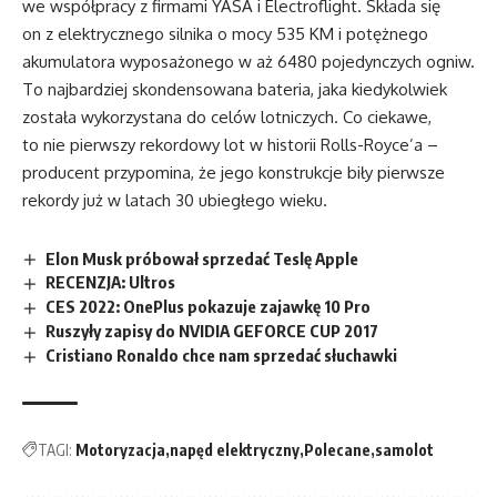
we współpracy z firmami YASA i Electroflight. Składa się
on z elektrycznego silnika o mocy 535 KM i potężnego
akumulatora wyposażonego w aż 6480 pojedynczych ogniw.
To najbardziej skondensowana bateria, jaka kiedykolwiek
została wykorzystana do celów lotniczych. Co ciekawe,
to nie pierwszy rekordowy lot w historii Rolls-Royce’a –
producent przypomina, że jego konstrukcje biły pierwsze
rekordy już w latach 30 ubiegłego wieku.
Elon Musk próbował sprzedać Teslę Apple
RECENZJA: Ultros
CES 2022: OnePlus pokazuje zajawkę 10 Pro
Ruszyły zapisy do NVIDIA GEFORCE CUP 2017
Cristiano Ronaldo chce nam sprzedać słuchawki
TAGI:
Motoryzacja
napęd elektryczny
Polecane
samolot