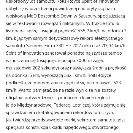
Rekordowy lot samolotu Rolls-Royce Spirit of Innovation
odbył się w przestrzeni powietrznej nad brytyjską bazą
wojskową MoD Boscombe Down w Salisbury, specjalizującą
się w testowaniu rozwiązań militarnych. W trakcie lotu 16
listopada, sprzęt osiągnął prędkość 555,9 km/h na odcinku 3
km, bijąc tym samym dotychczasowy rekord elektrycznego
samolotu Siemens Extra 330LE z 2017 roku o aż 213,04 km/h.
Spirit of Innovation zanotował ponadto najszybsze tempo
wznoszenia się (osiągnięcie pułapu 3000 m zajęło
mu zaledwie 202 sekundy) oraz największą średnią prędkość
na odcinku 15 km, wynoszącą 532,1 km/h. Rolls-Royce
podkreśla, że momentami rozpędzał się on do nawet 623
km/h. Warto pamiętać, że na razie wyniki te nie zostały
oficjalnie potwierdzone – producent dopiero zgłosił
je do Międzynarodowej Federacji Lotniczej, która zajmuje się
sprawdzaniem i katalogowaniem rekordów lotniczych.
Jak twierdzą przedstawiciele marki, sekretem samolotu jest
specjalna konstrukcja układu napędowego, stworzonego