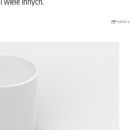
wiele innych.
Podziel s