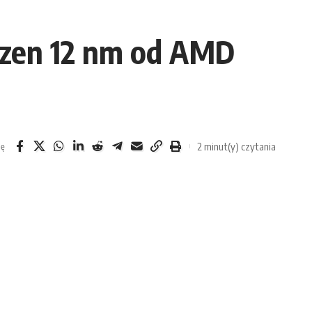
yzen 12 nm od AMD
2 minut(y) czytania
ię