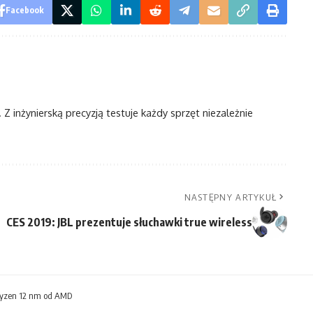
Facebook
Z inżynierską precyzją testuje każdy sprzęt niezależnie
NASTĘPNY ARTYKUŁ
CES 2019: JBL prezentuje słuchawki true wireless
Ryzen 12 nm od AMD