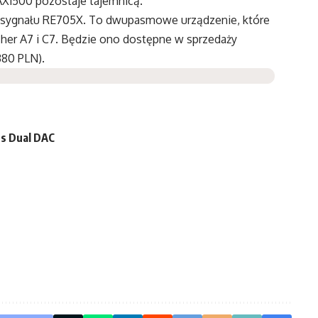
 AX1500 pozostaje tajemnicą.
 sygnału RE705X. To dwupasmowe urządzenie, które
rcher A7 i C7. Będzie ono dostępne w sprzedaży
380 PLN).
s Dual DAC