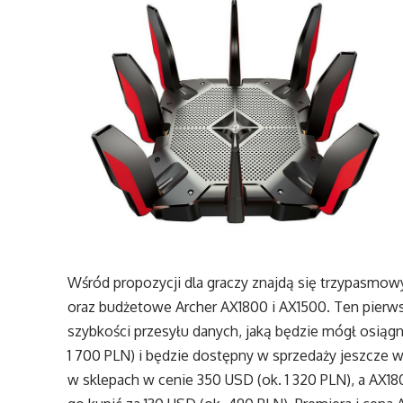
Wśród propozycji dla graczy znajdą się trzypasm
oraz budżetowe Archer AX1800 i AX1500. Ten pierws
szybkości przesyłu danych, jaką będzie mógł osiąg
1 700 PLN) i będzie dostępny w sprzedaży jeszcze w
w sklepach w cenie 350 USD (ok. 1 320 PLN), a AX180