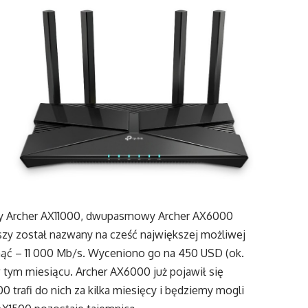
owy Archer AX11000, dwupasmowy Archer AX6000
zy został nazwany na cześć największej możliwej
nąć – 11 000 Mb/s. Wyceniono go na 450 USD (ok.
 tym miesiącu. Archer AX6000 już pojawił się
0 trafi do nich za kilka miesięcy i będziemy mogli