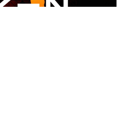
ntela w kwestii stworzenia procesorów 10 nm.
 czipy do laptopów wykonane w procesie 12 nm.
 odbiorców.
zeznaczonej dla graczy i bardziej „każualowej” serii
 3750H ma cztery rdzenie i osiem wątków