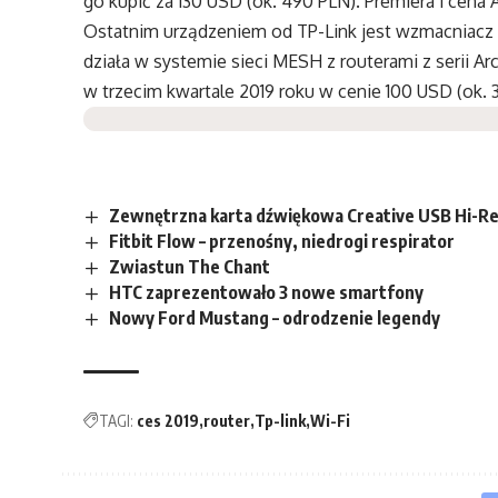
go kupić za 130 USD (ok. 490 PLN). Premiera i cena
Ostatnim urządzeniem od TP-Link jest wzmacniacz
działa w systemie sieci MESH z routerami z serii A
w trzecim kwartale 2019 roku w cenie 100 USD (ok. 
Zewnętrzna karta dźwiękowa Creative USB Hi-Re
Fitbit Flow – przenośny, niedrogi respirator
Zwiastun The Chant
HTC zaprezentowało 3 nowe smartfony
Nowy Ford Mustang – odrodzenie legendy
TAGI:
ces 2019
router
Tp-link
Wi-Fi