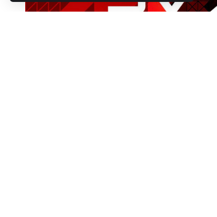
AMD wiedziało, jak skorzystać na problemach I
Produkty z serii Ryzen 2 generacji to pierwsze
Są one przystosowane do potrzeb różnych grup
Nowe podzespoły należą do zaawansowanej serii H pr
U. Przyjrzyjmy się najpierw tej pierwszej. Ryzen 7