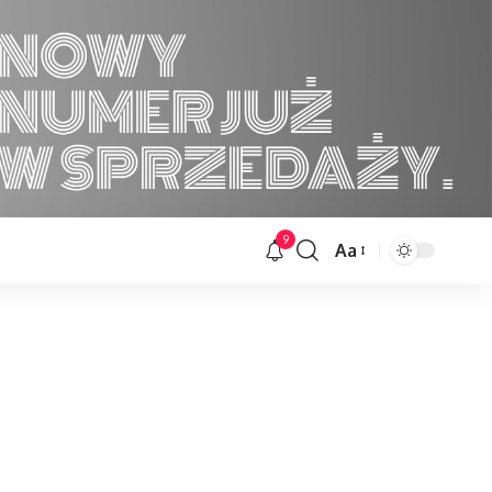
9
Aa
Font
Resizer