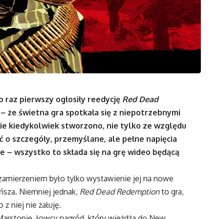
 raz pierwszy ogłosiły reedycję
Red Dead
 – że świetna gra spotkała się z niepotrzebnymi
akie kiedykolwiek stworzono, nie tylko ze względu
ść o szczegóły, przemyślane, ale pełne napięcia
e – wszystko to składa się na grę wideo będącą
i zamierzeniem było tylko wystawienie jej na nowe
ńsza. Niemniej jednak,
Red Dead Redemption
to gra,
z niej nie żałuję.
 Marstonie, łowcy nagród, który wjeżdża do New