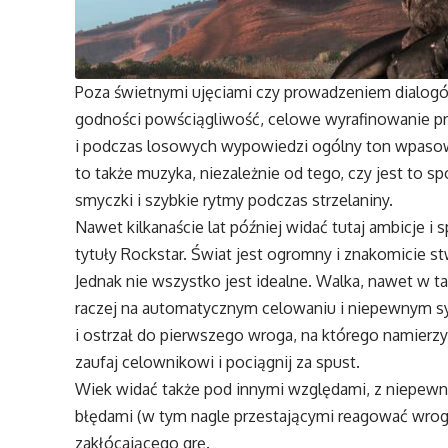
Poza świetnymi ujęciami czy prowadzeniem dialogó
godności powściągliwość, celowe wyrafinowanie p
i podczas losowych wypowiedzi ogólny ton wpasowu
to także muzyka, niezależnie od tego, czy jest to 
smyczki i szybkie rytmy podczas strzelaniny.
Nawet kilkanaście lat później widać tutaj ambicje i 
tytuły Rockstar. Świat jest ogromny i znakomicie s
Jednak nie wszystko jest idealne. Walka, nawet w t
raczej na automatycznym celowaniu i niepewnym sy
i ostrzał do pierwszego wroga, na którego namierzy
zaufaj celownikowi i pociągnij za spust.
Wiek widać także pod innymi względami, z niepewny
błędami (w tym nagle przestającymi reagować wrogam
zakłócającego grę.