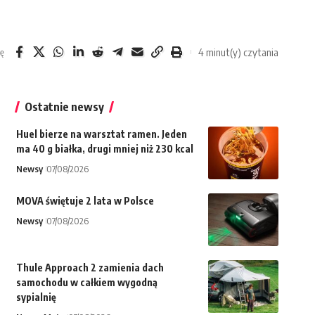
4 minut(y) czytania
ię
Ostatnie newsy
Huel bierze na warsztat ramen. Jeden
ma 40 g białka, drugi mniej niż 230 kcal
Newsy
07/08/2026
MOVA świętuje 2 lata w Polsce
Newsy
07/08/2026
Thule Approach 2 zamienia dach
samochodu w całkiem wygodną
sypialnię