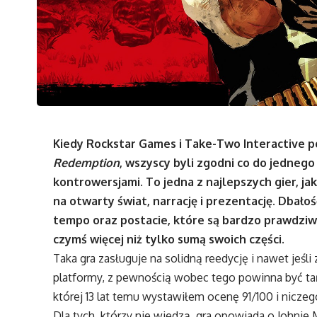
Kiedy Rockstar Games i Take-Two Interactive po
Redemption
, wszyscy byli zgodni co do jednego
kontrowersjami. To jedna z najlepszych gier, j
na otwarty świat, narrację i prezentację. Dbało
tempo oraz postacie, które są bardzo prawdziw
czymś więcej niż tylko sumą swoich części.
Taka gra zasługuje na solidną reedycję i nawet jeśl
platformy, z pewnością wobec tego powinna być ta
której 13 lat temu wystawiłem ocenę 91/100 i niczego 
Dla tych, którzy nie wiedzą, gra opowiada o Johnie