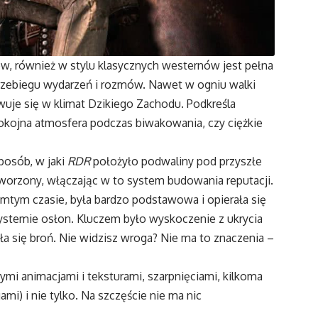
w, również w stylu klasycznych westernów jest pełna
rzebiegu wydarzeń i rozmów. Nawet w ogniu walki
je się w klimat Dzikiego Zachodu. Podkreśla
spokojna atmosfera podczas biwakowania, czy ciężkie
sposób, w jaki
RDR
położyło podwaliny pod przyszłe
tworzony, włączając w to system budowania reputacji.
amtym czasie, była bardzo podstawowa i opierała się
stemie osłon. Kluczem było wyskoczenie z ukrycia
ła się broń. Nie widzisz wroga? Nie ma to znaczenia –
mi animacjami i teksturami, szarpnięciami, kilkoma
i) i nie tylko. Na szczęście nie ma nic