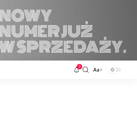
9
Aa
Font
Resizer