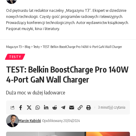
Od piętnastu lat redaktor naczelny „Magazynu T3”. Ekspert w dziedzinie
nowych technologii. Częsty gość programów radiowych i telewizyjnych.
Prowadzący konferencji technologicznych. Autor wydawnictw książkowych.
Pasjonat muzyki, kina i literatury.
Magazyn T3
>
Blog
>
Testy
>
TEST: Belkin BoostCharge Pro 140W 4-Port GaN Wall Charger
TESTY
TEST: Belkin BoostCharge Pro 140W
4-Port GaN Wall Charger
Duża moc w dużej ładowarce
3 minut(y) czytania
Marcin Kubicki
Opublikowany 20/04/2024