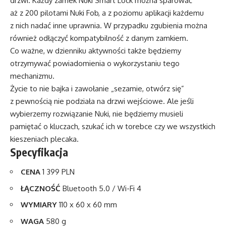
drzwi. Każdy zamek Nuki Smart Lock można sparować
aż z 200 pilotami Nuki Fob, a z poziomu aplikacji każdemu
z nich nadać inne uprawnia. W przypadku zgubienia można
również odłączyć kompatybilność z danym zamkiem.
Co ważne, w dzienniku aktywności także będziemy
otrzymywać powiadomienia o wykorzystaniu tego
mechanizmu.
Życie to nie bajka i zawołanie „sezamie, otwórz się”
z pewnością nie podziała na drzwi wejściowe. Ale jeśli
wybierzemy rozwiązanie Nuki, nie będziemy musieli
pamiętać o kluczach, szukać ich w torebce czy we wszystkich
kieszeniach plecaka.
Specyfikacja
CENA
1 399 PLN
ŁĄCZNOŚĆ
Bluetooth 5.0 / Wi-Fi 4
WYMIARY
110 x 60 x 60 mm
WAGA
580 g