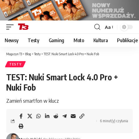
Aa
Font
Resizer
Newsy
Testy
Gaming
Moto
Kultura
Publikacje
Magazyn T3
>
Blog
>
Testy
>
TEST: Nuki Smart Lock 4.0 Pro + Nuki Fob
TESTY
TEST: Nuki Smart Lock 4.0 Pro +
Nuki Fob
Zamień smartfon w klucz
6 minut(y) czytania