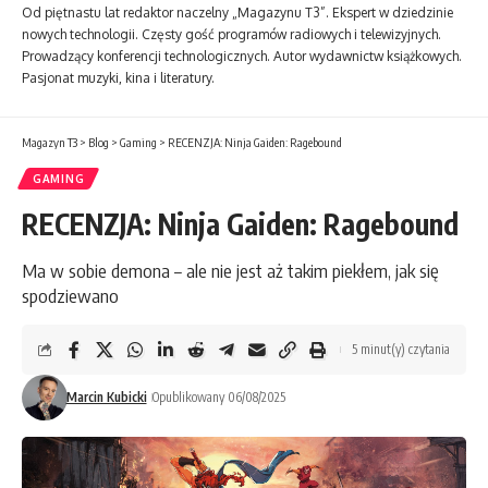
Od piętnastu lat redaktor naczelny „Magazynu T3”. Ekspert w dziedzinie
nowych technologii. Częsty gość programów radiowych i telewizyjnych.
Prowadzący konferencji technologicznych. Autor wydawnictw książkowych.
Pasjonat muzyki, kina i literatury.
Magazyn T3
>
Blog
>
Gaming
>
RECENZJA: Ninja Gaiden: Ragebound
GAMING
RECENZJA: Ninja Gaiden: Ragebound
Ma w sobie demona – ale nie jest aż takim piekłem, jak się
spodziewano
5 minut(y) czytania
Marcin Kubicki
Opublikowany 06/08/2025