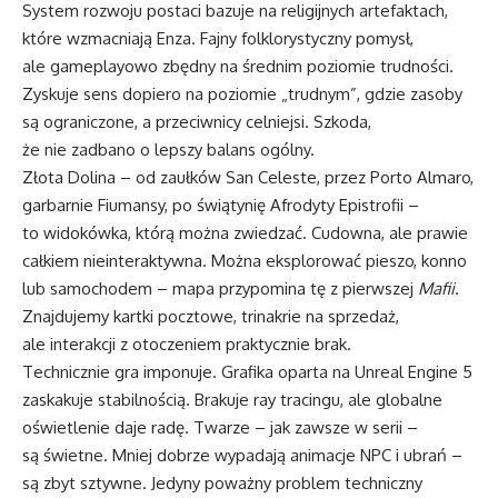
System rozwoju postaci bazuje na religijnych artefaktach,
które wzmacniają Enza. Fajny folklorystyczny pomysł,
ale gameplayowo zbędny na średnim poziomie trudności.
Zyskuje sens dopiero na poziomie „trudnym”, gdzie zasoby
są ograniczone, a przeciwnicy celniejsi. Szkoda,
że nie zadbano o lepszy balans ogólny.
Złota Dolina – od zaułków San Celeste, przez Porto Almaro,
garbarnie Fiumansy, po świątynię Afrodyty Epistrofii –
to widokówka, którą można zwiedzać. Cudowna, ale prawie
całkiem nieinteraktywna. Można eksplorować pieszo, konno
lub samochodem – mapa przypomina tę z pierwszej
Mafii
.
Znajdujemy kartki pocztowe, trinakrie na sprzedaż,
ale interakcji z otoczeniem praktycznie brak.
Technicznie gra imponuje. Grafika oparta na Unreal Engine 5
zaskakuje stabilnością. Brakuje ray tracingu, ale globalne
oświetlenie daje radę. Twarze – jak zawsze w serii –
są świetne. Mniej dobrze wypadają animacje NPC i ubrań –
są zbyt sztywne. Jedyny poważny problem techniczny