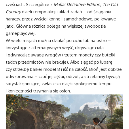
częściach. Szczególnie z
Mafia: Definitive Edition,
The Old
Country
dzieli tempo akcji i układ zadań – od ściągania
haraczy, przez wyścigi konne i samochodowe, po krwawe
jatki. Główna różnica polega na większej swobodzie
gameplayowej.
W wielu misjach można działać po cichu lub na ostro –
korzystając z alternatywnych wejść, ukrywając ciała
i odwracając uwagę wrogów (rzutem monety czy butelki –
takich przedmiotów nie brakuje). Albo sięgać po luparę
czy strzelbę barker model 8 i iść na całość. Broń jest dobrze
odwzorowana – czuć jej ciężar, odrzut, a strzelaniny bywają
satysfakcjonujące, zwłaszcza dzięki spokojnemu tempu
i konieczności trzymania się osłon.