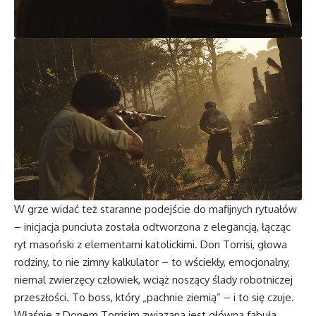
W grze widać też staranne podejście do mafijnych rytuałów
– inicjacja punciuta została odtworzona z elegancją, łącząc
ryt masoński z elementami katolickimi. Don Torrisi, głowa
rodziny, to nie zimny kalkulator – to wściekły, emocjonalny,
niemal zwierzęcy człowiek, wciąż noszący ślady robotniczej
przeszłości. To boss, który „pachnie ziemią” – i to się czuje.
Właśnie z Donem Torrisim związana jest główna fabuła.