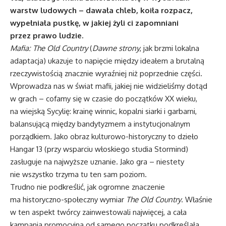
warstw ludowych – dawała chleb, koiła rozpacz,
wypełniała pustkę, w jakiej żyli ci zapomniani
przez prawo ludzie.
Mafia: The Old Country
(
Dawne strony
, jak brzmi lokalna
adaptacja) ukazuje to napięcie między ideałem a brutalną
rzeczywistością znacznie wyraźniej niż poprzednie części.
Wprowadza nas w świat mafii, jakiej nie widzieliśmy dotąd
w grach – cofamy się w czasie do początków XX wieku,
na wiejską Sycylię: krainę winnic, kopalni siarki i garbarni,
balansującą między bandytyzmem a instytucjonalnym
porządkiem. Jako obraz kulturowo-historyczny to dzieło
Hangar 13 (przy wsparciu włoskiego studia Stormind)
zasługuje na najwyższe uznanie. Jako gra – niestety
nie wszystko trzyma tu ten sam poziom.
Trudno nie podkreślić, jak ogromne znaczenie
ma historyczno-społeczny wymiar
The Old Country
. Właśnie
w ten aspekt twórcy zainwestowali najwięcej, a cała
kampania promocyjna od samego początku podkreślała