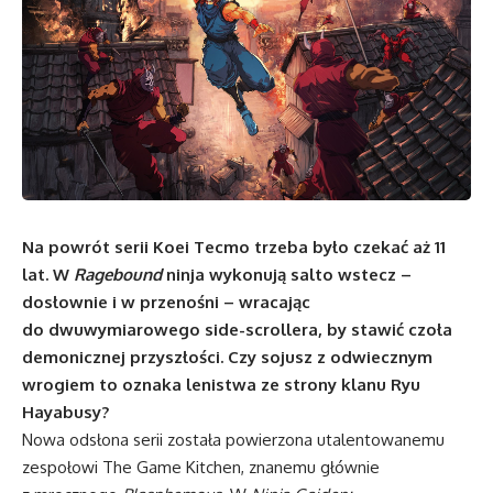
Na powrót serii Koei Tecmo trzeba było czekać aż 11
lat. W
Ragebound
ninja wykonują salto wstecz –
dosłownie i w przenośni – wracając
do dwuwymiarowego side-scrollera, by stawić czoła
demonicznej przyszłości. Czy sojusz z odwiecznym
wrogiem to oznaka lenistwa ze strony klanu Ryu
Hayabusy?
Nowa odsłona serii została powierzona utalentowanemu
zespołowi The Game Kitchen, znanemu głównie