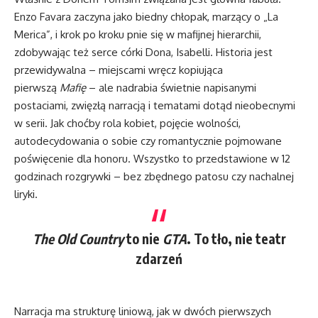
Enzo Favara zaczyna jako biedny chłopak, marzący o „La
Merica”, i krok po kroku pnie się w mafijnej hierarchii,
zdobywając też serce córki Dona, Isabelli. Historia jest
przewidywalna – miejscami wręcz kopiująca
pierwszą
Mafię
– ale nadrabia świetnie napisanymi
postaciami, zwięzłą narracją i tematami dotąd nieobecnymi
w serii. Jak choćby rola kobiet, pojęcie wolności,
autodecydowania o sobie czy romantycznie pojmowane
poświęcenie dla honoru. Wszystko to przedstawione w 12
godzinach rozgrywki – bez zbędnego patosu czy nachalnej
liryki.
The Old Country
to nie
GTA
. To tło, nie teatr
zdarzeń
Narracja ma strukturę liniową, jak w dwóch pierwszych