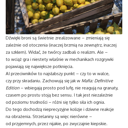
Dźwięki broni są świetnie zrealizowane – zmieniają się
zależnie od otoczenia (inaczej brzmią na zewnątrz, inaczej
za szkłem). Widać, że twórcy zadbali o realizm. Ale –
to wciąż gra i niestety właśnie w mechanikach rozgrywki
pojawiają się największe potknięcia.
AI przeciwników to najsłabszy punkt – czy to w walce,
czy przy skradaniu. Zachowują się jak w
Mafia: Definitive
Edition
– wbiegają prosto pod lufę, nie reagują na granaty,
czasem po prostu stoją bez sensu. I tak jest niezależnie
od poziomu trudności – różni się tylko siła ich ognia.
Do tego dochodzą nieprecyzyjne kolizje i dziwne reakcje
na obrażenia. Strzelaniny są więc nierówne –
od przyjemnych, przez nijakie, po zwyczajnie kiepskie.