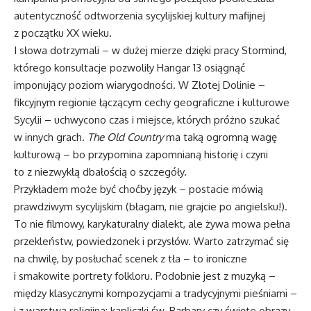
autentyczność odtworzenia sycylijskiej kultury mafijnej
z początku XX wieku.
I słowa dotrzymali – w dużej mierze dzięki pracy Stormind,
którego konsultacje pozwoliły Hangar 13 osiągnąć
imponujący poziom wiarygodności. W Złotej Dolinie –
fikcyjnym regionie łączącym cechy geograficzne i kulturowe
Sycylii – uchwycono czas i miejsce, których próżno szukać
w innych grach.
The Old Country
ma taką ogromną wagę
kulturową – bo przypomina zapomnianą historię i czyni
to z niezwykłą dbałością o szczegóły.
Przykładem może być choćby język – postacie mówią
prawdziwym sycylijskim (błagam, nie grajcie po angielsku!).
To nie filmowy, karykaturalny dialekt, ale żywa mowa pełna
przekleństw, powiedzonek i przysłów. Warto zatrzymać się
na chwilę, by posłuchać scenek z tła – to ironiczne
i smakowite portrety folkloru. Podobnie jest z muzyką –
między klasycznymi kompozycjami a tradycyjnymi pieśniami –
i z warstwą religijną: kapliczki św. Barbary czy święte obrazy