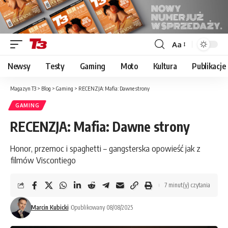
Aa
Font
Resizer
Newsy
Testy
Gaming
Moto
Kultura
Publikacje
Magazyn T3
>
Blog
>
Gaming
>
RECENZJA: Mafia: Dawne strony
GAMING
RECENZJA: Mafia: Dawne strony
Honor, przemoc i spaghetti – gangsterska opowieść jak z
filmów Viscontiego
7 minut(y) czytania
Marcin Kubicki
Opublikowany 08/08/2025