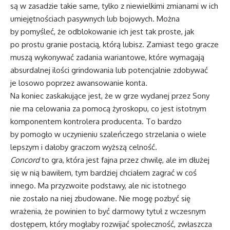
są w zasadzie takie same, tylko z niewielkimi zmianami w ich
umiejętnościach pasywnych lub bojowych. Można
by pomyśleć, że odblokowanie ich jest tak proste, jak
po prostu granie postacią, którą lubisz. Zamiast tego gracze
muszą wykonywać zadania wariantowe, które wymagają
absurdalnej ilości grindowania lub potencjalnie zdobywać
je losowo poprzez awansowanie konta.
Na koniec zaskakujące jest, że w grze wydanej przez Sony
nie ma celowania za pomocą żyroskopu, co jest istotnym
komponentem kontrolera producenta. To bardzo
by pomogło w uczynieniu szaleńczego strzelania o wiele
lepszym i dałoby graczom wyższą celność.
Concord
to gra, która jest fajna przez chwilę, ale im dłużej
się w nią bawiłem, tym bardziej chciałem zagrać w coś
innego. Ma przyzwoite podstawy, ale nic istotnego
nie zostało na niej zbudowane. Nie mogę pozbyć się
wrażenia, że ​​powinien to być darmowy tytuł z wczesnym
dostępem, który mogłaby rozwijać społeczność, zwłaszcza