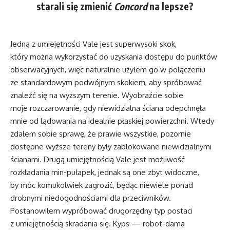
starali się zmienić
Concord
na lepsze?
Jedną z umiejętności Vale jest superwysoki skok,
który można wykorzystać do uzyskania dostępu do punktów
obserwacyjnych, więc naturalnie użyłem go w połączeniu
ze standardowym podwójnym skokiem, aby spróbować
znaleźć się na wyższym terenie. Wyobraźcie sobie
moje rozczarowanie, gdy niewidzialna ściana odepchnęła
mnie od lądowania na idealnie płaskiej powierzchni. Wtedy
zdałem sobie sprawę, że prawie wszystkie, pozornie
dostępne wyższe tereny były zablokowane niewidzialnymi
ścianami. Drugą umiejętnością Vale jest możliwość
rozkładania min-pułapek, jednak są one zbyt widoczne,
by móc komukolwiek zagrozić, będąc niewiele ponad
drobnymi niedogodnościami dla przeciwników.
Postanowiłem wypróbować drugorzędny typ postaci
z umiejętnością skradania się. Kyps — robot-dama