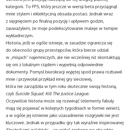
kategorii. To FPS, który jeszcze w wersji beta przyciągnął
mnie stylem i eklektyczną obsada postaci. Jednak wraz
z sięgnięciem po finalną pozycję i upływem godzin,
zauważyłem, że moje podekscytowanie maleje w tempie
wykładniczym.
Historia, jeśli w ogóle istnieje, w zasadzie ogranicza się
do obecności grupy przestępców, która bierze udział
w „misjach” najemniczych, ale nie wcześniej niż skontaktują
się oni z lokalnym rządem i wypełnią odpowiednie
dokumenty. Pomysł biurokracji wyjętej spod prawa rozbawił
mnie i przywołał przykład innej gry sieciowej,
która nie zarządziła w tym roku skutecznie swoją historią,
czyli
Suicide Squad: Kill The Justice League
.
Oczywiście historia może się rozwinąć (elementy fabuły
mają się pojawiać w kolejnych tygodniach w formie winiet),
a w ogóle jej istnienie jako uzasadnienie rozgrywki nie jest
kluczowe. Jednak w przypadku gry tak wyraźnie inspirowanej
Strażnikami galaktyki
– co widać zarówno po obsadzie