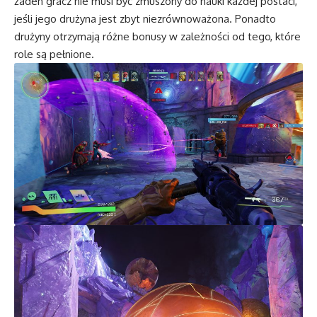
żaden gracz nie musi być zmuszony do nauki każdej postaci,
jeśli jego drużyna jest zbyt niezrównoważona. Ponadto
drużyny otrzymają różne bonusy w zależności od tego, które
role są pełnione.