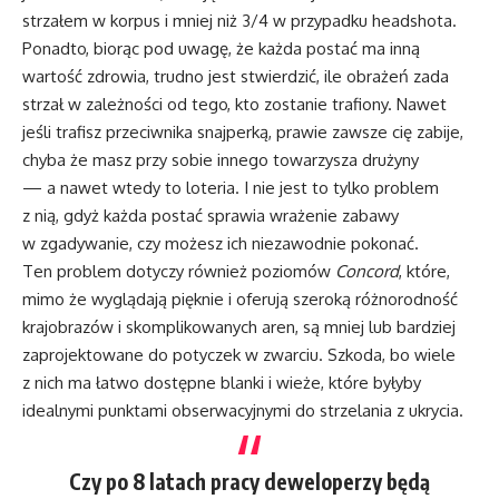
strzałem w korpus i mniej niż 3/4 w przypadku headshota.
Ponadto, biorąc pod uwagę, że każda postać ma inną
wartość zdrowia, trudno jest stwierdzić, ile obrażeń zada
strzał w zależności od tego, kto zostanie trafiony. Nawet
jeśli trafisz przeciwnika snajperką, prawie zawsze cię zabije,
chyba że masz przy sobie innego towarzysza drużyny
— a nawet wtedy to loteria. I nie jest to tylko problem
z nią, gdyż każda postać sprawia wrażenie zabawy
w zgadywanie, czy możesz ich niezawodnie pokonać.
Ten problem dotyczy również poziomów
Concord
, które,
mimo że wyglądają pięknie i oferują szeroką różnorodność
krajobrazów i skomplikowanych aren, są mniej lub bardziej
zaprojektowane do potyczek w zwarciu. Szkoda, bo wiele
z nich ma łatwo dostępne blanki i wieże, które byłyby
idealnymi punktami obserwacyjnymi do strzelania z ukrycia.
Czy po 8 latach pracy deweloperzy będą