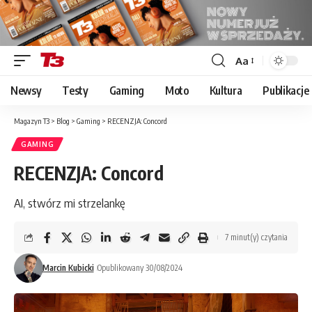
Aa
Font
Resizer
Newsy
Testy
Gaming
Moto
Kultura
Publikacje
Magazyn T3
>
Blog
>
Gaming
>
RECENZJA: Concord
GAMING
RECENZJA: Concord
AI, stwórz mi strzelankę
7 minut(y) czytania
Marcin Kubicki
Opublikowany 30/08/2024