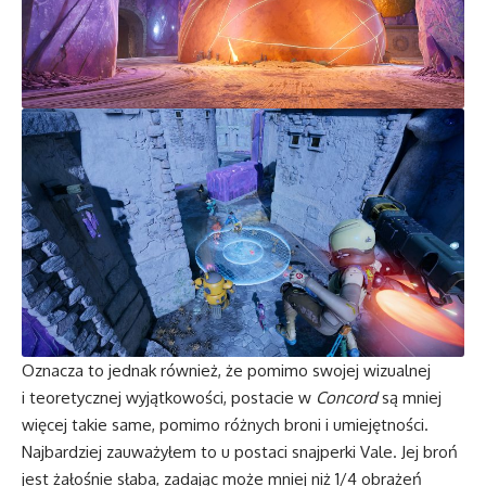
Oznacza to jednak również, że pomimo swojej wizualnej
i teoretycznej wyjątkowości, postacie w
Concord
są mniej
więcej takie same, pomimo różnych broni i umiejętności.
Najbardziej zauważyłem to u postaci snajperki Vale. Jej broń
jest żałośnie słaba, zadając może mniej niż 1/4 obrażeń