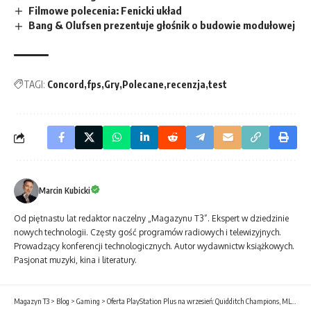
Filmowe polecenia: Fenicki układ
Bang & Olufsen prezentuje głośnik o budowie modułowej
TAGI:
Concord
fps
Gry
Polecane
recenzja
test
Marcin Kubicki
Od piętnastu lat redaktor naczelny „Magazynu T3”. Ekspert w dziedzinie
nowych technologii. Częsty gość programów radiowych i telewizyjnych.
Prowadzący konferencji technologicznych. Autor wydawnictw książkowych.
Pasjonat muzyki, kina i literatury.
Magazyn T3
>
Blog
>
Gaming
>
Oferta PlayStation Plus na wrzesień: Quidditch Champions, MLB The Show 24, Little Nightmares II