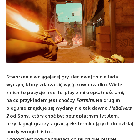
Stworzenie wciągającej gry sieciowej to nie lada
wyczyn, który zdarza się wyjątkowo rzadko. Wiele
z nich to pozycje free-to-play z mikropłatnościami,
na co przykładem jest choćby
Fortnite
. Na drugim
biegunie znajduje się wydany nie tak dawno
Helldivers
2
od Sony, który choć był pełnopłatnym tytułem,
przyciągnął graczy z gracją eksterminujących do dzisiaj
hordy wrogich istot.
Concord
jest pozycją należącą do tej drugiej, płatnej