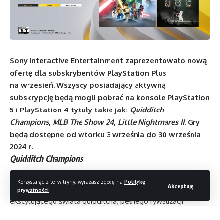
Sony Interactive Entertainment zaprezentowało nową
ofertę dla subskrybentów PlayStation Plus
na wrzesień. Wszyscy posiadający aktywną
subskrypcję będą mogli pobrać na konsole PlayStation
5 i PlayStation 4 tytuły takie jak:
Quidditch
Champions
,
MLB The Show 24
,
Little Nightmares II
. Gry
będą dostępne od wtorku 3 września do 30 września
2024 r.
Quidditch Champions
Quidditch Champions
to najnowsza odsłona magicznych
Korzystając z tej witryny, wyrażasz zgodę na
Politykę
Akceptuję
rozgrywek sportowych, przenosząca graczy w sam środek
prywatności
.
ekscytującego świata quidditcha, pełnego rywalizacji
i adrenaliny. Tym razem gracze będą musieli stawić czoła