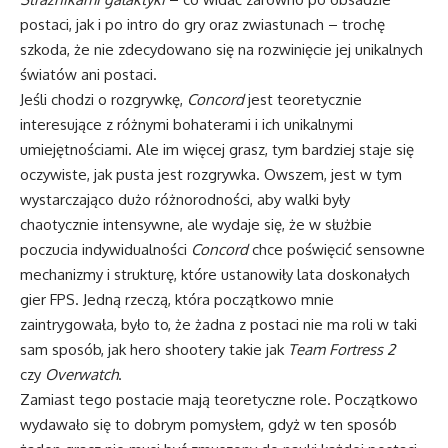
postaci, jak i po intro do gry oraz zwiastunach – trochę
szkoda, że ​​nie zdecydowano się na rozwinięcie jej unikalnych
światów ani postaci.
Jeśli chodzi o rozgrywkę,
Concord
jest teoretycznie
interesujące z różnymi bohaterami i ich unikalnymi
umiejętnościami. Ale im więcej grasz, tym bardziej staje się
oczywiste, jak pusta jest rozgrywka. Owszem, jest w tym
wystarczająco dużo różnorodności, aby walki były
chaotycznie intensywne, ale wydaje się, że w służbie
poczucia indywidualności
Concord
chce poświęcić sensowne
mechanizmy i strukturę, które ustanowiły lata doskonałych
gier FPS. Jedną rzeczą, która początkowo mnie
zaintrygowała, było to, że żadna z postaci nie ma roli w taki
sam sposób, jak hero shootery takie jak
Team Fortress 2
czy
Overwatch
.
Zamiast tego postacie mają teoretyczne role. Początkowo
wydawało się to dobrym pomysłem, gdyż w ten sposób