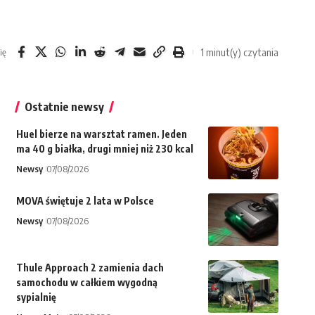
1 minut(y) czytania
ię
Ostatnie newsy
Huel bierze na warsztat ramen. Jeden
ma 40 g białka, drugi mniej niż 230 kcal
Newsy
07/08/2026
MOVA świętuje 2 lata w Polsce
Newsy
07/08/2026
Thule Approach 2 zamienia dach
samochodu w całkiem wygodną
sypialnię