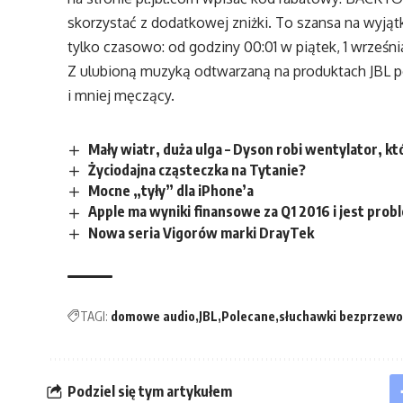
skorzystać z dodatkowej zniżki. To szansa na wyjąt
tylko czasowo: od godziny 00:01 w piątek, 1 wrześni
Z ulubioną muzyką odtwarzaną na produktach JBL p
i mniej męczący.
Mały wiatr, duża ulga – Dyson robi wentylator, któ
Życiodajna cząsteczka na Tytanie?
Mocne „tyły” dla iPhone’a
Apple ma wyniki finansowe za Q1 2016 i jest prob
Nowa seria Vigorów marki DrayTek
TAGI:
domowe audio
JBL
Polecane
słuchawki bezprzew
Podziel się tym artykułem