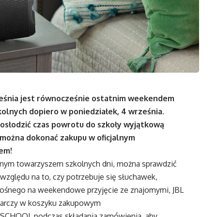
eśnia jest równocześnie ostatnim weekendem
zkolnych dopiero w poniedziałek, 4 września.
o osłodzić czas powrotu do szkoły wyjątkową
. można dokonać zakupu w oficjalnym
em!
alnym towarzyszem szkolnych dni, można sprawdzić
 względu na to, czy potrzebuje się słuchawek,
enośnego na weekendowe przyjęcie ze znajomymi, JBL
starczy w koszyku zakupowym
SCHOOL podczas składania zamówienia, aby