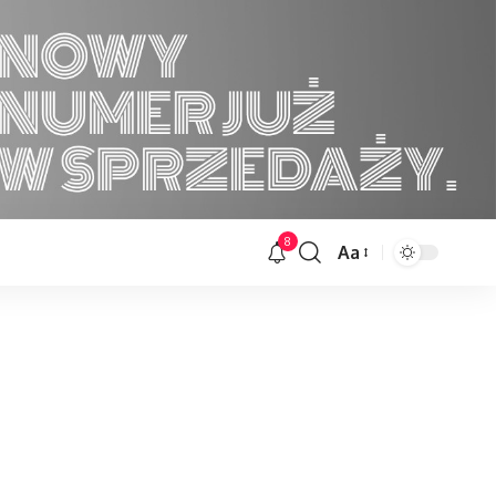
8
Aa
Font
Resizer