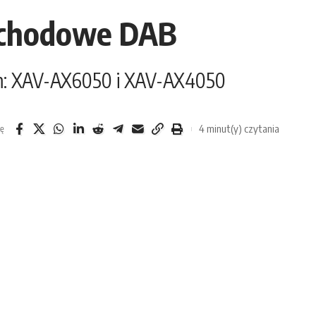
ochodowe DAB
nem: XAV-AX6050 i XAV-AX4050
4 minut(y) czytania
ię