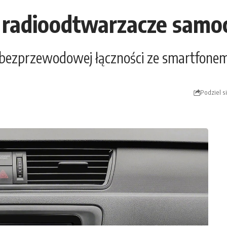
 radioodtwarzacze sam
ie bezprzewodowej łączności ze smartfo
Podziel s