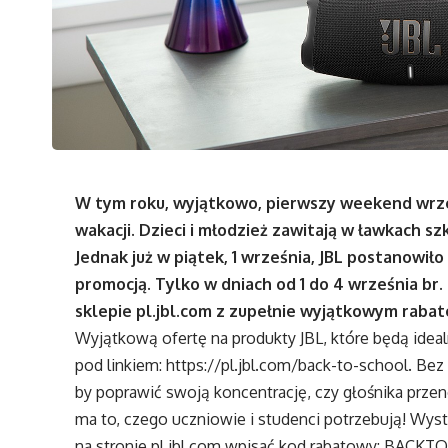
W tym roku, wyjątkowo, pierwszy weekend wrz
wakacji. Dzieci i młodzież zawitają w ławkach s
Jednak już w piątek, 1 września, JBL postanowił
promocją. Tylko w dniach od 1 do 4 września br
sklepie
pl.jbl.com
z zupełnie wyjątkowym rabat
Wyjątkową ofertę na produkty JBL, które będą ide
pod linkiem:
https://pl.jbl.com/back-to-school
. Bez
by poprawić swoją koncentrację, czy głośnika prz
ma to, czego uczniowie i studenci potrzebują! Wy
na stronie
pl.jbl.com
wpisać kod rabatowy: BACKTO