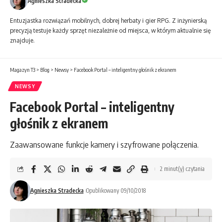
Agnieszka Stradecka
Entuzjastka rozwiązań mobilnych, dobrej herbaty i gier RPG. Z inżynierską
precyzją testuje każdy sprzęt niezależnie od miejsca, w którym aktualnie się
znajduje.
Magazyn T3
>
Blog
>
Newsy
>
Facebook Portal – inteligentny głośnik z ekranem
NEWSY
Facebook Portal – inteligentny
głośnik z ekranem
Zaawansowane funkcje kamery i szyfrowane połączenia.
2 minut(y) czytania
Agnieszka Stradecka
Opublikowany 09/10/2018