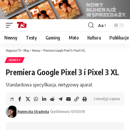
Aa
Font
Resizer
Newsy
Testy
Gaming
Moto
Kultura
Publikacje
Magazyn T3
>
Blog
>
Newsy
>
Premiera Google Pixel 3 i Pixel 3 XL
NEWSY
Premiera Google Pixel 3 i Pixel 3 XL
Standardowa specyfikacja, nietypowy aparat.
3 minut(y) czytania
Agnieszka Stradecka
Opublikowany 10/10/2018