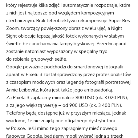
który rejestruje kilka zdjęć i automatycznie rozpoznaje, które
z nich jest najlepsze pod względem kompozycyjnym
i technicznym. Brak teleobiektywu rekompensuje Super Res
Zoom, tworzący powiększony obraz z wielu ujęć, a Night
Sight obiecuje lepszą jakość fotek wykonanych w słabym
świetle bez uruchamiania lampy błyskowej. Przedni aparat
zostanie natomiast wyposażony w specjalny tryb
do robienia grupowych selfie.
Google poważnie podchodzi do smartfonowej fotografii –
aparat w Pixelu 3 został sprawdzony przez profesjonalistów
z czasopism modowych oraz legendę fotografii portretowej,
Annie Leibovitz, która jest także jego ambasadorką.
Za Pixela 3 zapłacimy minimalnie 800 USD (ok. 3 020 PLN),
a za jego większą wersję – od 900 USD (ok. 3 400 PLN).
Telefony będą dostępne już w przyszłym miesiącu, jednak
wiadomo, że nie znajdą one oficjalnego dystrybutora
w Polsce. Jeśli mimo tego zapragniemy mieć nowego
flagowca Google, będziemy mogli wybrać jedną z trzech