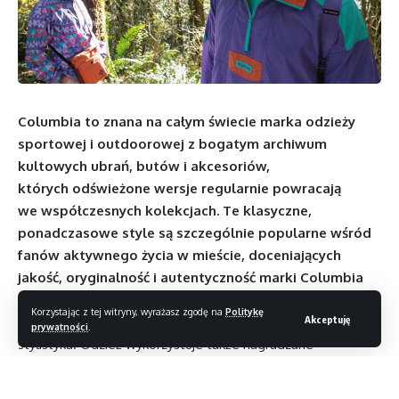
Columbia to znana na całym świecie marka odzieży
sportowej i outdoorowej z bogatym archiwum
kultowych ubrań, butów i akcesoriów,
których odświeżone wersje regularnie powracają
we współczesnych kolekcjach. Te klasyczne,
ponadczasowe style są szczególnie popularne wśród
fanów aktywnego życia w mieście, doceniających
jakość, oryginalność i autentyczność marki Columbia
oraz sportowy look.
Korzystając z tej witryny, wyrażasz zgodę na
Politykę
Akceptuję
Kolekcje Columbia Icons i Heritage to nie tylko ciekawa
prywatności
.
stylistyka. Odzież wykorzystuje także nagradzane
technologie – jak Omni-Shield, która stanowi barierę
zarówno dla wody, jak i dla zanieczyszczeń, pozwalając