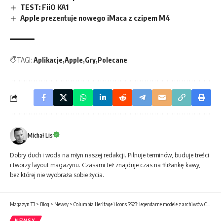
TEST: FiiO KA1
Apple prezentuje nowego iMaca z czipem M4
TAGI:
Aplikacje
Apple
Gry
Polecane
Michał Lis
Dobry duch i woda na młyn naszej redakcji. Pilnuje terminów, buduje treści
i tworzy layout magazynu. Czasami też znajduje czas na filiżankę kawy,
bez której nie wyobraża sobie życia.
Magazyn T3
>
Blog
>
Newsy
>
Columbia Heritage i Icons SS23: legendarne modele z archiwów Columbia w nowym, współczesnym wydaniu
NEWSY