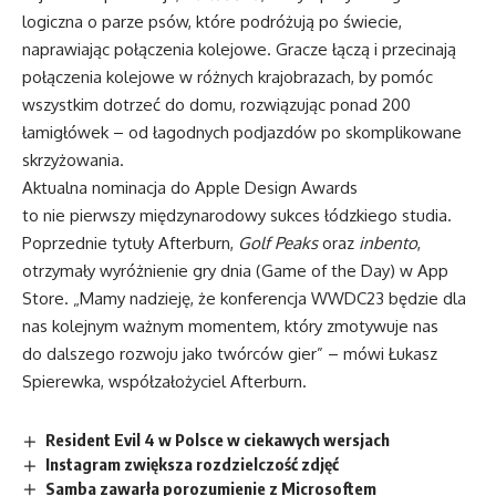
logiczna o parze psów, które podróżują po świecie,
naprawiając połączenia kolejowe. Gracze łączą i przecinają
połączenia kolejowe w różnych krajobrazach, by pomóc
wszystkim dotrzeć do domu, rozwiązując ponad 200
łamigłówek – od łagodnych podjazdów po skomplikowane
skrzyżowania.
Aktualna nominacja do Apple Design Awards
to nie pierwszy międzynarodowy sukces łódzkiego studia.
Poprzednie tytuły Afterburn,
Golf Peaks
oraz
inbento
,
otrzymały wyróżnienie gry dnia (Game of the Day) w App
Store. „Mamy nadzieję, że konferencja WWDC23 będzie dla
nas kolejnym ważnym momentem, który zmotywuje nas
do dalszego rozwoju jako twórców gier” – mówi Łukasz
Spierewka, współzałożyciel Afterburn.
Resident Evil 4 w Polsce w ciekawych wersjach
Instagram zwiększa rozdzielczość zdjęć
Samba zawarła porozumienie z Microsoftem