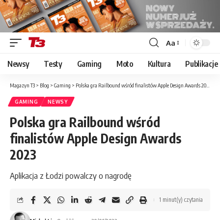
Aa
Font
Resizer
Newsy
Testy
Gaming
Moto
Kultura
Publikacje
Magazyn T3
>
Blog
>
Gaming
>
Polska gra Railbound wśród finalistów Apple Design Awards 2023
GAMING
NEWSY
Polska gra Railbound wśród
finalistów Apple Design Awards
2023
Aplikacja z Łodzi powalczy o nagrodę
1 minut(y) czytania