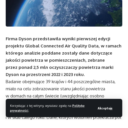
Firma Dyson przedstawiła wyniki pierwszej edycji
projektu Global Connected Air Quality Data, w ramach
którego analizie poddane zostały dane dotyczące
jakości powietrza w pomieszczeniach, zebrane
przez ponad 2,5 mln oczyszczaczy powietrza marki
Dyson na przestrzeni 2022 i 2023 roku.
Badanie obejmujące 39 krajów i 44 poszczególne miasta,
miało na celu zobrazowanie stanu jakości powietrza
w domach na całym świecie (uwzględniając osobno
zanieczyszczenia stałe i gazowe), a także zbadanie dynamiki
Korzystając z tej witryny, wyrażasz zgodę na
Politykę
Akceptuję
zmian na przestrzeni dni, miesięcy, poszczególnych pór roku
prywatności
.
i w skali całego roku. Dane, których wolumen przekracza pół
miliarda jednostek, zostały zebrane przez oczyszczacze