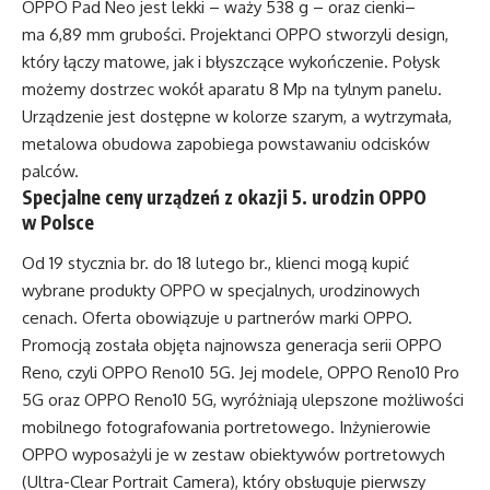
OPPO Pad Neo jest lekki – waży 538 g – oraz cienki–
ma 6,89 mm grubości. Projektanci OPPO stworzyli design,
który łączy matowe, jak i błyszczące wykończenie. Połysk
możemy dostrzec wokół aparatu 8 Mp na tylnym panelu.
Urządzenie jest dostępne w kolorze szarym, a wytrzymała,
metalowa obudowa zapobiega powstawaniu odcisków
palców.
Specjalne ceny urządzeń z okazji 5. urodzin OPPO
w Polsce
Od 19 stycznia br. do 18 lutego br., klienci mogą kupić
wybrane produkty OPPO w specjalnych, urodzinowych
cenach. Oferta obowiązuje u partnerów marki OPPO.
Promocją została objęta najnowsza generacja serii OPPO
Reno, czyli OPPO Reno10 5G. Jej modele, OPPO Reno10 Pro
5G oraz OPPO Reno10 5G, wyróżniają ulepszone możliwości
mobilnego fotografowania portretowego. Inżynierowie
OPPO wyposażyli je w zestaw obiektywów portretowych
(Ultra-Clear Portrait Camera), który obsługuje pierwszy