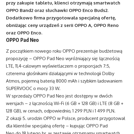
przy zakupie tabletu, klienci otrzymają smartwatch
OPPO Band2 oraz słuchawki OPPO Enco Buds2.
Dodatkowo firma przygotowała specjalną ofertę,
obniżając ceny urządzeń z serii OPPO A, OPPO Reno
oraz OPPO Enco.
OPPO Pad Neo
Z początkiem nowego roku OPPO prezentuje budżetową
propozycję – OPPO Pad Neo wyróżniający się: łącznością
LTE, 11,4-calowym wyświetlaczem o proporcjach 7:5,
czterema głośnikami działającymi w technologii Dolby
Atmos, pojemną baterią 8000 mAh i szybkim ładowaniem
SUPERVOOC o mocy 33 W.
W sprzedaży OPPO Pad Neo jest dostępny w dwóch
wersjach – z łącznością Wi-Fi (6 GB + 128 GB) i LTE (8 GB +
128 GB), w cenach, odpowiednio, 1 299 PLN i 1 499 PLN.
Z okazji 5. urodzin OPPO w Polsce, producent przygotował
dla klientów specjalną ofertę – kupując OPPO Pad
Neo do 18 lutego br. w zestawie otrzymamy smartwatch