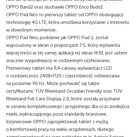
OPPO Band2 oraz słuchawki OPPO Enco Buds2.
OPPO Pad Neo to pierwszy tablet od OPPO obsługujący
technologię 4G LTE, która umożliwia korzystanie z internetu
w dowolnym momencie.
OPPO Pad Neo, podobnie jak
OPPO Pad 2
, został
wyposażony w ekran o proporcjach 7:5, który wyświetla
więcej treści w tej samej aplikacji niż ekran 16:10, jest zatem
znacznie wygodniejszy w codziennym użytkowaniu.
Premierowy tablet ma 11,4-calowy wyświetlacz LCD
o rozdzielczości 2408×1720 i częstotliwość odświeżania
na poziomie 90 Hz. Może pochwalić się także
certyfikatami: TÜV Rheinland Circadian Friendly oraz TÜV
Rheinland Full Care Display 2.0, które zostały przyznane
w uznaniu kompleksowego i przyjaznego dla oczu podejścia
marki, wykraczającego poza standardy branżowe.
Inżynierowie OPPO zaprojektowali tablet z myślą
o komfortowej pracy na wielu urządzeniach, dlatego
zaimplementowali na jego pokładzie
m.in
. funkcję Screen