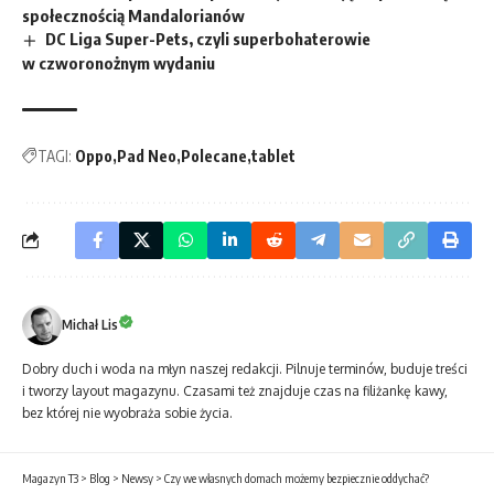
społecznością Mandalorianów
DC Liga Super-Pets, czyli superbohaterowie
w czworonożnym wydaniu
TAGI:
Oppo
Pad Neo
Polecane
tablet
Michał Lis
Dobry duch i woda na młyn naszej redakcji. Pilnuje terminów, buduje treści
i tworzy layout magazynu. Czasami też znajduje czas na filiżankę kawy,
bez której nie wyobraża sobie życia.
Magazyn T3
>
Blog
>
Newsy
>
Czy we własnych domach możemy bezpiecznie oddychać?