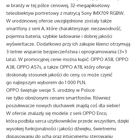
w branży w tej półce cenowej, 32-megapikselowy
teleobiektyw portretowy z matrycą Sony IMX709 RGBW.
W urodzinowej ofercie uwzględnione zostały także
smartfony z serii A, które charakteryzuje: niezawodność,
pojemna bateria, szybkie ładowanie i dobrej jakości
wyświetlacze. Dodatkowo przy ich zakupie klienci otrzymują
3-letnie wsparcie bezpieczeństwa i oprogramowania (3+3
lata). W promocyjnej cenie można kupić: OPPO A58, OPPO
A38, OPPO A57s, a także OPPO A78, który oferuje
doskonały stosunek jakości do ceny, co może czynić
go najlepszym wyborem do 1 000 PLN.
OPPO świętuje swoje 5. urodziny w Polsce
nie tylko obniżonymi cenami smartfonów. Również
poszukiwacze nowych słuchawek znajdą coś dla siebie!
W ofercie znalazły się modele z serii OPPO Enco,
która podbiła serca użytkowników przede wszystkim, dzięki
wysokiej funkcjonalności i jakości dźwięku, świetnemu
dopasowaniu do ucha oraz intuicyjnemu sterowaniu