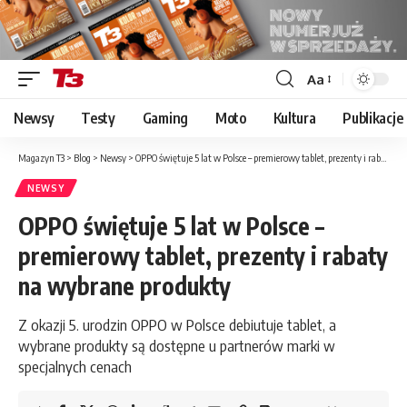
Aa
Font
Resizer
Newsy
Testy
Gaming
Moto
Kultura
Publikacje
Magazyn T3
>
Blog
>
Newsy
>
OPPO świętuje 5 lat w Polsce – premierowy tablet, prezenty i rabaty na wybrane produkty
NEWSY
OPPO świętuje 5 lat w Polsce –
premierowy tablet, prezenty i rabaty
na wybrane produkty
Z okazji 5. urodzin OPPO w Polsce debiutuje tablet, a
wybrane produkty są dostępne u partnerów marki w
specjalnych cenach