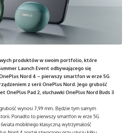
owych produktów w swoim portfolio, które
e Summer Launch Event odbywającego się
 OnePlus Nord 4 – pierwszy smartfon w erze 5G
ządzeniem z serii OnePlus Nord. Jego grubość
et OnePlus Pad 2, słuchawki OnePlus Nord Buds 3
ego grubość wynosi 7,99 mm. Będzie tym samym
torii. Ponadto to pierwszy smartfon w erze 5G
 świata mobilnego klasyczną wytrzymałość
s Nord 4 został stworzony przy użyciu kilku