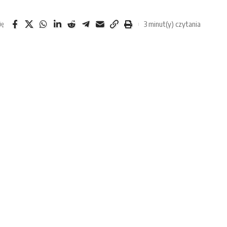
3 minut(y) czytania
ię