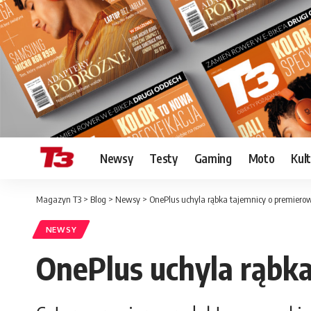
Newsy
Testy
Gaming
Moto
Kul
Magazyn T3
>
Blog
>
Newsy
>
OnePlus uchyla rąbka tajemnicy o premiero
NEWSY
OnePlus uchyla rąbk