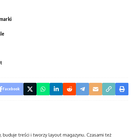
 marki
le
et
Facebook
w, buduje treści i tworzy layout magazynu. Czasami też