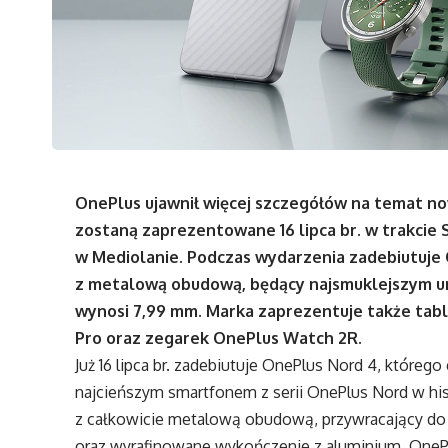
OnePlus ujawnił więcej szczegółów na temat n
zostaną zaprezentowane 16 lipca br. w trakci
w Mediolanie. Podczas wydarzenia zadebiutuje
z metalową obudową, będący najsmuklejszym ur
wynosi 7,99 mm. Marka zaprezentuje także tabl
Pro oraz zegarek OnePlus Watch 2R.
Już 16 lipca br. zadebiutuje OnePlus Nord 4, któr
najcieńszym smartfonem z serii OnePlus Nord w his
z całkowicie metalową obudową, przywracający do
oraz wyrafinowane wykończenie z aluminium. OnePlu