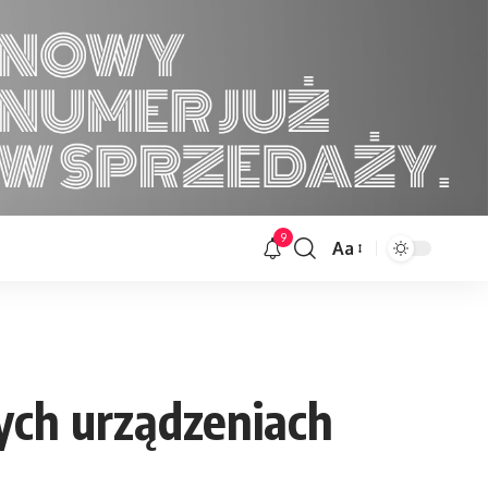
9
Aa
Font
Resizer
ych urządzeniach