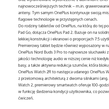
najnowocześniejszych technik –
m.in
. grawerowani
anteny. Tym samym OnePlus kontynuuje swoją misj
flagowe technologie w przystępnych cenach.
Do rodziny tabletów od OnePlus, na którą do tej po
Pad Go, dołącza OnePlus Pad 2. Bazuje on na soli
lekkiej konstrukcji i ekranowi o proporcjach 7:5 uż
Premierowy tablet będzie również wyposażony w na
OnePlus Nord Buds 3 Pro to najnowsze słuchawki z 
jakości technologię audio w niższej cenie niż kiedy
basy, a także aktywna redukcja szumów, która bloku
OnePlus Watch 2R to następca udanego OnePlus Wa
z przełomową architekturą z dwoma silnikami (ang.
Watch 2, premierowy smartwatch oferuje 100-godzin
w funkcję śledzenia kondycji użytkownika, co pozwo
ćwiczeń.