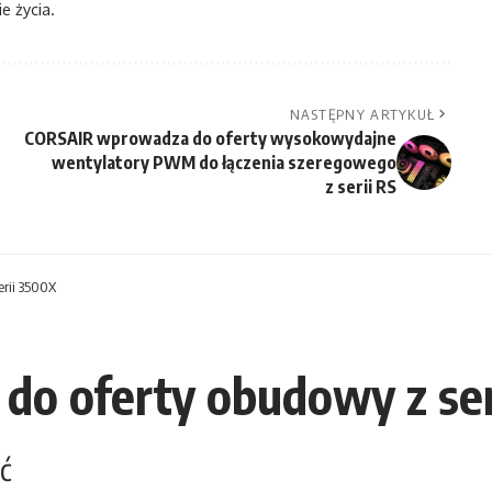
e życia.
NASTĘPNY ARTYKUŁ
CORSAIR wprowadza do oferty wysokowydajne
wentylatory PWM do łączenia szeregowego
z serii RS
rii 3500X
o oferty obudowy z ser
ć