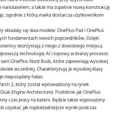
e nanolaserem, a także ma zupełnie nową konstrukcję
ę, zgodnie z którą marka dostarcza użytkownikom
ry składały się dwa modele: OnePlus Pad i OnePlus
dnych fundamentach swoich poprzedników. Dzięki
ytkownicy skorzystają z niego z dowolnego miejsca.
jnowszą technologię AI i topowy w branży procesor.
serii OnePlus Nord Buds, które zapewniają wysokiej
kolwiek wcześniej. Charakteryzują je wysokiej klasy
je niepożądany hałas.
tch 2, który został wprowadzony na rynek
 Dual-Engine Architecture). Podobnie jak OnePlus
ny czas pracy na baterii. Będzie także wyposażony
li uzyskać jak najdokładniejsze wyniki podczas